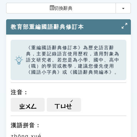
索引選單
切換
切換辭典
知識索引
教育部重編國語辭典修訂本
單字索引
生命大百科索引
《重編國語辭典修訂本》為歷史語言辭
典，主要記錄語言使用歷程，適用對象為
遊戲專區
語文研究者。若您是為小學、國中、高中
（職）的學習或教學，建議您優先使用
《國語小字典》或《國語辭典簡編本》。
教學應用
貓頭鷹博士
注音：
ㄓㄨㄥ
ㄒㄩㄝ
漢語拼音：
zhōng xué