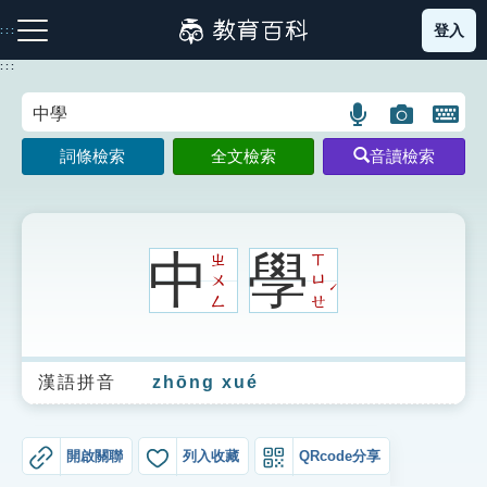
跳
登入
:::
到
主
:::
要
內
語
圖
開
容
注音索引圖示
筆畫索引圖示
部首索引表圖示
言
片
啟
詞條檢索
全文檢索
音讀檢索
搜
搜
鍵
尋
尋
盤
圖
圖
圖
示
示
示
中
學
ㄓ
ㄒ
ㄨ
ㄩ
ˊ
ㄥ
ㄝ
網站導覽
漢語拼音
zhōng xué
生字詞彙表
成語故事
開啟關聯
列入收藏
QRcode分享