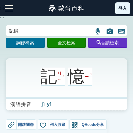
跳
登入
:::
到
主
:::
要
內
語
圖
開
容
注音索引圖示
筆畫索引圖示
部首索引表圖示
言
片
啟
詞條檢索
全文檢索
音讀檢索
搜
搜
鍵
尋
尋
盤
圖
圖
圖
示
示
示
記
憶
ㄐ
ˋ
ㄧ
ˋ
ㄧ
網站導覽
漢語拼音
jì yì
生字詞彙表
成語故事
開啟關聯
列入收藏
QRcode分享