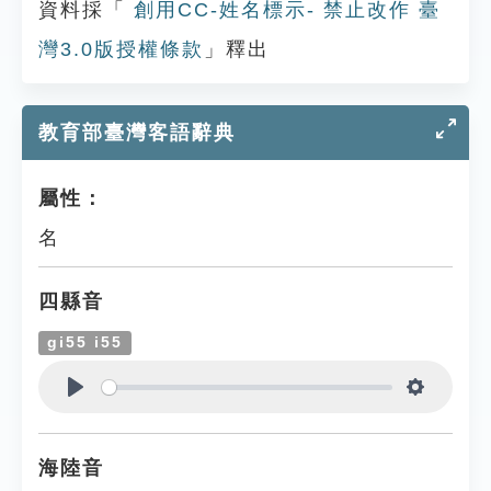
資料採「
創用CC-姓名標示- 禁止改作 臺
灣3.0版授權條款
」釋出
教育部臺灣客語辭典
屬性：
名
四縣音
gi55 i55
Play
Settings
海陸音