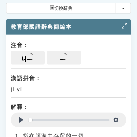
索引選單
切換
切換辭典
知識索引
教育部國語辭典簡編本
單字索引
生命大百科索引
注音：
遊戲專區
ㄐㄧ
ㄧ
教學應用
漢語拼音：
jì yì
貓頭鷹博士
解釋：
Play
Settings
指在腦海中存留的一切。