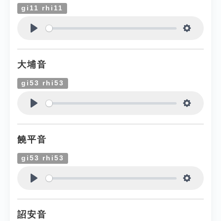
gi11 rhi11
Play
Settings
大埔音
gi53 rhi53
Play
Settings
饒平音
gi53 rhi53
Play
Settings
詔安音