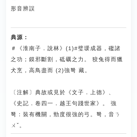
形音辨誤
典源：
＃《淮南子．說林》(1)#璧瑗成器，礛諸
之功；鏌邪斷割，砥礪之力。 狡兔得而獵
犬烹，高鳥盡而 (2)強弩 藏。
〔注解〕典故或見於《文子．上德》、
《史記．卷四一．越王句踐世家》。 強
弩：裝有機關，勁度很強的弓。弩，音ㄋ
ㄨˇ。