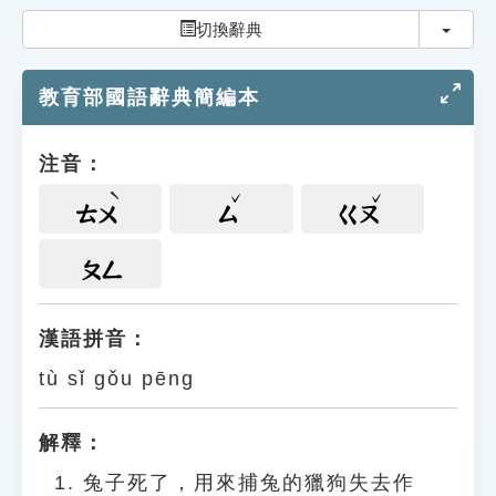
索引選單
切換
切換辭典
知識索引
教育部國語辭典簡編本
單字索引
生命大百科索引
注音：
遊戲專區
ㄊㄨ
ㄙ
ㄍㄡ
教學應用
ㄆㄥ
貓頭鷹博士
漢語拼音：
tù sǐ gǒu pēng
解釋：
兔子死了，用來捕兔的獵狗失去作