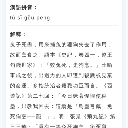
漢語拼音：
tù sǐ gǒu pēng
解釋：
兔子死盡，用來捕兔的獵狗失去了作用，
故而烹食之。語本《史記．卷四一．越王
句踐世家》：「狡兔死，走狗烹。」比喻
事成之後，出過力的人即遭到殺戮或見棄
的命運。多指統治者殺戮功臣而言。《西
遊記》第二七回：「今日昧著惺惺使糊
塗，只教我回去：這纔是『鳥盡弓藏，兔
死狗烹──罷！』」明．張景《飛丸記》第
三三齣：「還有一等兔死狗烹，銜冤齎