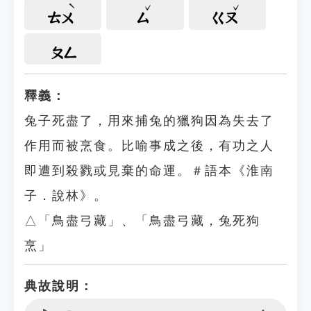
ㄊㄨ
ㄙ
ㄍㄡ
ㄆㄥ
釋義：
兔子死盡了，用來捕兔的獵狗因為失去了
作用而被烹食。比喻事成之後，有功之人
即遭到殺戮或見棄的命運。＃語本《淮南
子．說林》。
△「鳥盡弓藏」、「鳥盡弓藏，兔死狗
烹」
典故說明：