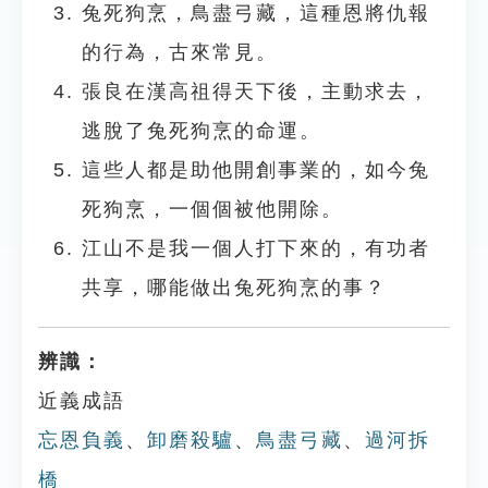
兔死狗烹，鳥盡弓藏，這種恩將仇報
的行為，古來常見。
張良在漢高祖得天下後，主動求去，
逃脫了兔死狗烹的命運。
這些人都是助他開創事業的，如今兔
死狗烹，一個個被他開除。
江山不是我一個人打下來的，有功者
共享，哪能做出兔死狗烹的事？
辨識：
近義成語
忘恩負義
、
卸磨殺驢
、
鳥盡弓藏
、
過河拆
橋