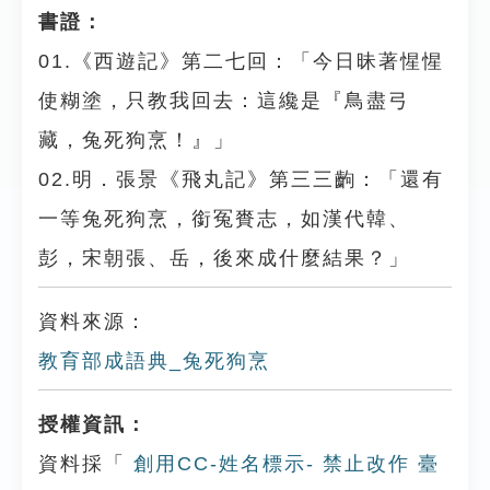
書證：
01.《西遊記》第二七回：「今日昧著惺惺
使糊塗，只教我回去：這纔是『鳥盡弓
藏，兔死狗烹！』」
02.明．張景《飛丸記》第三三齣：「還有
一等兔死狗烹，銜冤賚志，如漢代韓、
彭，宋朝張、岳，後來成什麼結果？」
資料來源：
教育部成語典_兔死狗烹
授權資訊：
資料採「
創用CC-姓名標示- 禁止改作 臺