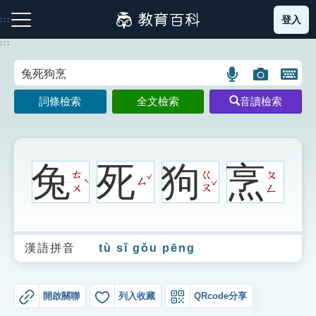
跳
登入
:::
到
主
:::
要
內
語
圖
開
容
注音索引圖示
筆畫索引圖示
部首索引表圖示
言
片
啟
詞條檢索
全文檢索
音讀檢索
搜
搜
鍵
尋
尋
盤
圖
圖
圖
示
示
示
兔
死
狗
烹
ˇ
ㄊ
ㄍ
ㄆ
ˇ
ㄙ
ˋ
ㄨ
ㄡ
ㄥ
網站導覽
漢語拼音
tù sǐ gǒu pēng
生字詞彙表
成語故事
開啟關聯
列入收藏
QRcode分享