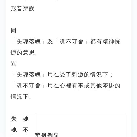
形音辨誤
同
「失魂落魄」及「魂不守舍」都有精神恍
惚的意思。
異
「失魂落魄」用在受了刺激的情況下；
「魂不守舍」用在心裡有事或其他牽掛的
情況下。
失
魂
魂
不
辨似例句