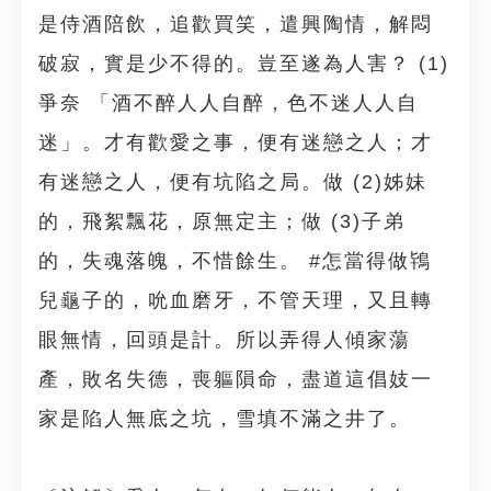
是侍酒陪飲，追歡買笑，遣興陶情，解悶
破寂，實是少不得的。豈至遂為人害？ (1)
爭奈 「酒不醉人人自醉，色不迷人人自
迷」。才有歡愛之事，便有迷戀之人；才
有迷戀之人，便有坑陷之局。做 (2)姊妹
的，飛絮飄花，原無定主；做 (3)子弟
的，失魂落魄，不惜餘生。 #怎當得做鴇
兒龜子的，吮血磨牙，不管天理，又且轉
眼無情，回頭是計。所以弄得人傾家蕩
產，敗名失德，喪軀隕命，盡道這倡妓一
家是陷人無底之坑，雪填不滿之井了。