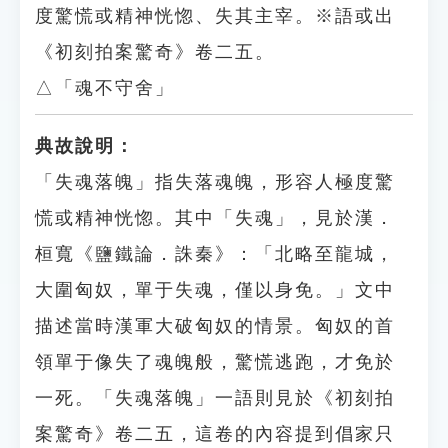
度驚慌或精神恍惚、失其主宰。※語或出
《初刻拍案驚奇》卷二五。
△「魂不守舍」
典故說明：
「失魂落魄」指失落魂魄，形容人極度驚
慌或精神恍惚。其中「失魂」，見於漢．
桓寬《鹽鐵論．誅秦》：「北略至龍城，
大圍匈奴，單于失魂，僅以身免。」文中
描述當時漢軍大破匈奴的情景。匈奴的首
領單于像失了魂魄般，驚慌逃跑，才免於
一死。「失魂落魄」一語則見於《初刻拍
案驚奇》卷二五，這卷的內容提到倡家只