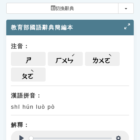
索引選單
切換
切換辭典
知識索引
教育部國語辭典簡編本
單字索引
生命大百科索引
注音：
遊戲專區
ㄕ
ㄏㄨㄣ
ㄌㄨㄛ
教學應用
ㄆㄛ
貓頭鷹博士
漢語拼音：
shī hún luò pò
解釋：