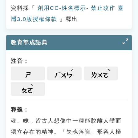
資料採「
創用CC-姓名標示- 禁止改作 臺
灣3.0版授權條款
」釋出
教育部成語典
注音：
ㄕ
ㄏㄨㄣ
ㄌㄨㄛ
ㄆㄛ
釋義：
魂、魄，皆古人想像中一種能脫離人體而
獨立存在的精神。「失魂落魄」形容人極