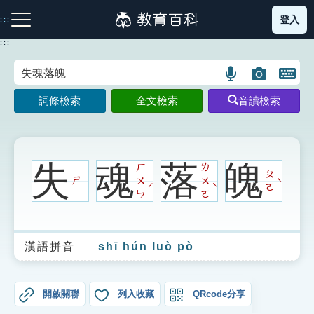
跳
登入
:::
到
主
:::
要
內
語
圖
開
容
注音索引圖示
筆畫索引圖示
部首索引表圖示
言
片
啟
詞條檢索
全文檢索
音讀檢索
搜
搜
鍵
尋
尋
盤
圖
圖
圖
示
示
示
失
魂
落
魄
ㄏ
ㄌ
ㄆ
ㄕ
ㄨ
ㄨ
ˋ
ˊ
ˋ
ㄛ
ㄣ
ㄛ
網站導覽
漢語拼音
shī hún luò pò
生字詞彙表
成語故事
開啟關聯
列入收藏
QRcode分享