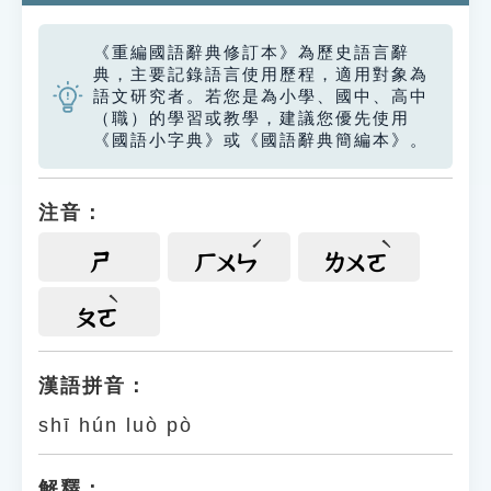
《重編國語辭典修訂本》為歷史語言辭
典，主要記錄語言使用歷程，適用對象為
語文研究者。若您是為小學、國中、高中
（職）的學習或教學，建議您優先使用
《國語小字典》或《國語辭典簡編本》。
注音：
ㄕ
ㄏㄨㄣ
ㄌㄨㄛ
ㄆㄛ
漢語拼音：
shī hún luò pò
解釋：