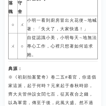
落
守
魄
舍
小明一看到廚房冒出火花便∼地喊
○
ㄨ
著：「失火了，大家快逃！」
自從認識小美，小明每天∼地無法
ㄨ
○
專心工作，心裡只想著如何追求
她。
典源：
※《初刻拍案驚奇》卷二五#看官，你道倡
家這派，起于何時？元來起于春秋時節，
齊大夫管仲設女閭七百，征其夜合之錢，
以為軍需，傳至于後，此風大盛。然不過