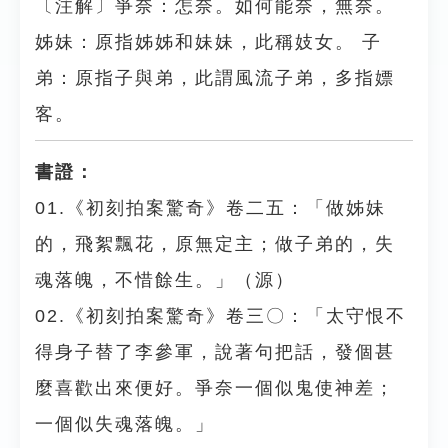
〔注解〕爭奈：怎奈。如何能奈，無奈。
姊妹：原指姊姊和妹妹，此稱妓女。 子
弟：原指子與弟，此謂風流子弟，多指嫖
客。
書證：
01.《初刻拍案驚奇》卷二五：「做姊妹
的，飛絮飄花，原無定主；做子弟的，失
魂落魄，不惜餘生。」（源）
02.《初刻拍案驚奇》卷三〇：「太守恨不
得身子替了李參軍，說著句把話，發個甚
麼喜歡出來便好。爭奈一個似鬼使神差；
一個似失魂落魄。」