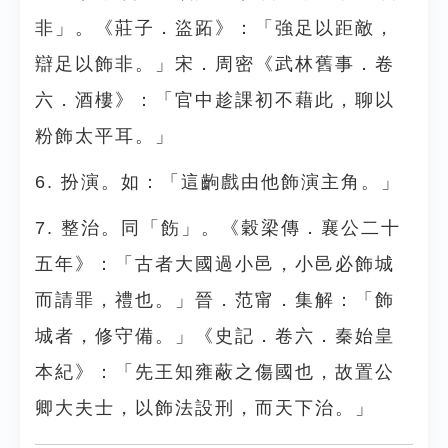
非」。《莊子．盜跖》：「強足以距敵，
辯足以飾非。」宋．周密《武林舊事．卷
六．酒樓》：「官中趁課初不藉此，聊以
粉飾太平耳。」
6. 扮演。如：「這齣戲由他飾演主角。」
7. 整治。同「飭」。《穀梁傳．襄公二十
五年》：「古者大國過小邑，小邑必飾城
而請罪，禮也。」晉．范甯．集解：「飾
城者，修守備。」《史記．卷六．秦始皇
本紀》：「先王知雍蔽之傷國也，故置公
卿大夫士，以飾法設刑，而天下治。」