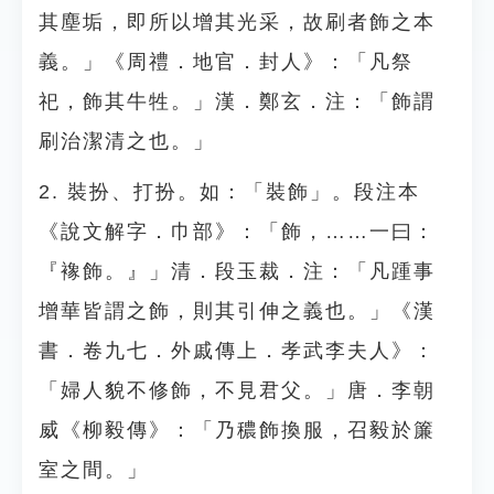
其塵垢，即所以增其光采，故刷者飾之本
義。」《周禮．地官．封人》：「凡祭
祀，飾其牛牲。」漢．鄭玄．注：「飾謂
刷治潔清之也。」
2. 裝扮、打扮。如：「裝飾」。段注本
《說文解字．巾部》：「飾，……一曰：
『襐飾。』」清．段玉裁．注：「凡踵事
增華皆謂之飾，則其引伸之義也。」《漢
書．卷九七．外戚傳上．孝武李夫人》：
「婦人貌不修飾，不見君父。」唐．李朝
威《柳毅傳》：「乃穠飾換服，召毅於簾
室之間。」