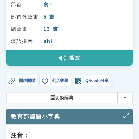
索引選單
部首
食
ㄕˊ
知識索引
部首外筆畫
5
畫
單字索引
總筆畫
13
畫
生命大百科索引
漢語拼音
shì
播放
遊戲專區
教學應用
開啟關聯
列入收藏
QRcode分享
貓頭鷹博士
切換
切換辭典
教育部國語小字典
注音：