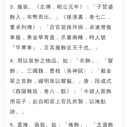
3. 服裝。《左傳．昭公元年》：「子晳盛
飾入，布幣而出。」《後漢書．卷七二．
董卓列傳》：「百官迎路拜揖，卓遂僭擬
車服，乘金華青蓋，爪畫兩轓，時人號
『竿摩車』，言其服飾近天子也。」
4. 用以裝扮之物品。如：「衣飾」、「髮
飾」。三國魏．曹植〈洛神賦〉：「戴金
翠之首飾，綴明珠以耀軀。」唐．段成式
《酉陽雜俎．卷八．黥》：「今婦人面飾
用花子，起自昭容上官氏所製，以掩點
跡。」
5. 遮掩、偽裝。如：「掩飾」、「文過飾