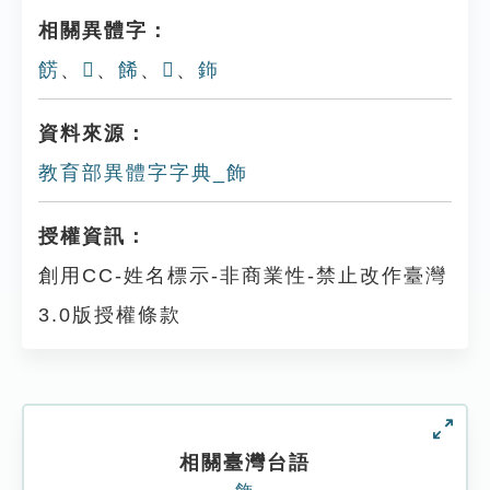
相關異體字：
餝
、
𩚍
、
餙
、
𩜓
、
鉓
資料來源：
教育部異體字字典_飾
授權資訊：
創用CC-姓名標示-非商業性-禁止改作臺灣
3.0版授權條款
相關臺灣台語