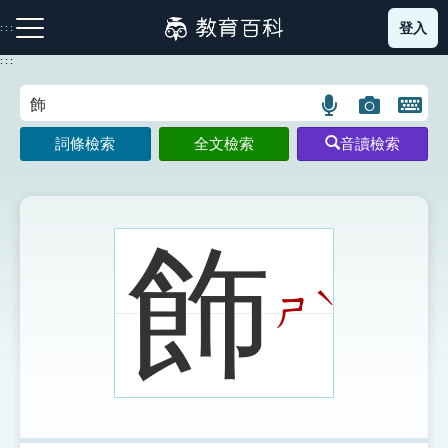
跳
登入
:::
到
主
:::
要
內
語
圖
開
容
注音索引圖示
筆畫索引圖示
部首索引表圖示
言
片
啟
詞條檢索
全文檢索
音讀檢索
搜
搜
鍵
尋
尋
盤
圖
圖
圖
示
示
示
飾
ˋ
ㄕ
網站導覽
生字詞彙表
成語故事