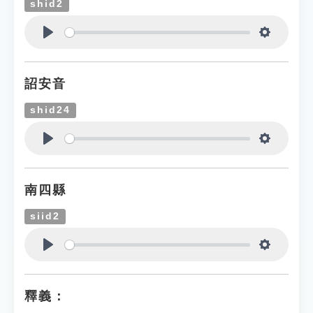
shid2
Play
Settings
詔安音
shid24
Play
Settings
南四縣
siid2
Play
Settings
釋義：