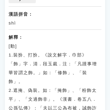
漢語拼音：
shì
解釋：
[動]
1.裝扮、打扮。《說文解字．巾部》
「飾」字．清．段玉裁．注：「凡踵事增
華皆謂之飾。」如：「修飾」、「裝
飾」。
2.遮掩、偽裝。如：「掩飾」、「粉飾太
平」、「文過飾非」。《漢書．卷五八．
公孫弘傳》：「夫以三公為布被，誠飾詐