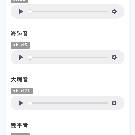
Play
Settings
海陸音
shid5
Play
Settings
大埔音
shid21
Play
Settings
饒平音