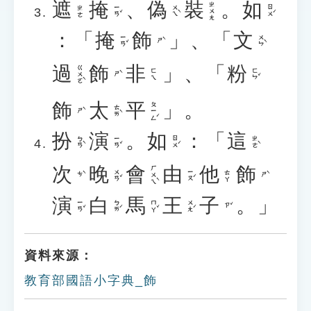
遮
掩
、
偽
裝
。
如
ㄓㄨㄤ
ㄧㄢˇ
ㄨㄟˋ
ㄖㄨˊ
ㄓㄜ
：「
掩
飾
」、「
文
ㄧㄢˇ
ㄨㄣˋ
ㄕˋ
過
飾
非
」、「
粉
ㄍㄨㄛˋ
ㄈㄣˇ
ㄈㄟ
ㄕˋ
飾
太
平
」。
ㄆㄧㄥˊ
ㄊㄞˋ
ㄕˋ
扮
演
。
如
：「
這
ㄅㄢˋ
ㄧㄢˇ
ㄖㄨˊ
ㄓㄜˋ
次
晚
會
由
他
飾
ㄏㄨㄟˋ
ㄨㄢˇ
ㄧㄡˊ
ㄊㄚ
ㄘˋ
ㄕˋ
演
白
馬
王
子
。」
ㄧㄢˇ
ㄅㄞˊ
ㄇㄚˇ
ㄨㄤˊ
ㄗˇ
資料來源：
教育部國語小字典_飾