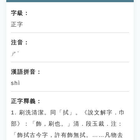
字級：
正字
注音：
ㄕˋ
漢語拼音：
shì
正字釋義：
1. 刷洗清潔。同「拭」。《說文解字．巾
部》：「飾，刷也。」清．段玉裁．注：
「飾拭古今字，許有飾無拭。……凡物去