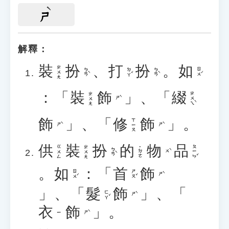
ㄕ
解釋：
裝
扮
、
打
扮
。
如
ㄓㄨㄤ
ㄅㄢˋ
ㄉㄚˇ
ㄅㄢˋ
ㄖㄨˊ
：「
裝
飾
」、「
綴
ㄓㄨㄟˋ
ㄓㄨㄤ
ㄕˋ
飾
」、「
修
飾
」。
ㄒㄧㄡ
ㄕˋ
ㄕˋ
供
裝
扮
的
物
品
ㄆㄧㄣˇ
ㄍㄨㄥ
ㄓㄨㄤ
˙ㄉㄜ
ㄅㄢˋ
ㄨˋ
。
如
：「
首
飾
ㄖㄨˊ
ㄕㄡˇ
ㄕˋ
」、「
髮
飾
」、「
ㄈㄚˇ
ㄕˋ
衣
飾
」。
ㄕˋ
ㄧ