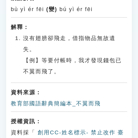
bù yì ér fēi
(變)
bú yì ér fēi
解釋：
沒有翅膀卻飛走，借指物品無故遺
失。
【例】等要付帳時，我才發現錢包已
不翼而飛了。
資料來源：
教育部國語辭典簡編本_不翼而飛
授權資訊：
資料採「
創用CC-姓名標示- 禁止改作 臺