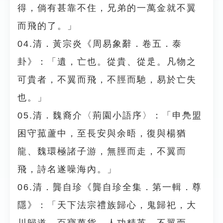
得，倘有甚靠不住，兄弟的一萬金就不翼
而飛的了。」
04.清．黃宗炎《周易象辭．卷五．泰
卦》：「遺，亡也。從貴、從辵。凡物之
可貴者，不翼而飛，不脛而馳，易於亡失
也。」
05.清．魏裔介〈荊園小語序〉：「申鳧盟
困守菰蘆中，至長安與余晤，復與楊猶
龍、魏環極諸子游，無脛而走，不翼而
飛，詩名遂噪海內。」
06.清．龔自珍《龔自珍全集．第一輯．尊
隱》：「天下法宗禮族歸心，鬼歸祀，大