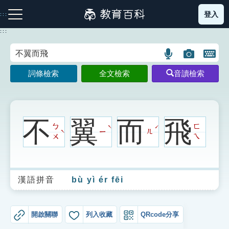
跳
登入
:::
到
主
:::
要
內
語
圖
開
容
注音索引圖示
筆畫索引圖示
部首索引表圖示
言
片
啟
詞條檢索
全文檢索
音讀檢索
搜
搜
鍵
尋
尋
盤
圖
圖
圖
示
示
示
不
翼
而
飛
ㄅ
ㄈ
ˋ
ˊ
ㄧ
ㄦ
ˋ
ㄨ
ㄟ
網站導覽
漢語拼音
bù yì ér fēi
生字詞彙表
成語故事
開啟關聯
列入收藏
QRcode分享