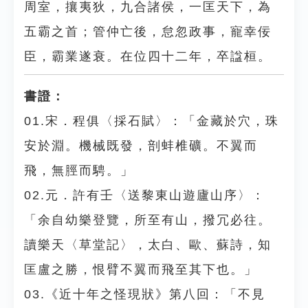
周室，攘夷狄，九合諸侯，一匡天下，為
五霸之首；管仲亡後，怠忽政事，寵幸佞
臣，霸業遂衰。在位四十二年，卒諡桓。
書證：
01.宋．程俱〈採石賦〉：「金藏於穴，珠
安於淵。機械既發，剖蚌椎礦。不翼而
飛，無脛而騁。」
02.元．許有壬〈送黎東山遊廬山序〉：
「余自幼樂登覽，所至有山，撥冗必往。
讀樂天〈草堂記〉，太白、歐、蘇詩，知
匡盧之勝，恨臂不翼而飛至其下也。」
03.《近十年之怪現狀》第八回：「不見