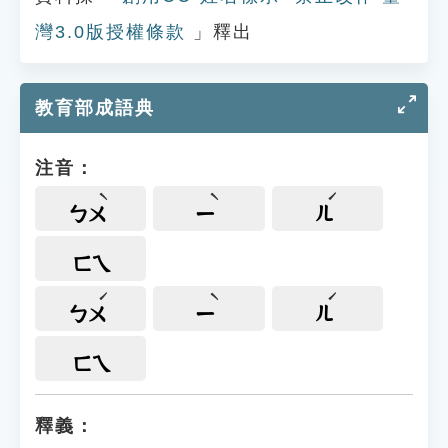
灣3.0版授權條款
」釋出
教育部成語典
注音：
ㄅㄨ
ㄧ
ㄦ
ㄈㄟ
ㄅㄨ
ㄧ
ㄦ
ㄈㄟ
釋義：