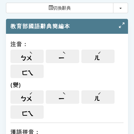
索引選單
切換
切換辭典
知識索引
教育部國語辭典簡編本
單字索引
生命大百科索引
注音：
遊戲專區
ㄅㄨ
ㄧ
ㄦ
教學應用
ㄈㄟ
(變)
貓頭鷹博士
ㄅㄨ
ㄧ
ㄦ
ㄈㄟ
漢語拼音：