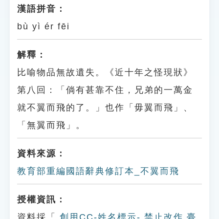
漢語拼音：
bù yì ér fēi
解釋：
比喻物品無故遺失。《近十年之怪現狀》
第八回：「倘有甚靠不住，兄弟的一萬金
就不翼而飛的了。」也作「毋翼而飛」、
「無翼而飛」。
資料來源：
教育部重編國語辭典修訂本_不翼而飛
授權資訊：
資料採「
創用CC-姓名標示- 禁止改作 臺