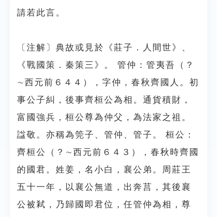
請若此言。
〔注解〕典故或見於《莊子．人間世》、
《戰國策．秦策三》。 管仲：管夷吾（？
∼西元前６４４），字仲，春秋齊國人。初
事公子糾，後事齊桓公為相。通貨積財，
富國強兵，桓公尊為仲父，為法家之祖。
諡敬。亦稱為筦子、管仲、管子。 桓公：
齊桓公（？∼西元前６４３），春秋時齊國
的國君。姓姜，名小白，襄公弟。周莊王
五十一年，以襄公無道，出奔莒，其後襄
公被弒，乃歸國即君位，任管仲為相，尊