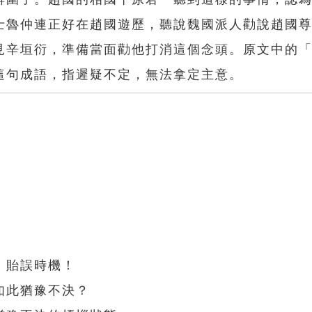
士魯仲連正好在趙國遊歷，聽說魏國派人勸說趙國
見辛垣衍，準備當面勸他打消這個念頭。原文中的
這句成語，指遲疑不定，無法拿定主意。
，貽誤時機！
如此猶豫不決？