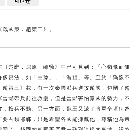
ㄐㄩㄝ
《戰國策．趙策三》。
在《楚辭．屈原．離騷》中已可見到：「心猶豫而
許多寫法，如「由豫」、「游預」等。至於「猶豫
．趙策三》載，有一次秦國派兵進攻趙國，包圍了
軍晉鄙帶兵前往救援，但是晉鄙害怕秦國的勢力，
方，按兵不動。另一方面，魏王又派了將軍辛垣衍
正要占領邯鄲，只是希望各國能擁戴他，尊稱他為
解圍了。趙國的相國平原君一聽到這樣的事情，認