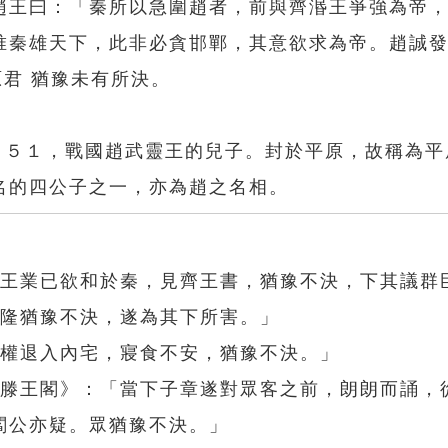
趙王曰：「秦所以急圍趙者，前與齊湣王爭強為帝
唯秦雄天下，此非必貪邯鄲，其意欲求為帝。趙誠
原君 猶豫未有所決。
３５１，戰國趙武靈王的兒子。封於平原，故稱為平
名的四公子之一，亦為趙之名相。
楚王業已欲和於秦，見齊王書，猶豫不決，下其議群
「隆猶豫不決，遂為其下所害。」
孫權退入內宅，寢食不安，猶豫不決。」
送滕王閣》：「當下子章遂對眾客之前，朗朗而誦，
閻公亦疑。眾猶豫不決。」