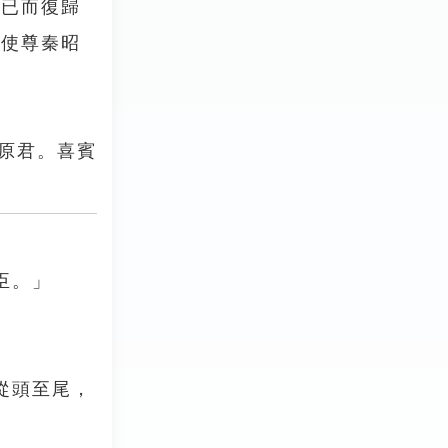
，已而復歸
發使尊秦昭
原君。喜賓
臣。」
從頭至尾，