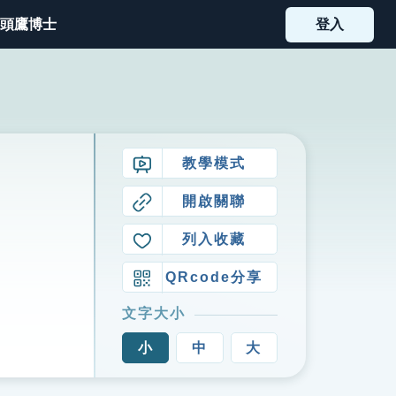
頭鷹博士
登入
教學模式
開啟關聯
列入收藏
QRcode分享
文字大小
小
中
大