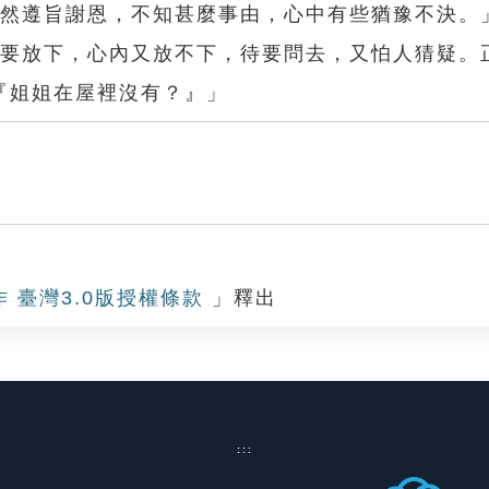
雖然遵旨謝恩，不知甚麼事由，心中有些猶豫不決。
待要放下，心內又放不下，待要問去，又怕人猜疑。
『姐姐在屋裡沒有？』」
作 臺灣3.0版授權條款
」釋出
:::