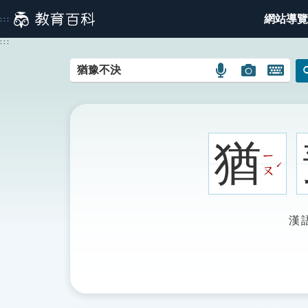
跳
網站導覽
:::
到
主
:::
要
內
語
圖
開
容
言
片
啟
搜
搜
鍵
尋
尋
盤
圖
圖
圖
猶
示
示
示
ㄧ
ˊ
ㄡ
漢