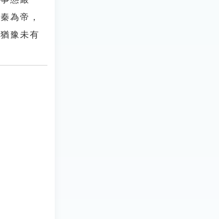
尊秦為帝，
「猶豫未有