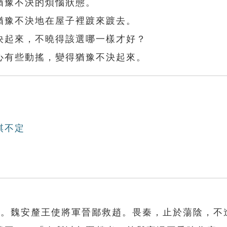
猶豫不決的煩惱狀態。
猶豫不決地在屋子裡踱來踱去。
決起來，不曉得該選哪一樣才好？
心有些動搖，變得猶豫不決起來。
棋不定
鄲。魏安釐王使將軍晉鄙救趙。畏秦，止於蕩陰，不