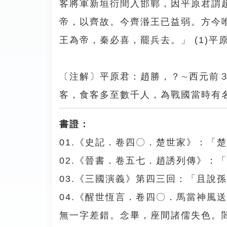
客將軍新垣衍間入邯鄲，因平原君謂
帝，以齊故。今齊湣王已益弱。方今
王為帝，秦必喜，罷兵去。」 (1)平
〔注解〕平原君：趙勝，？∼西元前
客，食客多至數千人，為戰國當時有
書證：
01.《史記．卷四〇．楚世家》：「
02.《晉書．卷五七．趙誘列傳》：
03.《三國演義》第四三回：「且說
04.《醒世恆言．卷四〇．馬當神風
無一字差錯。念畢，座間諸儒失色。