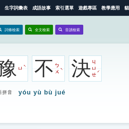
生字詞彙表
成語故事
索引選單
遊戲專區
教學應用
貓
詞條檢索
全文檢索
音讀檢索
豫
不
決
ㄐ
ㄅ
ˋ
ㄩ
ㄩ
ˋ
ˊ
ㄨ
ㄝ
yóu yù bù jué
語拼音