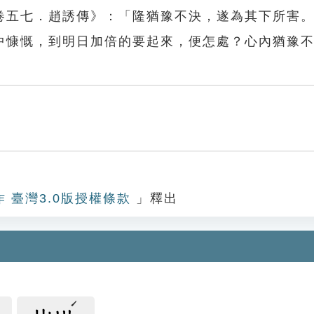
卷五七．趙誘傳》：「隆猶豫不決，遂為其下所害
中慷慨，到明日加倍的要起來，便怎處？心內猶豫
決
作 臺灣3.0版授權條款
」釋出