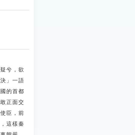
狐疑兮，欲
不決」一語
趙國的首都
不敢正面交
為使臣，前
帝，這樣秦
為事態嚴