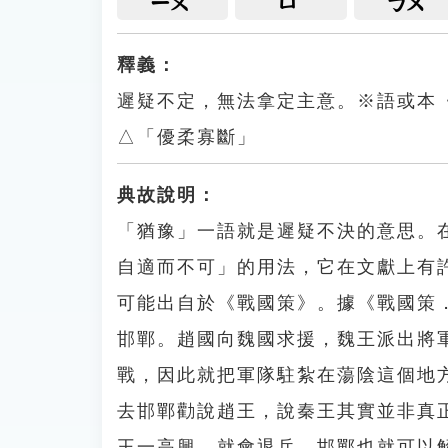
ㄧㄡ
ㄩ
ㄅㄨ
釋義：
遲疑不定，無法拿定主意。※語或本
△「優柔寡斷」
典故說明：
「猶豫」一語就是遲疑不決的意思。
自適而不可」的用法，它在文獻上有
可能出自於《戰國策》。據《戰國策
邯鄲。趙國向魏國求援，魏王派出將
戰，因此就把軍隊駐紮在蕩陰這個地
去邯鄲勸說趙王，說秦王其實並非真
王一高興，就會退兵，邯鄲也就可以