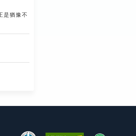
」
正是猶豫不