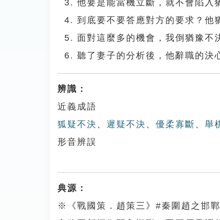
他要是能當機立斷，就不會陷入
到底要不要答應對方的要求？他
面對這麼多的機會，我倒猶豫不
聽了妻子的分析後，他辭職的決
辨識：
近義成語
狐疑不決
、
遲疑不決
、
優柔寡斷
、
舉
形音辨誤
典源：
※《戰國策．趙策三》#秦圍趙之邯