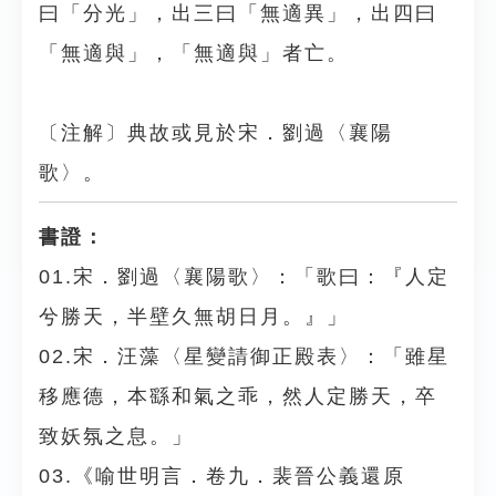
曰「分光」，出三曰「無適異」，出四曰
「無適與」，「無適與」者亡。
〔注解〕典故或見於宋．劉過〈襄陽
歌〉。
書證：
01.宋．劉過〈襄陽歌〉：「歌曰：『人定
兮勝天，半壁久無胡日月。』」
02.宋．汪藻〈星變請御正殿表〉：「雖星
移應德，本繇和氣之乖，然人定勝天，卒
致妖氛之息。」
03.《喻世明言．卷九．裴晉公義還原