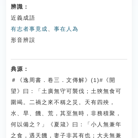
辨識：
近義成語
有志者事竟成
、
事在人為
形音辨誤
典源：
＃《逸周書．卷三．文傳解》(1)#《開
望》曰：「土廣無守可襲伐；土狹無食可
圍竭。二禍之來不稱之災。天有四殃，
水、旱、饑、荒，其至無時，非務積聚，
何以備之？」《夏箴》曰：「小人無兼年
之食，遇天饑，妻子非其有也；大夫無兼