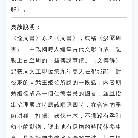
解》。
典故說明：
《逸周書》原名《周書》，或稱《汲冢周
書》，由戰國時人編集古代文獻而成，記
載上古至周的一些傳說事蹟。〈文傳解〉
記載周文王即位第九年春天在都城鄗，對
後來的周武王姬發所說的一段話，內容期
勉姬發成為一個仁德愛民的國君，並且指
出治理國政時應該順應四時，在合宜的季
節耕種、打獵、砍伐草木，不獵殺有孕和
幼小的動物，讓土地有足夠的時間休養生