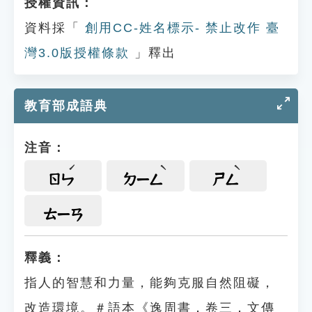
授權資訊：
資料採「
創用CC-姓名標示- 禁止改作 臺
灣3.0版授權條款
」釋出
教育部成語典
注音：
ㄖㄣ
ㄉㄧㄥ
ㄕㄥ
ㄊㄧㄢ
釋義：
指人的智慧和力量，能夠克服自然阻礙，
改造環境。＃語本《逸周書．卷三．文傳