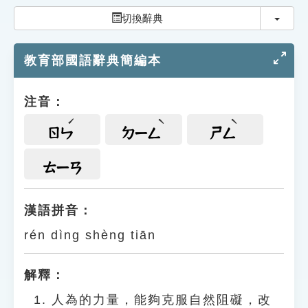
索引選單
切換
切換辭典
知識索引
教育部國語辭典簡編本
單字索引
生命大百科索引
注音：
遊戲專區
ㄖㄣ
ㄉㄧㄥ
ㄕㄥ
教學應用
ㄊㄧㄢ
貓頭鷹博士
漢語拼音：
rén dìng shèng tiān
解釋：
人為的力量，能夠克服自然阻礙，改