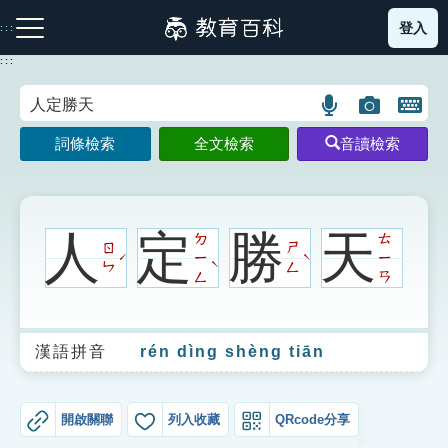
跳
登入
:::
到
主
:::
要
內
語
圖
開
容
注音索引圖示
筆畫索引圖示
部首索引表圖示
言
片
啟
詞條檢索
全文檢索
音讀檢索
搜
搜
鍵
尋
尋
盤
圖
圖
圖
示
示
示
人
定
勝
天
ㄉ
ㄊ
ㄖ
ㄕ
ㄧ
ㄧ
ˊ
ˋ
ˋ
ㄣ
ㄥ
ㄥ
ㄢ
網站導覽
漢語拼音
rén dìng shèng tiān
生字詞彙表
成語故事
開啟關聯
列入收藏
QRcode分享