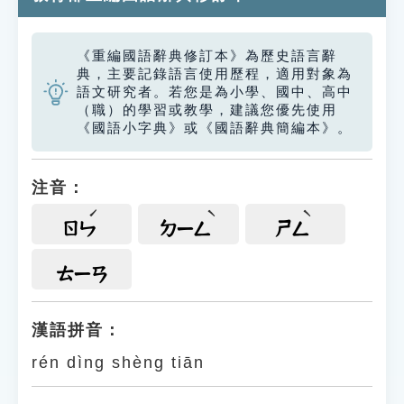
《重編國語辭典修訂本》為歷史語言辭
典，主要記錄語言使用歷程，適用對象為
語文研究者。若您是為小學、國中、高中
（職）的學習或教學，建議您優先使用
《國語小字典》或《國語辭典簡編本》。
注音：
ㄖㄣ
ㄉㄧㄥ
ㄕㄥ
ㄊㄧㄢ
漢語拼音：
rén dìng shèng tiān