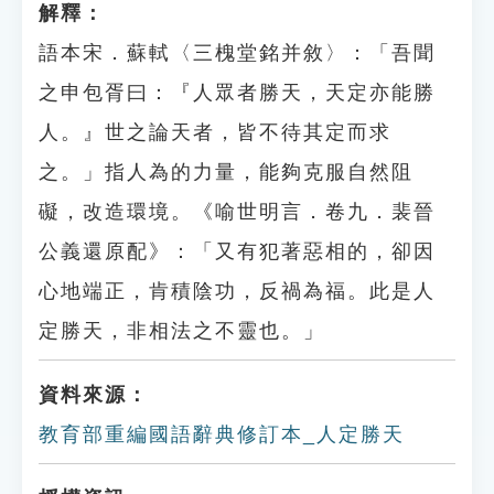
解釋：
語本宋．蘇軾〈三槐堂銘并敘〉：「吾聞
之申包胥曰：『人眾者勝天，天定亦能勝
人。』世之論天者，皆不待其定而求
之。」指人為的力量，能夠克服自然阻
礙，改造環境。《喻世明言．卷九．裴晉
公義還原配》：「又有犯著惡相的，卻因
心地端正，肯積陰功，反禍為福。此是人
定勝天，非相法之不靈也。」
資料來源：
教育部重編國語辭典修訂本_人定勝天