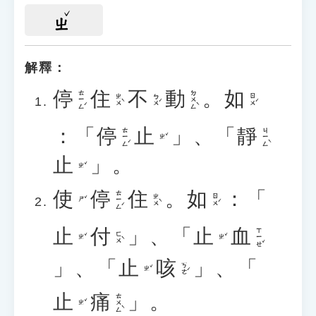
ㄓ
解釋：
停
住
不
動
。
如
ㄊㄧㄥˊ
ㄉㄨㄥˋ
ㄓㄨˋ
ㄅㄨˊ
ㄖㄨˊ
：「
停
止
」、「
靜
ㄊㄧㄥˊ
ㄐㄧㄥˋ
ㄓˇ
止
」。
ㄓˇ
使
停
住
。
如
：「
ㄊㄧㄥˊ
ㄓㄨˋ
ㄖㄨˊ
ㄕˇ
止
付
」、「
止
血
ㄒㄧㄝˇ
ㄈㄨˋ
ㄓˇ
ㄓˇ
」、「
止
咳
」、「
ㄎㄜˊ
ㄓˇ
止
痛
」。
ㄊㄨㄥˋ
ㄓˇ