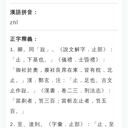
漢語拼音：
zhǐ
正字釋義：
1. 腳。同「趾」。《說文解字．止部》：
「止，下基也。」《儀禮．士昏禮》：
「御衽於奧，媵衽良席在東，皆有枕，北
止。」漢．鄭玄．注：「止，足也。古文
止作趾。」《漢書．卷二三．刑法志》：
「當劓者，笞三百；當斬左止者，笞五
百。」
2. 至、達到。《字彙．止部》：「止，至