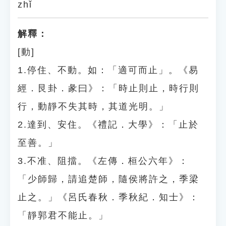
zhǐ
解釋：
[動]
1.停住、不動。如：「適可而止」。《易
經．艮卦．彖曰》：「時止則止，時行則
行，動靜不失其時，其道光明。」
2.達到、安住。《禮記．大學》：「止於
至善。」
3.不准、阻擋。《左傳．桓公六年》：
「少師歸，請追楚師，隨侯將許之，季梁
止之。」《呂氏春秋．季秋紀．知士》：
「靜郭君不能止。」