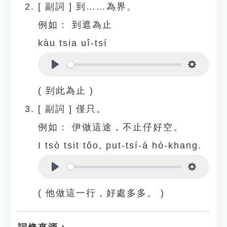
[
副詞
]
到……為界。
例如：
到遮為止
kàu tsia uî-tsí
Play
Settings
( 到此為止 )
[
副詞
]
僅只。
例如：
伊做這途，不止仔好空。
I tsò tsit tôo, put-tsí-á hó-khang.
Play
Settings
( 他做這一行，好處多多。 )