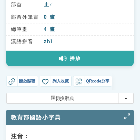
索引選單
部首
止
ㄓˇ
知識索引
部首外筆畫
0
畫
單字索引
總筆畫
4
畫
生命大百科索引
漢語拼音
zhǐ
播放
遊戲專區
教學應用
開啟關聯
列入收藏
QRcode分享
貓頭鷹博士
切換
切換辭典
教育部國語小字典
注音：