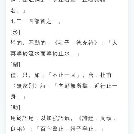
名。」
4.二一四部首之一。
[形]
靜的、不動的。《莊子．德充符》：「人
莫鑒於流水而鑒於止水。」
[副]
僅、只。如：「不止一回」。唐．杜甫
〈無家別〉詩：「內顧無所攜，近行止一
身。」
[助]
用於語尾，以加強語氣。《詩經．周頌．
良耜》：「百室盈止，婦子寧止。」