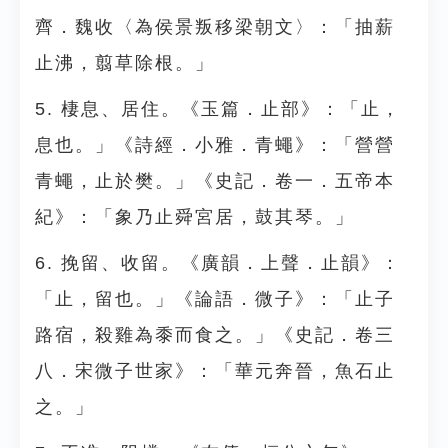
齊．魏收〈為侯景叛移梁朝文〉：「抽薪
止沸，翦草除根。」
5. 棲息、居住。《玉篇．止部》：「止，
息也。」《詩經．小雅．青蠅》：「營營
青蠅，止於樊。」《史記．卷一．五帝本
紀》：「象乃止舜宮居，鼓其琴。」
6. 挽留、收留。《廣韻．上聲．止韻》：
「止，留也。」《論語．微子》：「止子
路宿，殺雞為黍而食之。」《史記．卷三
八．宋微子世家》：「華元奔晉，魚石止
之。」