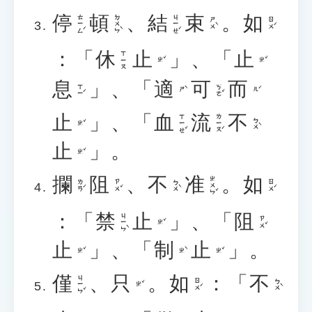
停
頓
、
結
束
。
如
ㄊㄧㄥˊ
ㄉㄨㄣˋ
ㄐㄧㄝˊ
ㄕㄨˋ
ㄖㄨˊ
：「
休
止
」、「
止
ㄒㄧㄡ
ㄓˇ
ㄓˇ
息
」、「
適
可
而
ㄒㄧˊ
ㄎㄜˇ
ㄕˋ
ㄦˊ
止
」、「
血
流
不
ㄒㄧㄝˇ
ㄌㄧㄡˊ
ㄅㄨˋ
ㄓˇ
止
」。
ㄓˇ
攔
阻
、
不
准
。
如
ㄓㄨㄣˇ
ㄌㄢˊ
ㄗㄨˇ
ㄅㄨˋ
ㄖㄨˊ
：「
禁
止
」、「
阻
ㄐㄧㄣˋ
ㄗㄨˇ
ㄓˇ
止
」、「
制
止
」。
ㄓˇ
ㄓˋ
ㄓˇ
僅
、
只
。
如
：「
不
ㄐㄧㄣˇ
ㄖㄨˊ
ㄅㄨˋ
ㄓˇ