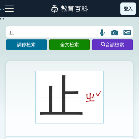
跳
登入
:::
到
主
:::
要
內
語
圖
開
容
注音索引圖示
筆畫索引圖示
部首索引表圖示
言
片
啟
詞條檢索
全文檢索
音讀檢索
搜
搜
鍵
尋
尋
盤
圖
圖
圖
示
示
示
止
ˇ
ㄓ
網站導覽
生字詞彙表
成語故事