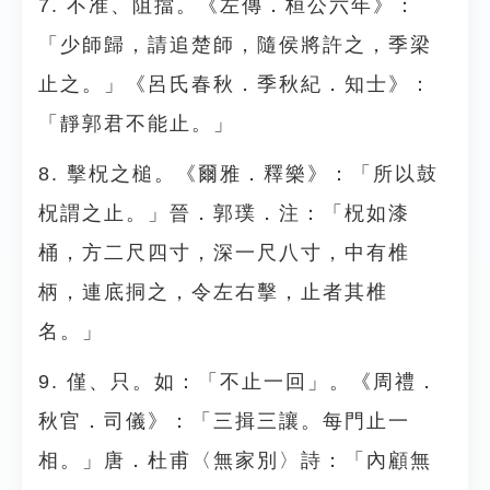
7. 不准、阻擋。《左傳．桓公六年》：
「少師歸，請追楚師，隨侯將許之，季梁
止之。」《呂氏春秋．季秋紀．知士》：
「靜郭君不能止。」
8. 擊柷之槌。《爾雅．釋樂》：「所以鼓
柷謂之止。」晉．郭璞．注：「柷如漆
桶，方二尺四寸，深一尺八寸，中有椎
柄，連底挏之，令左右擊，止者其椎
名。」
9. 僅、只。如：「不止一回」。《周禮．
秋官．司儀》：「三揖三讓。每門止一
相。」唐．杜甫〈無家別〉詩：「內顧無