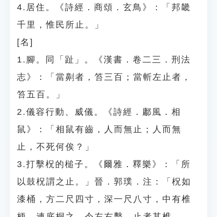
4.居住。《詩經．商頌．玄鳥》：「邦畿
千里，惟民所止。」
[名]
1.腳。同「趾」。《漢書．卷二三．刑法
志》：「當劓者，笞三百；當斬左止者，
笞五百。」
2.儀容行動、威儀。《詩經．鄘風．相
鼠》：「相鼠有齒，人而無止；人而無
止，不死何俟？」
3.打擊柷的槌子。《爾雅．釋樂》：「所
以鼓柷謂之止。」晉．郭璞．注：「柷如
漆桶，方二尺四寸，深一尺八寸，中有椎
柄，連底桐之，令左右擊，止者其椎