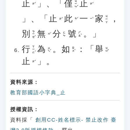
止
」、「
僅
止
ㄐㄧㄣˇ
ㄓˇ
ㄓˇ
」、「
止
此
一
家
，
ㄐㄧㄚ
ㄓˇ
ㄘˇ
ㄧˋ
別
無
分
號
。」
ㄅㄧㄝˊ
ㄏㄠˋ
ㄈㄣ
ㄨˊ
行
為
。
如
：「
舉
ㄒㄧㄥˊ
ㄨㄟˊ
ㄖㄨˊ
ㄐㄩˇ
止
」。
ㄓˇ
資料來源：
教育部國語小字典_止
授權資訊：
資料採「
創用CC-姓名標示- 禁止改作 臺