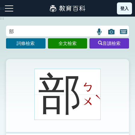
跳
登入
:::
到
主
:::
要
內
語
圖
開
容
注音索引圖示
筆畫索引圖示
部首索引表圖示
言
片
啟
詞條檢索
全文檢索
音讀檢索
搜
搜
鍵
尋
尋
盤
圖
圖
圖
示
示
示
部
ㄅ
網站導覽
ˋ
ㄨ
生字詞彙表
成語故事