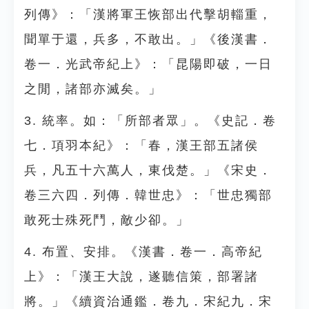
列傳》：「漢將軍王恢部出代擊胡輜重，
聞單于還，兵多，不敢出。」《後漢書．
卷一．光武帝紀上》：「昆陽即破，一日
之閒，諸部亦滅矣。」
3. 統率。如：「所部者眾」。《史記．卷
七．項羽本紀》：「春，漢王部五諸侯
兵，凡五十六萬人，東伐楚。」《宋史．
卷三六四．列傳．韓世忠》：「世忠獨部
敢死士殊死鬥，敵少卻。」
4. 布置、安排。《漢書．卷一．高帝紀
上》：「漢王大說，遂聽信策，部署諸
將。」《續資治通鑑．卷九．宋紀九．宋