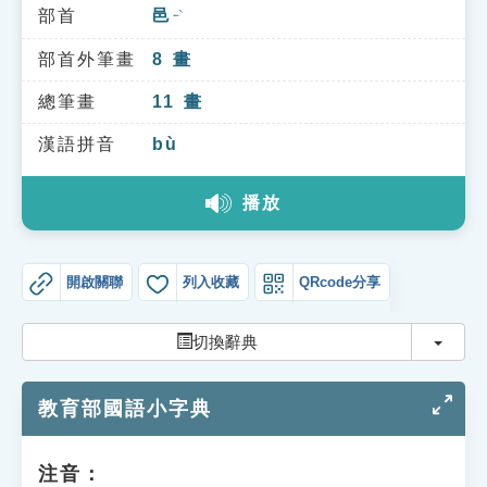
索引選單
部首
邑
ㄧˋ
知識索引
部首外筆畫
8
畫
單字索引
總筆畫
11
畫
生命大百科索引
漢語拼音
bù
播放
遊戲專區
教學應用
開啟關聯
列入收藏
QRcode分享
貓頭鷹博士
切換
切換辭典
教育部國語小字典
注音：