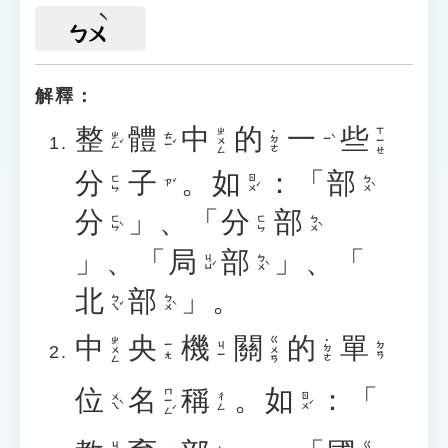
ㄅㄨ
解釋：
整
體
中
的
一
些
ㄓㄨㄥ
ㄒㄧㄝ
˙ㄉㄜ
ㄓㄥˇ
ㄊㄧˇ
ㄧˋ
分
子
。
如
：「
部
ㄖㄨˊ
ㄅㄨˋ
ㄈㄣ
ㄗˇ
分
」、「
分
部
ㄈㄣˋ
ㄅㄨˋ
ㄈㄣ
」、「
局
部
」、「
ㄐㄩˊ
ㄅㄨˋ
北
部
」。
ㄅㄟˇ
ㄅㄨˋ
中
央
機
關
的
單
ㄓㄨㄥ
ㄍㄨㄢ
˙ㄉㄜ
ㄧㄤ
ㄐㄧ
ㄉㄢ
位
名
稱
。
如
：「
ㄇㄧㄥˊ
ㄨㄟˋ
ㄖㄨˊ
ㄔㄥ