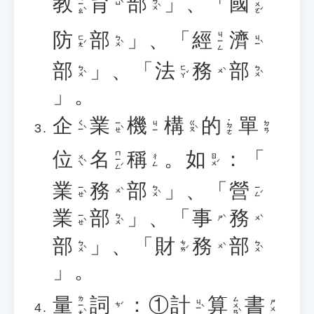
教
育
部
」、「
國
ㄐㄧㄠˋ
ㄍㄨㄛˊ
ㄅㄨˋ
ㄩˋ
防
部
」、「
經
濟
ㄐㄧㄥ
ㄈㄤˊ
ㄅㄨˋ
ㄐㄧˋ
部
」、「
法
務
部
ㄅㄨˋ
ㄈㄚˇ
ㄅㄨˋ
ㄨˋ
」。
企
業
機
構
的
單
˙ㄉㄜ
ㄑㄧˋ
ㄧㄝˋ
ㄍㄡˋ
ㄐㄧ
ㄉㄢ
位
名
稱
。
如
：「
ㄇㄧㄥˊ
ㄨㄟˋ
ㄖㄨˊ
ㄔㄥ
業
務
部
」、「
營
ㄧㄝˋ
ㄅㄨˋ
ㄧㄥˊ
ㄨˋ
業
部
」、「
事
務
ㄧㄝˋ
ㄅㄨˋ
ㄕˋ
ㄨˋ
部
」、「
財
務
部
ㄅㄨˋ
ㄘㄞˊ
ㄅㄨˋ
ㄨˋ
」。
量
詞
：①
計
算
書
ㄌㄧㄤˋ
ㄙㄨㄢˋ
ㄐㄧˋ
ㄕㄨ
ㄘˊ