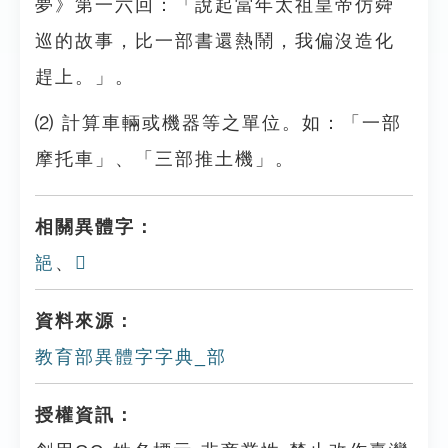
夢》第一六回：「說起當年太祖皇帝仿舜
巡的故事，比一部書還熱鬧，我偏沒造化
趕上。」。
⑵ 計算車輛或機器等之單位。如：「一部
摩托車」、「三部推土機」。
相關異體字：
郶
、
𨛔
資料來源：
教育部異體字字典_部
授權資訊：