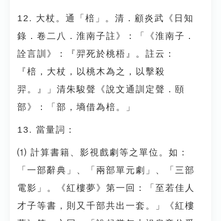
12. 大杖。通「棓」。清．顧炎武《日知
錄．卷二八．淮南子註》：「《淮南子．
詮言訓》：『羿死於桃梧』。註云：
『棓，大杖，以桃木為之，以擊殺
羿。』」清朱駿聲《說文通訓定聲．頤
部》：「部，墒借為棓。」
13. 當量詞：
⑴ 計算書籍、影視戲劇等之單位。如：
「一部辭典」、「兩部單元劇」、「三部
電影」。《紅樓夢》第一回：「至若佳人
才子等書，則又千部共出一套。」《紅樓