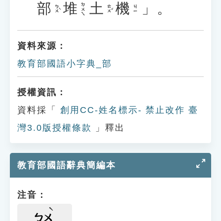
部
堆
土
機
」。
ㄉㄨㄟ
ㄅㄨˋ
ㄊㄨˇ
ㄐㄧ
資料來源：
教育部國語小字典_部
授權資訊：
資料採「
創用CC-姓名標示- 禁止改作 臺
灣3.0版授權條款
」釋出
教育部國語辭典簡編本
注音：
ㄅㄨ