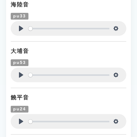
海陸音
pu33
Play
Settings
大埔音
pu53
Play
Settings
饒平音
pu24
Play
Settings