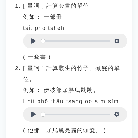
[
量詞
]
計算套書的單位。
例如：
一部冊
tsi̍t phō tsheh
Play
Settings
( 一套書 )
[
量詞
]
計算叢生的竹子、頭髮的單
位。
例如：
伊彼部頭鬃烏㽎㽎。
I hit phō thâu-tsang oo-sìm-sìm.
Play
Settings
( 他那一頭烏黑亮麗的頭髮。 )