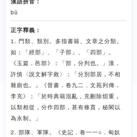
漢語拼音：
bù
正字釋義：
1. 門類、類別。多指書籍、文章之分類。
如：「經部」、「子部」、「四部」。
《玉篇．邑部》：「部，分判也。」漢．
許慎〈說文解字敘〉：「分別部居，不相
雜廁也。」《晉書．卷九二．文苑列傳．
李充》：「於時典籍混亂，充刪除煩重，
以類相從，分作四部，甚有條貫，秘閣以
為永制。」
2. 部隊、軍隊。《史記．卷一一○．匈奴