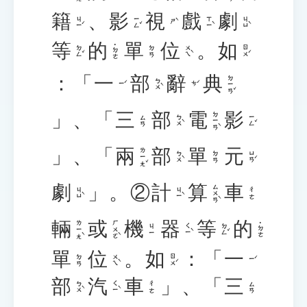
籍
、
影
視
戲
劇
ㄐㄧˊ
ㄧㄥˇ
ㄒㄧˋ
ㄐㄩˋ
ㄕˋ
等
的
單
位
。
如
˙ㄉㄜ
ㄉㄥˇ
ㄨㄟˋ
ㄖㄨˊ
ㄉㄢ
：「
一
部
辭
典
ㄉㄧㄢˇ
ㄅㄨˋ
ㄧˊ
ㄘˊ
」、「
三
部
電
影
ㄉㄧㄢˋ
ㄅㄨˋ
ㄧㄥˇ
ㄙㄢ
」、「
兩
部
單
元
ㄌㄧㄤˇ
ㄅㄨˋ
ㄩㄢˊ
ㄉㄢ
劇
」。②
計
算
車
ㄙㄨㄢˋ
ㄐㄩˋ
ㄐㄧˋ
ㄔㄜ
輛
或
機
器
等
的
ㄌㄧㄤˋ
ㄏㄨㄛˋ
˙ㄉㄜ
ㄑㄧˋ
ㄉㄥˇ
ㄐㄧ
單
位
。
如
：「
一
ㄨㄟˋ
ㄖㄨˊ
ㄉㄢ
ㄧˊ
部
汽
車
」、「
三
ㄅㄨˋ
ㄑㄧˋ
ㄔㄜ
ㄙㄢ