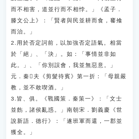
而不相害，道並行而不相悖。」《孟子．
滕文公上》：「賢者與民並耕而食，饔飧
而治。」
2.用於否定詞前，以加強否定語氣。相當
於「絕」、「決」。如：「事情並非如
此。」、「你別誤會，我並無惡意。」
元．秦𥳑夫《剪髮待賓》第一折：「母親嚴
教，並不敢喫酒。」
3.皆、俱。《戰國策．秦策一》：「文士
並飭，諸侯亂惑。」南朝宋．劉義慶《世
說新語．德行》：「遂班軍而還，一郡並
獲全。」