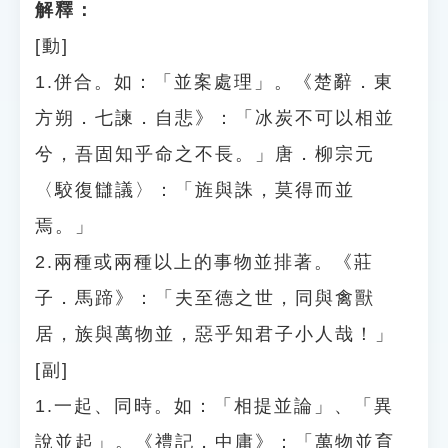
解釋：
[動]
1.併合。如：「並案處理」。《楚辭．東
方朔．七諫．自悲》：「冰炭不可以相並
兮，吾固知乎命之不長。」唐．柳宗元
〈駮復讎議〉：「旌與誅，莫得而並
焉。」
2.兩種或兩種以上的事物並排著。《莊
子．馬蹄》：「夫至德之世，同與禽獸
居，族與萬物並，惡乎知君子小人哉！」
[副]
1.一起、同時。如：「相提並論」、「異
說並起」。《禮記．中庸》：「萬物並育