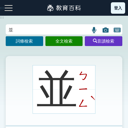
跳
登入
:::
到
主
:::
要
內
語
圖
開
容
注音索引圖示
筆畫索引圖示
部首索引表圖示
言
片
啟
詞條檢索
全文檢索
音讀檢索
搜
搜
鍵
尋
尋
盤
圖
圖
圖
示
示
示
並
ㄅ
ㄧ
網站導覽
ˋ
ㄥ
生字詞彙表
成語故事