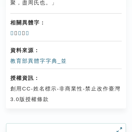
聚，盡周氏也。」
相關異體字：
𡘋
、
傡
、
竝
資料來源：
教育部異體字字典_並
授權資訊：
創用CC-姓名標示-非商業性-禁止改作臺灣
3.0版授權條款