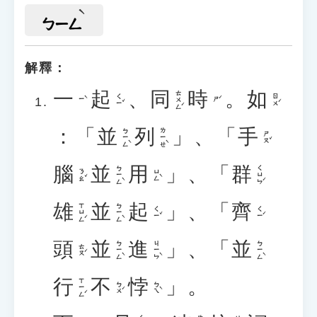
ㄅㄧㄥ
解釋：
一
起
、
同
時
。
如
ㄊㄨㄥˊ
ㄑㄧˇ
ㄖㄨˊ
ㄧˋ
ㄕˊ
：「
並
列
」、「
手
ㄅㄧㄥˋ
ㄌㄧㄝˋ
ㄕㄡˇ
腦
並
用
」、「
群
ㄅㄧㄥˋ
ㄑㄩㄣˊ
ㄋㄠˇ
ㄩㄥˋ
雄
並
起
」、「
齊
ㄒㄩㄥˊ
ㄅㄧㄥˋ
ㄑㄧˇ
ㄑㄧˊ
頭
並
進
」、「
並
ㄅㄧㄥˋ
ㄐㄧㄣˋ
ㄅㄧㄥˋ
ㄊㄡˊ
行
不
悖
」。
ㄒㄧㄥˊ
ㄅㄨˊ
ㄅㄟˋ