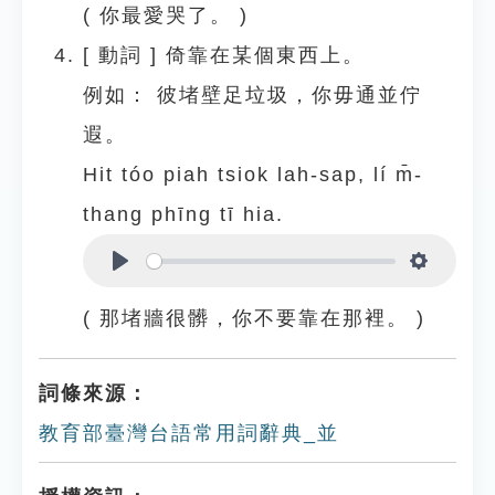
( 你最愛哭了。 )
[
動詞
]
倚靠在某個東西上。
例如：
彼堵壁足垃圾，你毋通並佇
遐。
Hit tóo piah tsiok lah-sap, lí m̄-
thang phīng tī hia.
Play
Settings
( 那堵牆很髒，你不要靠在那裡。 )
詞條來源：
教育部臺灣台語常用詞辭典_並