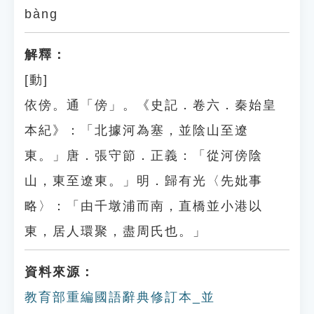
bàng
解釋：
[動]
依傍。通「傍」。《史記．卷六．秦始皇
本紀》：「北據河為塞，並陰山至遼
東。」唐．張守節．正義：「從河傍陰
山，東至遼東。」明．歸有光〈先妣事
略〉：「由千墩浦而南，直橋並小港以
東，居人環聚，盡周氏也。」
資料來源：
教育部重編國語辭典修訂本_並