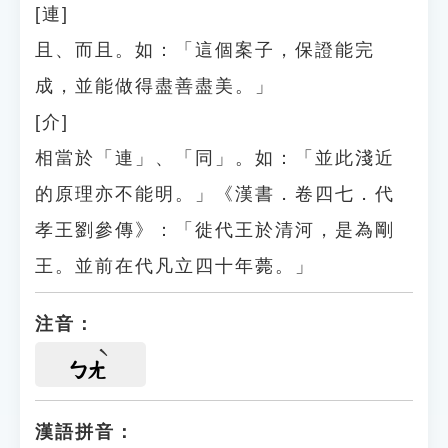
[連]
且、而且。如：「這個案子，保證能完
成，並能做得盡善盡美。」
[介]
相當於「連」、「同」。如：「並此淺近
的原理亦不能明。」《漢書．卷四七．代
孝王劉參傳》：「徙代王於清河，是為剛
王。並前在代凡立四十年薨。」
注音：
ㄅㄤ
漢語拼音：