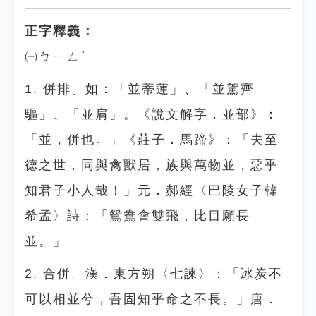
正字釋義：
㈠ㄅㄧㄥˋ
1. 併排。如：「並蒂蓮」、「並駕齊
驅」、「並肩」。《說文解字．並部》：
「並，併也。」《莊子．馬蹄》：「夫至
德之世，同與禽獸居，族與萬物並，惡乎
知君子小人哉！」元．郝經〈巴陵女子韓
希孟〉詩：「鴛鴦會雙飛，比目願長
並。」
2. 合併。漢．東方朔〈七諫〉：「冰炭不
可以相並兮，吾固知乎命之不長。」唐．