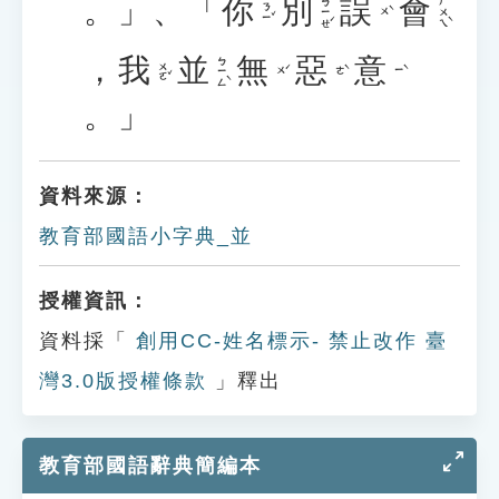
。」、「
你
別
誤
會
ㄅㄧㄝˊ
ㄏㄨㄟˋ
ㄋㄧˇ
ㄨˋ
，
我
並
無
惡
意
ㄅㄧㄥˋ
ㄨㄛˇ
ㄨˊ
ㄜˋ
ㄧˋ
。」
資料來源：
教育部國語小字典_並
授權資訊：
資料採「
創用CC-姓名標示- 禁止改作 臺
灣3.0版授權條款
」釋出
教育部國語辭典簡編本