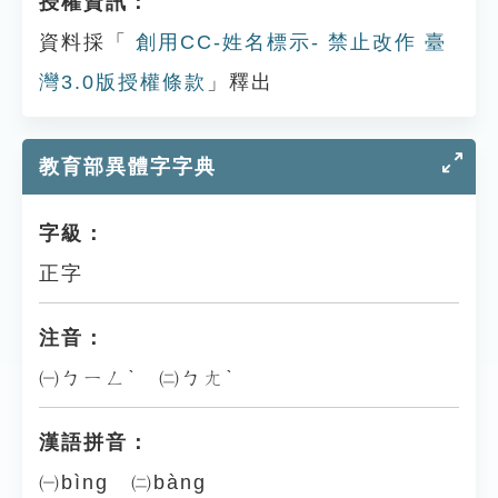
授權資訊：
資料採「
創用CC-姓名標示- 禁止改作 臺
灣3.0版授權條款
」釋出
教育部異體字字典
字級：
正字
注音：
㈠ㄅㄧㄥˋ ㈡ㄅㄤˋ
漢語拼音：
㈠bìng ㈡bàng