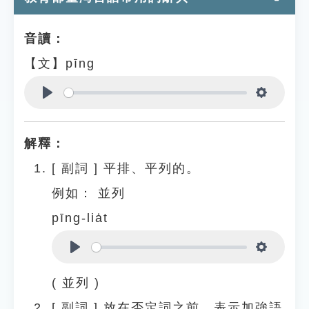
音讀：
【文】pīng
Play
Settings
解釋：
[
副詞
]
平排、平列的。
例如：
並列
pīng-lia̍t
Play
Settings
( 並列 )
[
副詞
]
放在否定詞之前，表示加強語