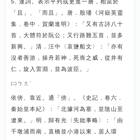
5. 連詞。表示平列或更進一層，相當於
「且」、「而且」。唐．殷璠《河嶽英靈
集．卷中．賀蘭進明》：「又有古詩八十
首，大體符於阮公；又行路難五首，並多
新興。」清．汪中〈哀鹽船文〉：「亦有
沒者善游，操舟若神，死喪之威，從井有
仁，旋入雷淵，並為波臣。」
㈡ㄅㄤˋ
依傍、靠近。通「傍」。《史記．卷六．
秦始皇本紀》：「北據河為塞，並陰山至
遼東。」明．歸有光〈先妣事略〉：「由
千墩浦而南，直橋並小港以東，居人環