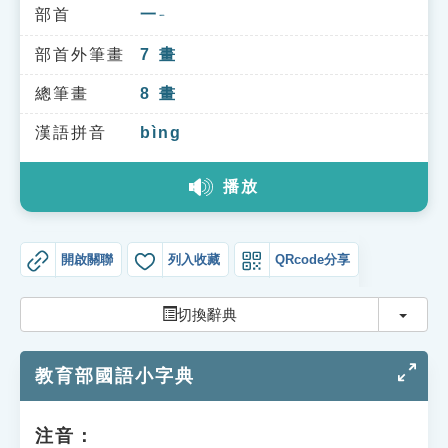
索引選單
部首
一
ㄧ
知識索引
部首外筆畫
7
畫
單字索引
總筆畫
8
畫
生命大百科索引
漢語拼音
bìng
播放
遊戲專區
教學應用
開啟關聯
列入收藏
QRcode分享
貓頭鷹博士
切換
切換辭典
教育部國語小字典
注音：