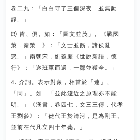
卷二九：「白白守了三個深夜，並無動
靜。」
⑶ 皆、俱。如：「圖文並茂」。《戰國
策．秦策一》：「文士並飭，諸侯亂
惑。」南朝宋．劉義慶《世說新語．德
行》：「遂班軍而還，一郡並獲全。」
4. 介詞。表示對象，相當於「連」、
「同」。如：「並此淺近之原理亦不能
明。」《漢書．卷四七．文三王傳．代孝
王劉參》：「徙代王於清河，是為剛王。
並前在代凡立四十年薨。」