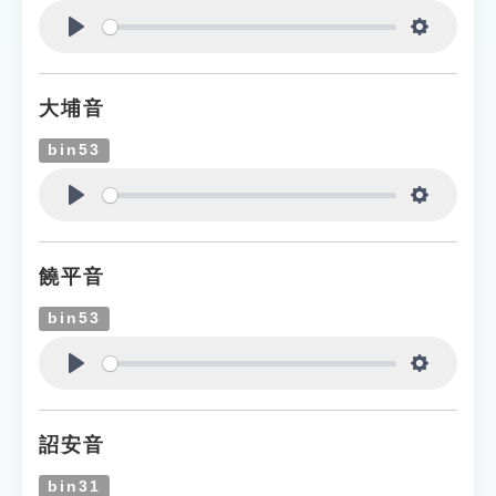
Play
Settings
大埔音
bin53
Play
Settings
饒平音
bin53
Play
Settings
詔安音
bin31