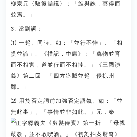
柳宗元〈駮復讎議〉：「旌與誅，莫得而
並焉。」
3. 當副詞：
⑴ 一起、同時。如：「並行不悖」、「相
提並論」。《禮記．中庸》：「萬物並育
而不相害，道並行而不相悖。」《三國演
義》第二回：「四方盜賊並起，侵掠州
郡。」
⑵ 用於否定詞前加強否定語氣。如：「並
無此事」、「事情並非如此。」元．秦
夫《剪髮待賓》第一折：「母親
嚴教，並不敢喫酒。」《初刻拍案驚奇》