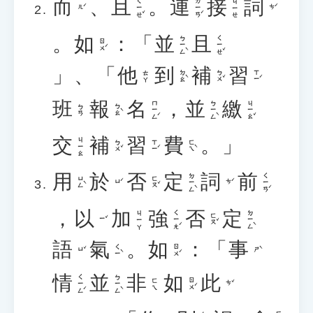
而
、
且
。
連
接
詞
ㄑㄧㄝˇ
ㄌㄧㄢˊ
ㄐㄧㄝ
ㄦˊ
ㄘˊ
。
如
：「
並
且
ㄅㄧㄥˋ
ㄑㄧㄝˇ
ㄖㄨˊ
」、「
他
到
補
習
ㄉㄠˋ
ㄅㄨˇ
ㄒㄧˊ
ㄊㄚ
班
報
名
，
並
繳
ㄇㄧㄥˊ
ㄅㄧㄥˋ
ㄐㄧㄠˇ
ㄅㄠˋ
ㄅㄢ
交
補
習
費
。」
ㄐㄧㄠ
ㄅㄨˇ
ㄒㄧˊ
ㄈㄟˋ
用
於
否
定
詞
前
ㄉㄧㄥˋ
ㄑㄧㄢˊ
ㄩㄥˋ
ㄈㄡˇ
ㄩˊ
ㄘˊ
，
以
加
強
否
定
ㄑㄧㄤˊ
ㄉㄧㄥˋ
ㄐㄧㄚ
ㄈㄡˇ
ㄧˇ
語
氣
。
如
：「
事
ㄑㄧˋ
ㄖㄨˊ
ㄩˇ
ㄕˋ
情
並
非
如
此
ㄑㄧㄥˊ
ㄅㄧㄥˋ
ㄖㄨˊ
ㄈㄟ
ㄘˇ