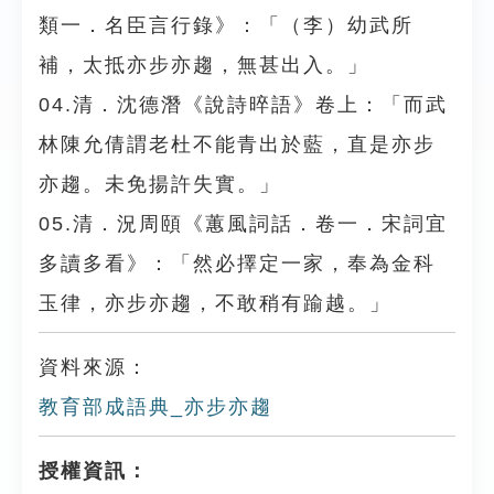
類一．名臣言行錄》：「（李）幼武所
補，太抵亦步亦趨，無甚出入。」
04.清．沈德潛《說詩晬語》卷上：「而武
林陳允倩謂老杜不能青出於藍，直是亦步
亦趨。未免揚許失實。」
05.清．況周頤《蕙風詞話．卷一．宋詞宜
多讀多看》：「然必擇定一家，奉為金科
玉律，亦步亦趨，不敢稍有踰越。」
資料來源：
教育部成語典_亦步亦趨
授權資訊：