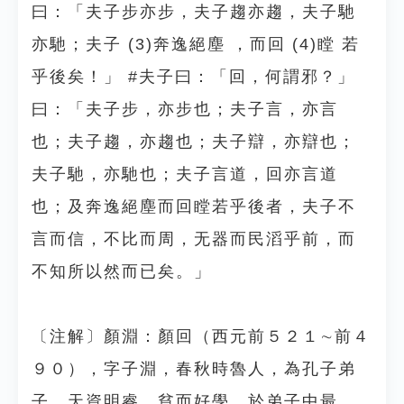
曰：「夫子步亦步，夫子趨亦趨，夫子馳
亦馳；夫子 (3)奔逸絕塵 ，而回 (4)瞠 若
乎後矣！」 #夫子曰：「回，何謂邪？」
曰：「夫子步，亦步也；夫子言，亦言
也；夫子趨，亦趨也；夫子辯，亦辯也；
夫子馳，亦馳也；夫子言道，回亦言道
也；及奔逸絕塵而回瞠若乎後者，夫子不
言而信，不比而周，无器而民滔乎前，而
不知所以然而已矣。」
〔注解〕顏淵：顏回（西元前５２１∼前４
９０），字子淵，春秋時魯人，為孔子弟
子。天資明睿，貧而好學，於弟子中最