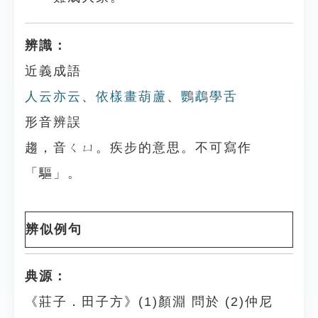
辨識：
近義成語
人云亦云
、
依樣畫葫蘆
、
鸚鵡學舌
形音辨誤
趨，音ㄑㄩ。疾步的意思。不可寫作
「驅」。
辨似例句
典源：
《莊子．田子方》(1)顏淵 問於 (2)仲尼