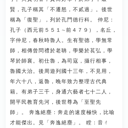
賢，孔子稱其「不遷怒，不貳過」。後世
稱為「復聖」，列於孔門德行科。 仲尼：
孔子（西元前５５１∼前４７９），名丘，
字仲尼，春秋時魯人。生有聖德，學無常
師，相傳曾問禮於老聃，學樂於萇弘，學
琴於師襄。初仕魯，為司寇，攝行相事，
魯國大治。後周遊列國十三年，不見用，
年六十八，返魯，晚年致力整理古代典
籍。有弟子三千，身通六藝者七十二人，
開平民教育先河，後世尊為「至聖先
師」。 奔逸絕塵：奔走的速度極快，比喻
才能傑出。見「奔逸絕塵」。 瞠：音ㄔ