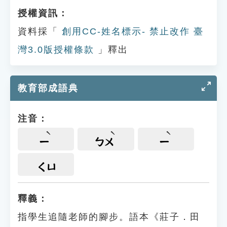
授權資訊：
資料採「
創用CC-姓名標示- 禁止改作 臺
灣3.0版授權條款
」釋出
教育部成語典
注音：
ㄧ
ㄅㄨ
ㄧ
ㄑㄩ
釋義：
指學生追隨老師的腳步。語本《莊子．田