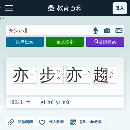
跳
登入
:::
到
主
:::
要
內
語
圖
開
容
注音索引圖示
筆畫索引圖示
部首索引表圖示
言
片
啟
詞條檢索
全文檢索
音讀檢索
搜
搜
鍵
尋
尋
盤
圖
圖
圖
示
示
示
亦
步
亦
趨
ㄅ
ㄑ
ˋ
ˋ
ㄧ
ㄧ
ˋ
ㄨ
ㄩ
網站導覽
漢語拼音
yì bù yì qū
生字詞彙表
成語故事
開啟關聯
列入收藏
QRcode分享