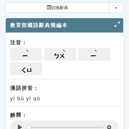
索引選單
切換
切換辭典
知識索引
教育部國語辭典簡編本
單字索引
生命大百科索引
注音：
遊戲專區
ㄧ
ㄅㄨ
ㄧ
教學應用
ㄑㄩ
貓頭鷹博士
漢語拼音：
yì bù yì qū
解釋：