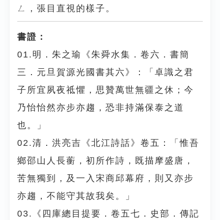
ㄥ，張目直視的樣子。
書證：
01.明．朱之瑜《朱舜水集．卷六．書簡
三．元旦賀源光國書其六》：「卓識之君
子所宜夙夜祗懼，思贊萬世無疆之休；今
乃怡怡然亦步亦趨，恐非持滿保泰之道
也。」
02.清．洪亮吉《北江詩話》卷五：「惟吾
鄉邵山人長蘅，初所作詩，既描摩盛唐，
苦無獨到，及一入宋商邱幕府，則又亦步
亦趨，不能守其故我矣。」
03.《四庫總目提要．卷五七．史部．傳記