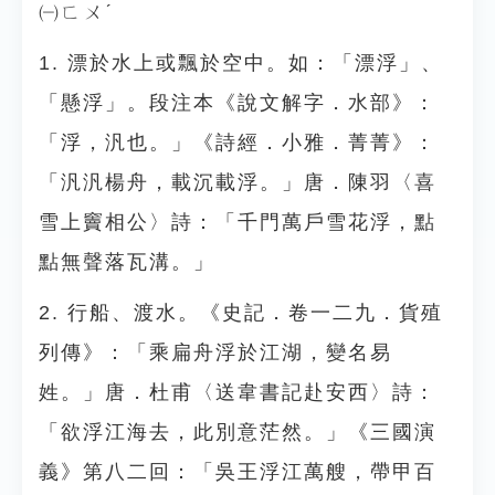
㈠ㄈㄨˊ
1. 漂於水上或飄於空中。如：「漂浮」、
「懸浮」。段注本《說文解字．水部》：
「浮，汎也。」《詩經．小雅．菁菁》：
「汎汎楊舟，載沉載浮。」唐．陳羽〈喜
雪上竇相公〉詩：「千門萬戶雪花浮，點
點無聲落瓦溝。」
2. 行船、渡水。《史記．卷一二九．貨殖
列傳》：「乘扁舟浮於江湖，變名易
姓。」唐．杜甫〈送韋書記赴安西〉詩：
「欲浮江海去，此別意茫然。」《三國演
義》第八二回：「吳王浮江萬艘，帶甲百