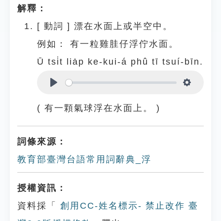
解釋：
[
動詞
]
漂在水面上或半空中。
例如：
有一粒雞胿仔浮佇水面。
Ū tsi̍t lia̍p ke-kui-á phû tī tsuí-bīn.
Play
Settings
( 有一顆氣球浮在水面上。 )
詞條來源：
教育部臺灣台語常用詞辭典_浮
授權資訊：
資料採「
創用CC-姓名標示- 禁止改作 臺