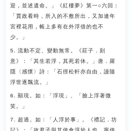
迎，並述遺命。」《紅樓夢》第一○六回：
「賈政看時，所入的不敷所出，又加連年
宮裡花用，帳上多有在外浮借的也不
少。」
5. 流動不定、變動無常。《莊子．刻
意》：「其生若浮，其死若休。」唐．羅
隱〈感懷〉詩：「石徑松軒亦自由，謾隨
浮世逐飄流。」
6. 顯現。如：「浮現」、「臉上浮著微
笑。」
7. 超過。如：「人浮於事」。《禮記．坊
記》：「故君子與其使食浮於人也，寧使