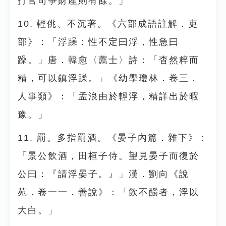
打官司爭財產則有餘。」
10. 輕佻、不沉著。《六部成語註解．吏
部》：「浮躁：性不定曰浮，性急曰
躁。」唐．韓愈〈薦士〉詩：「杳然粹而
精，可以鎮浮躁。」《幼學瓊林．卷三．
人事類》：「孟浪由於輕浮，精詳出於暇
豫。」
11. 罰。多指罰酒。《晏子內篇．雜下》：
「景公飲酒，田桓子侍。望見晏子而復於
公曰：『請浮晏子。』」漢．劉向《說
苑．卷一一．善說》：「飲不釂者，浮以
大白。」