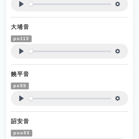
Play
Settings
大埔音
po113
Play
Settings
饒平音
po55
Play
Settings
詔安音
poo53