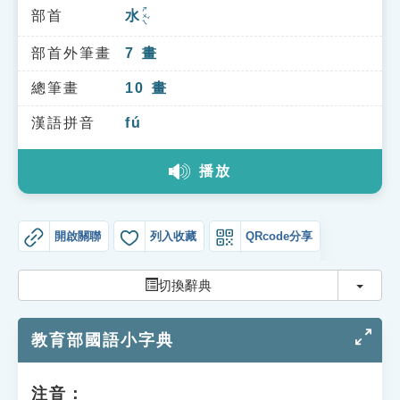
索引選單
ㄕㄨㄟˇ
部首
水
知識索引
部首外筆畫
7
畫
單字索引
總筆畫
10
畫
生命大百科索引
漢語拼音
fú
遊戲專區
播放
教學應用
開啟關聯
列入收藏
QRcode分享
貓頭鷹博士
切換
切換辭典
教育部國語小字典
注音：