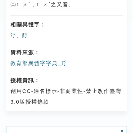
㈡ㄈㄡˊ，ㄈㄨˊ之又音。
相關異體字：
泘
、
酻
資料來源：
教育部異體字字典_浮
授權資訊：
創用CC-姓名標示-非商業性-禁止改作臺灣
3.0版授權條款