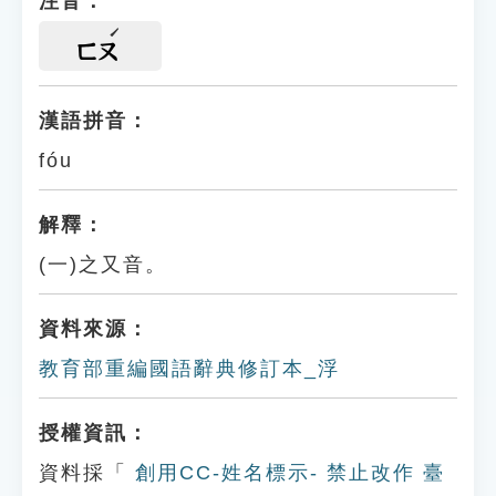
注音：
ㄈㄡ
漢語拼音：
fóu
解釋：
(一)之又音。
資料來源：
教育部重編國語辭典修訂本_浮
授權資訊：
資料採「
創用CC-姓名標示- 禁止改作 臺