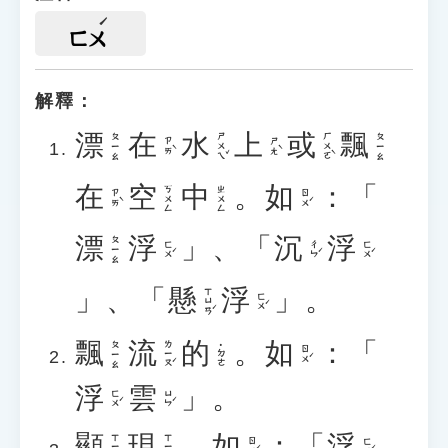
ㄈㄨ
解釋：
漂
在
水
上
或
飄
ㄕㄨㄟˇ
ㄏㄨㄛˋ
ㄆㄧㄠ
ㄆㄧㄠ
ㄗㄞˋ
ㄕㄤˋ
在
空
中
。
如
：「
ㄎㄨㄥ
ㄓㄨㄥ
ㄗㄞˋ
ㄖㄨˊ
漂
浮
」、「
沉
浮
ㄆㄧㄠ
ㄈㄨˊ
ㄔㄣˊ
ㄈㄨˊ
」、「
懸
浮
」。
ㄒㄩㄢˊ
ㄈㄨˊ
飄
流
的
。
如
：「
ㄌㄧㄡˊ
ㄆㄧㄠ
˙ㄉㄜ
ㄖㄨˊ
浮
雲
」。
ㄈㄨˊ
ㄩㄣˊ
顯
現
。
如
：「
浮
ㄒㄧㄢˇ
ㄒㄧㄢˋ
ㄖㄨˊ
ㄈㄨˊ