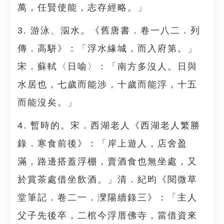
萬，任賢使能，志存經略。」
3. 游泳、泅水。《舊唐書．卷一八二．列
傳．高駢》：「浮水緣城，而入府第。」
宋．蘇軾〈日喻〉：「南方多沒人。日與
水居也，七歲而能涉，十歲而能浮，十五
而能沒矣。」
4. 暫時的。宋．西湖老人《西湖老人繁勝
錄．寒食前後》：「岸上遊人，店舍盈
滿，路邊搭蓋浮棚，賣酒食也無坐處，又
於賞茶處借坐飲酒。」清．紀昀《閱微草
堂筆記．卷二一．灤陽續錄三》：「主人
父子先後卒，二棺今浮厝佛寺，當借資來