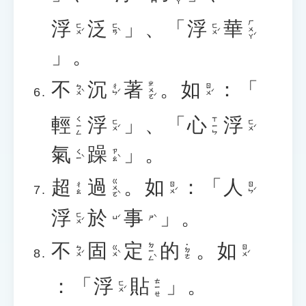
浮
泛
」、「
浮
華
ㄏㄨㄚˊ
ㄈㄨˊ
ㄈㄢˋ
ㄈㄨˊ
」。
不
沉
著
。
如
：「
ㄓㄨㄛˊ
ㄅㄨˋ
ㄔㄣˊ
ㄖㄨˊ
輕
浮
」、「
心
浮
ㄑㄧㄥ
ㄒㄧㄣ
ㄈㄨˊ
ㄈㄨˊ
氣
躁
」。
ㄑㄧˋ
ㄗㄠˋ
超
過
。
如
：「
人
ㄍㄨㄛˋ
ㄖㄨˊ
ㄖㄣˊ
ㄔㄠ
浮
於
事
」。
ㄈㄨˊ
ㄩˊ
ㄕˋ
不
固
定
的
。
如
ㄉㄧㄥˋ
˙ㄉㄜ
ㄅㄨˊ
ㄍㄨˋ
ㄖㄨˊ
：「
浮
貼
」。
ㄊㄧㄝ
ㄈㄨˊ