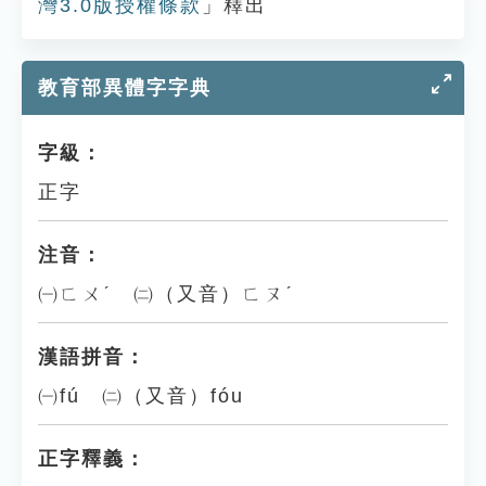
灣3.0版授權條款
」釋出
教育部異體字字典
字級：
正字
注音：
㈠ㄈㄨˊ ㈡（又音）ㄈㄡˊ
漢語拼音：
㈠fú ㈡（又音）fóu
正字釋義：