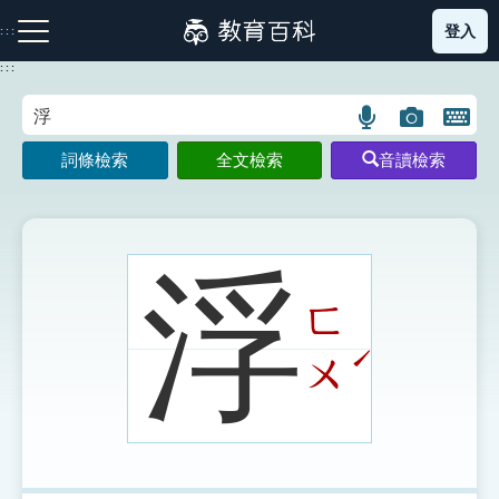
跳
登入
:::
到
主
:::
要
內
語
圖
開
容
注音索引圖示
筆畫索引圖示
部首索引表圖示
言
片
啟
詞條檢索
全文檢索
音讀檢索
搜
搜
鍵
尋
尋
盤
圖
圖
圖
示
示
示
浮
ㄈ
網站導覽
ˊ
ㄨ
生字詞彙表
成語故事