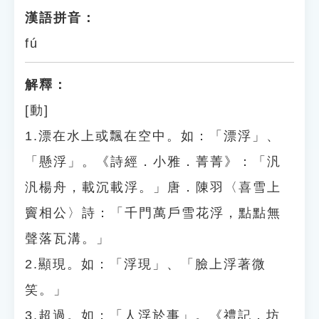
漢語拼音：
fú
解釋：
[動]
1.漂在水上或飄在空中。如：「漂浮」、
「懸浮」。《詩經．小雅．菁菁》：「汎
汎楊舟，載沉載浮。」唐．陳羽〈喜雪上
竇相公〉詩：「千門萬戶雪花浮，點點無
聲落瓦溝。」
2.顯現。如：「浮現」、「臉上浮著微
笑。」
3.超過。如：「人浮於事」。《禮記．坊