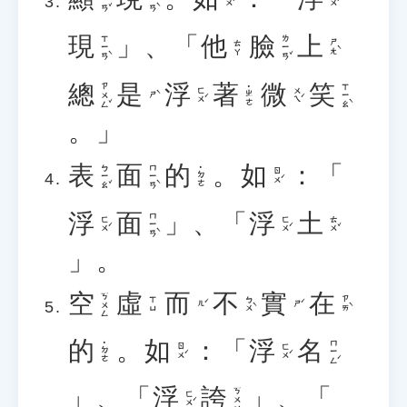
現
」、「
他
臉
上
ㄒㄧㄢˋ
ㄌㄧㄢˇ
ㄕㄤˋ
ㄊㄚ
總
是
浮
著
微
笑
ㄗㄨㄥˇ
ㄒㄧㄠˋ
˙ㄓㄜ
ㄈㄨˊ
ㄨㄟˊ
ㄕˋ
。」
表
面
的
。
如
：「
ㄅㄧㄠˇ
ㄇㄧㄢˋ
˙ㄉㄜ
ㄖㄨˊ
浮
面
」、「
浮
土
ㄇㄧㄢˋ
ㄈㄨˊ
ㄈㄨˊ
ㄊㄨˇ
」。
空
虛
而
不
實
在
ㄎㄨㄥ
ㄅㄨˋ
ㄗㄞˋ
ㄒㄩ
ㄦˊ
ㄕˊ
的
。
如
：「
浮
名
ㄇㄧㄥˊ
˙ㄉㄜ
ㄖㄨˊ
ㄈㄨˊ
」、「
浮
誇
」、「
ㄎㄨㄚ
ㄈㄨˊ