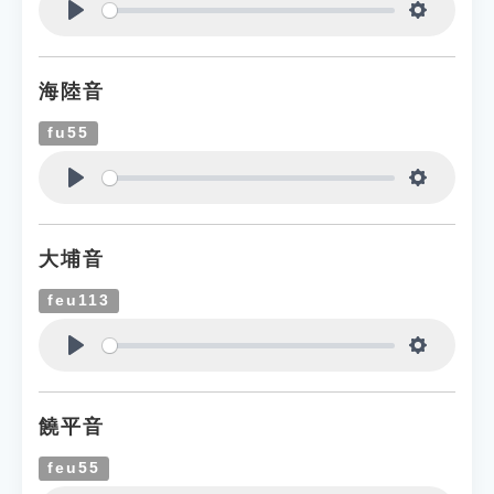
Play
Settings
海陸音
fu55
Play
Settings
大埔音
feu113
Play
Settings
饒平音
feu55