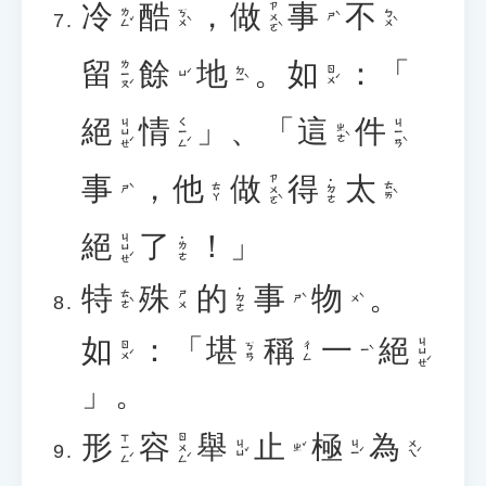
冷
酷
，
做
事
不
ㄗㄨㄛˋ
ㄌㄥˇ
ㄎㄨˋ
ㄅㄨˋ
ㄕˋ
留
餘
地
。
如
：「
ㄌㄧㄡˊ
ㄉㄧˋ
ㄖㄨˊ
ㄩˊ
絕
情
」、「
這
件
ㄐㄩㄝˊ
ㄑㄧㄥˊ
ㄐㄧㄢˋ
ㄓㄜˋ
事
，
他
做
得
太
ㄗㄨㄛˋ
˙ㄉㄜ
ㄊㄞˋ
ㄊㄚ
ㄕˋ
絕
了
！」
ㄐㄩㄝˊ
˙ㄌㄜ
特
殊
的
事
物
。
˙ㄉㄜ
ㄊㄜˋ
ㄕㄨ
ㄕˋ
ㄨˋ
如
：「
堪
稱
一
絕
ㄐㄩㄝˊ
ㄖㄨˊ
ㄎㄢ
ㄔㄥ
ㄧˋ
」。
形
容
舉
止
極
為
ㄒㄧㄥˊ
ㄖㄨㄥˊ
ㄐㄩˇ
ㄐㄧˊ
ㄨㄟˊ
ㄓˇ