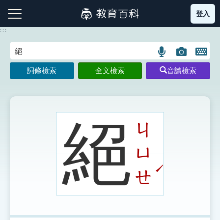
跳
登入
:::
到
主
:::
要
內
語
圖
開
容
注音索引圖示
筆畫索引圖示
部首索引表圖示
言
片
啟
詞條檢索
全文檢索
音讀檢索
搜
搜
鍵
尋
尋
盤
圖
圖
圖
示
示
示
絕
ㄐ
ㄩ
網站導覽
ˊ
ㄝ
生字詞彙表
成語故事