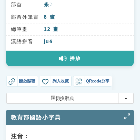
索引選單
部首
糸
ㄇㄧˋ
知識索引
部首外筆畫
6
畫
單字索引
總筆畫
12
畫
生命大百科索引
漢語拼音
jué
播放
遊戲專區
教學應用
開啟關聯
列入收藏
QRcode分享
貓頭鷹博士
切換
切換辭典
教育部國語小字典
注音：