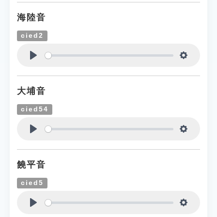
海陸音
cied2
Play
Settings
大埔音
cied54
Play
Settings
饒平音
cied5
Play
Settings