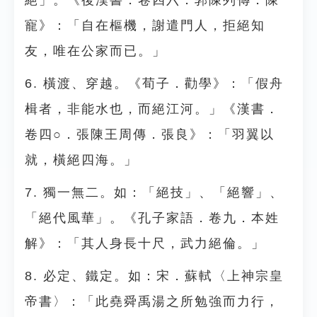
絕」。《後漢書．卷四六．郭陳列傳．陳
寵》：「自在樞機，謝遣門人，拒絕知
友，唯在公家而已。」
6. 橫渡、穿越。《荀子．勸學》：「假舟
楫者，非能水也，而絕江河。」《漢書．
卷四○．張陳王周傳．張良》：「羽翼以
就，橫絕四海。」
7. 獨一無二。如：「絕技」、「絕響」、
「絕代風華」。《孔子家語．卷九．本姓
解》：「其人身長十尺，武力絕倫。」
8. 必定、鐵定。如：宋．蘇軾〈上神宗皇
帝書〉：「此堯舜禹湯之所勉強而力行，