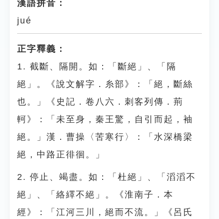
漢語拼音：
jué
正字釋義：
1. 截斷、隔開。如：「斷絕」、「隔
絕」。《說文解字．糸部》：「絕，斷絲
也。」《史記．卷八六．刺客列傳．荊
軻》：「未至身，秦王驚，自引而起，袖
絕。」漢．曹操〈苦寒行〉：「水深橋梁
絕，中路正徘徊。」
2. 停止、竭盡。如：「杜絕」、「滔滔不
絕」、「絡繹不絕」。《淮南子．本
經》：「江河三川，絕而不流。」《呂氏