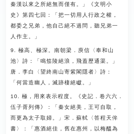
秦漢以來之所絕無而僅有。」《文明小
史》第四七回：「把一切用人行政之權，
都委之兄弟，他自己絕不過問，聽兄弟一
人作主。」
9. 極高、極深。南朝梁．庾信〈奉和山
池〉詩：「鳴笳陵絕浪，飛蓋歷通渠。」
唐．李白〈望終南山寄紫閣隱者〉詩：
「何當造幽人，滅跡棲絕巘。」
10. 極，用來表示程度。《史記．卷六六．
伍子胥列傳》：「秦女絕美，王可自取，
而更為太子取婦。」宋．蘇軾〈答程天侔
書〉：「惠酒絕佳，舊在惠州，以梅醞為