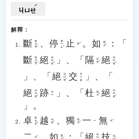
ㄐㄩㄝ
解釋：
斷
、
停
止
。
如
：「
ㄉㄨㄢˋ
ㄊㄧㄥˊ
ㄖㄨˊ
ㄓˇ
斷
絕
」、「
隔
絕
ㄉㄨㄢˋ
ㄐㄩㄝˊ
ㄐㄩㄝˊ
ㄍㄜˊ
」、「
絕
交
」、「
ㄐㄩㄝˊ
ㄐㄧㄠ
絕
跡
」、「
杜
絕
ㄐㄩㄝˊ
ㄐㄩㄝˊ
ㄉㄨˋ
ㄐㄧ
」。
卓
越
、
獨
一
無
ㄓㄨㄛˊ
ㄩㄝˋ
ㄉㄨˊ
ㄨˊ
ㄧ
二
。
如
：「
絕
技
ㄐㄩㄝˊ
ㄖㄨˊ
ㄐㄧˋ
ㄦˋ