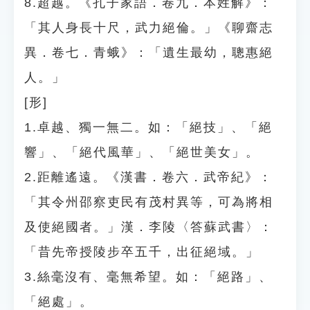
8.超越。《孔子家語．卷九．本姓解》：
「其人身長十尺，武力絕倫。」《聊齋志
異．卷七．青蛾》：「遺生最幼，聰惠絕
人。」
[形]
1.卓越、獨一無二。如：「絕技」、「絕
響」、「絕代風華」、「絕世美女」。
2.距離遙遠。《漢書．卷六．武帝紀》：
「其令州邵察吏民有茂村異等，可為將相
及使絕國者。」漢．李陵〈答蘇武書〉：
「昔先帝授陵步卒五千，出征絕域。」
3.絲毫沒有、毫無希望。如：「絕路」、
「絕處」。