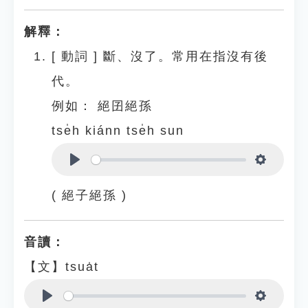
解釋：
[
動詞
]
斷、沒了。常用在指沒有後
代。
例如：
絕囝絕孫
tse̍h kiánn tse̍h sun
Play
Settings
( 絕子絕孫 )
音讀：
【文】tsua̍t