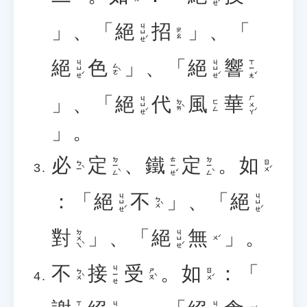
」、「
絕
招
」、「
ㄐㄩㄝˊ
ㄓㄠ
絕
色
」、「
絕
響
ㄐㄩㄝˊ
ㄐㄩㄝˊ
ㄒㄧㄤˇ
ㄙㄜˋ
」、「
絕
代
風
華
ㄐㄩㄝˊ
ㄏㄨㄚˊ
ㄉㄞˋ
ㄈㄥ
」。
必
定
、
鐵
定
。
如
ㄉㄧㄥˋ
ㄊㄧㄝˇ
ㄉㄧㄥˋ
ㄅㄧˋ
ㄖㄨˊ
：「
絕
不
」、「
絕
ㄐㄩㄝˊ
ㄐㄩㄝˊ
ㄅㄨˋ
對
」、「
絕
無
」。
ㄉㄨㄟˋ
ㄐㄩㄝˊ
ㄨˊ
不
接
受
。
如
：「
ㄐㄧㄝ
ㄅㄨˋ
ㄕㄡˋ
ㄖㄨˊ