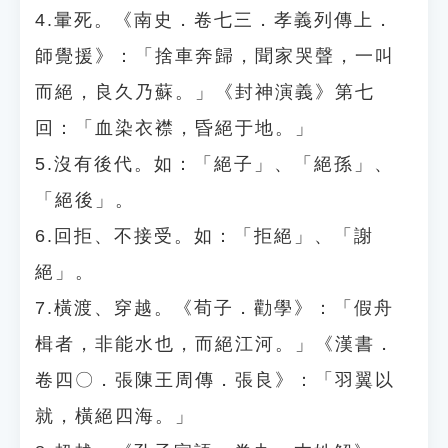
4.暈死。《南史．卷七三．孝義列傳上．
師覺援》：「捨車奔歸，聞家哭聲，一叫
而絕，良久乃蘇。」《封神演義》第七
回：「血染衣襟，昏絕于地。」
5.沒有後代。如：「絕子」、「絕孫」、
「絕後」。
6.回拒、不接受。如：「拒絕」、「謝
絕」。
7.橫渡、穿越。《荀子．勸學》：「假舟
楫者，非能水也，而絕江河。」《漢書．
卷四〇．張陳王周傳．張良》：「羽翼以
就，橫絕四海。」