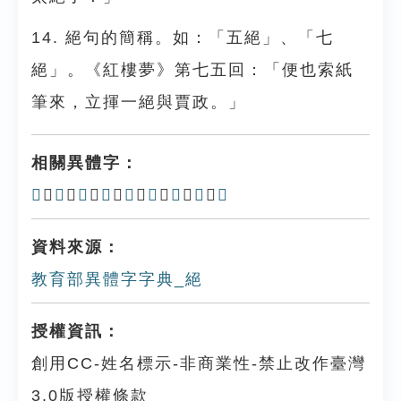
14. 絕句的簡稱。如：「五絕」、「七
絕」。《紅樓夢》第七五回：「便也索紙
筆來，立揮一絕與賈政。」
相關異體字：
𢇍
、
絶
、
𠤉
、
𢇑
、
撧
、
𢴭
、
㔃
、
絁
、
𢱺
資料來源：
教育部異體字字典_絕
授權資訊：
創用CC-姓名標示-非商業性-禁止改作臺灣
3.0版授權條款