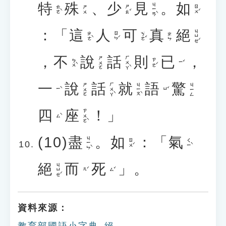
特
殊
、
少
見
。
如
ㄐㄧㄢˋ
ㄊㄜˋ
ㄕㄠˇ
ㄖㄨˊ
ㄕㄨ
：「
這
人
可
真
絕
ㄐㄩㄝˊ
ㄓㄜˋ
ㄖㄣˊ
ㄎㄜˇ
ㄓㄣ
，
不
說
話
則
已
，
ㄏㄨㄚˋ
ㄕㄨㄛ
ㄅㄨˋ
ㄗㄜˊ
ㄧˇ
一
說
話
就
語
驚
ㄏㄨㄚˋ
ㄐㄧㄡˋ
ㄕㄨㄛ
ㄐㄧㄥ
ㄧˋ
ㄩˇ
四
座
！」
ㄗㄨㄛˋ
ㄙˋ
(10)
盡
。
如
：「
氣
ㄐㄧㄣˋ
ㄖㄨˊ
ㄑㄧˋ
絕
而
死
」。
ㄐㄩㄝˊ
ㄦˊ
ㄙˇ
資料來源：