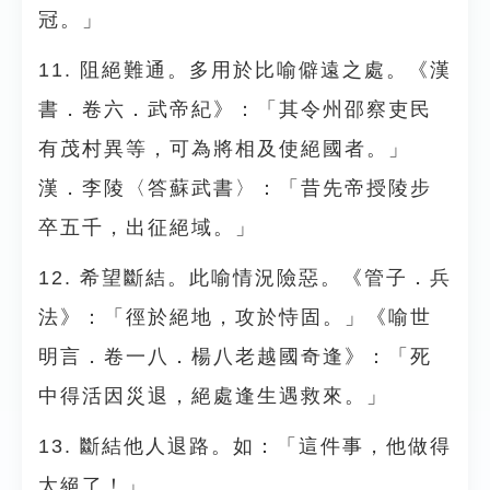
冠。」
11. 阻絕難通。多用於比喻僻遠之處。《漢
書．卷六．武帝紀》：「其令州邵察吏民
有茂村異等，可為將相及使絕國者。」
漢．李陵〈答蘇武書〉：「昔先帝授陵步
卒五千，出征絕域。」
12. 希望斷結。此喻情況險惡。《管子．兵
法》：「徑於絕地，攻於恃固。」《喻世
明言．卷一八．楊八老越國奇逢》：「死
中得活因災退，絕處逢生遇救來。」
13. 斷結他人退路。如：「這件事，他做得
太絕了！」