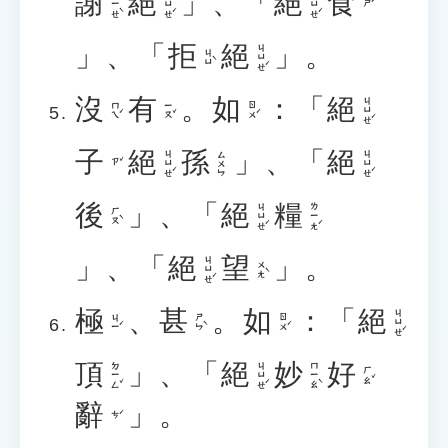
謝
絕
」、「
絕
食
ㄒㄧㄝˋ
ㄐㄩㄝˊ
ㄐㄩㄝˊ
ㄕˊ
」、「
拒
絕
」。
ㄐㄩㄝˊ
ㄐㄩˋ
沒
有
。
如
：「
絕
ㄐㄩㄝˊ
ㄇㄟˊ
ㄧㄡˇ
ㄖㄨˊ
子
絕
孫
」、「
絕
ㄐㄩㄝˊ
ㄐㄩㄝˊ
ㄙㄨㄣ
ㄗˇ
後
」、「
絕
糧
ㄐㄩㄝˊ
ㄌㄧㄤˊ
ㄏㄡˋ
」、「
絕
望
」。
ㄐㄩㄝˊ
ㄨㄤˋ
極
、
甚
。
如
：「
絕
ㄐㄩㄝˊ
ㄐㄧˊ
ㄕㄣˋ
ㄖㄨˊ
頂
」、「
絕
妙
好
ㄉㄧㄥˇ
ㄐㄩㄝˊ
ㄇㄧㄠˋ
ㄏㄠˇ
辭
」。
ㄘˊ