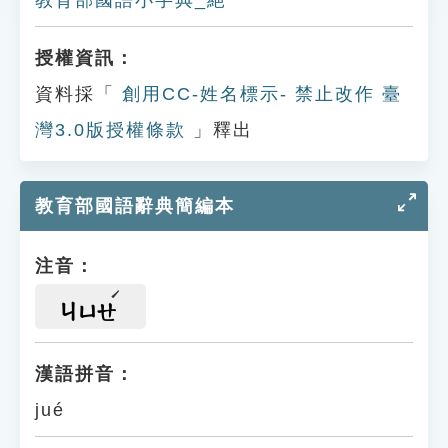
教育部國語小字典_絕
授權資訊：
資料採「
創用CC-姓名標示- 禁止改作 臺
灣3.0版授權條款
」釋出
教育部國語辭典簡編本
注音：
ㄐㄩㄝ
漢語拼音：
jué