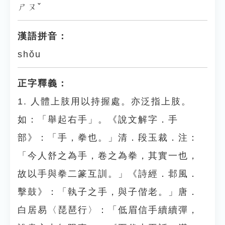
ㄕㄡˇ
漢語拼音：
shǒu
正字釋義：
1. 人體上肢用以持握處。亦泛指上肢。
如：「舉起右手」。《說文解字．手
部》：「手，拳也。」清．段玉裁．注：
「今人舒之為手，卷之為拳，其實一也，
故以手與拳二篆互訓。」《詩經．邶風．
擊鼓》：「執子之手，與子偕老。」唐．
白居易〈琵琶行〉：「低眉信手續續彈，