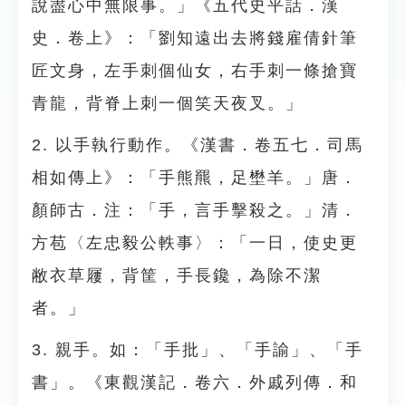
說盡心中無限事。」《五代史平話．漢
史．卷上》：「劉知遠出去將錢雇倩針筆
匠文身，左手刺個仙女，右手刺一條搶寶
青龍，背脊上刺一個笑天夜叉。」
2. 以手執行動作。《漢書．卷五七．司馬
相如傳上》：「手熊羆，足壄羊。」唐．
顏師古．注：「手，言手擊殺之。」清．
方苞〈左忠毅公軼事〉：「一日，使史更
敝衣草屨，背筐，手長鑱，為除不潔
者。」
3. 親手。如：「手批」、「手諭」、「手
書」。《東觀漢記．卷六．外戚列傳．和