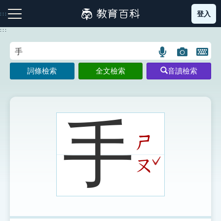
跳
登入
:::
到
主
:::
要
內
語
圖
開
容
注音索引圖示
筆畫索引圖示
部首索引表圖示
言
片
啟
詞條檢索
全文檢索
音讀檢索
搜
搜
鍵
尋
尋
盤
圖
圖
圖
示
示
示
手
ㄕ
網站導覽
ˇ
ㄡ
生字詞彙表
成語故事