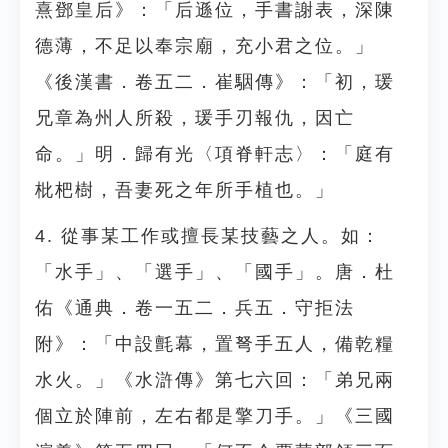
熹鄧皇后》：「后遜位，手書謝表，深陳
德薄，不足以奉宗廟，充小君之位。」
《後漢書．卷五二．崔駰傳》：「初，瑗
兄章為州人所殺，瑗手刃報仇，因亡
命。」明．歸有光〈項脊軒志〉：「庭有
枇杷樹，吾妻死之年所手植也。」
4. 從事某工作或擅長某技藝之人。如：
「水手」、「選手」、「國手」。唐．杜
佑《通典．卷一五二．兵五．守拒法
附》：「中設氈幕，置弩手五人，備乾糧
水火。」《水滸傳》第七六回：「弟兄兩
個立於陣前，左右都是擎刀手。」《三國