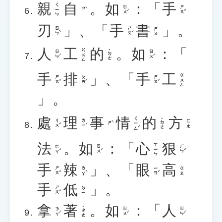
親
自
。
如
：「
手
ㄑㄧㄣ
ㄖㄨˊ
ㄕㄡˇ
ㄗˋ
刃
」、「
手
書
」。
ㄖㄣˋ
ㄕㄡˇ
ㄕㄨ
人
工
的
。
如
：「
ㄍㄨㄥ
˙ㄉㄜ
ㄖㄣˊ
ㄖㄨˊ
手
排
」、「
手
工
ㄍㄨㄥ
ㄕㄡˇ
ㄆㄞˊ
ㄕㄡˇ
」。
處
理
事
情
的
方
ㄑㄧㄥˊ
˙ㄉㄜ
ㄔㄨˇ
ㄌㄧˇ
ㄈㄤ
ㄕˋ
法
。
如
：「
心
狠
ㄒㄧㄣ
ㄈㄚˇ
ㄖㄨˊ
ㄏㄣˇ
手
辣
」、「
眼
高
ㄕㄡˇ
ㄌㄚˋ
ㄧㄢˇ
ㄍㄠ
手
低
」。
ㄕㄡˇ
ㄉㄧ
拿
著
。
如
：「
人
˙ㄓㄜ
ㄋㄚˊ
ㄖㄨˊ
ㄖㄣˊ