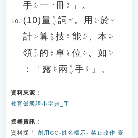
手
一
冊
」。
ㄕㄡˇ
ㄘㄜˋ
ㄧˊ
(10)
量
詞
。
用
於
ㄌㄧㄤˋ
ㄩㄥˋ
ㄘˊ
ㄩˊ
計
算
技
能
、
本
ㄙㄨㄢˋ
ㄐㄧˋ
ㄐㄧˋ
ㄋㄥˊ
ㄅㄣˇ
領
的
單
位
。
如
ㄌㄧㄥˇ
˙ㄉㄜ
ㄨㄟˋ
ㄖㄨˊ
ㄉㄢ
：「
露
兩
手
」。
ㄌㄧㄤˇ
ㄌㄡˋ
ㄕㄡˇ
資料來源：
教育部國語小字典_手
授權資訊：
資料採「
創用CC-姓名標示- 禁止改作 臺