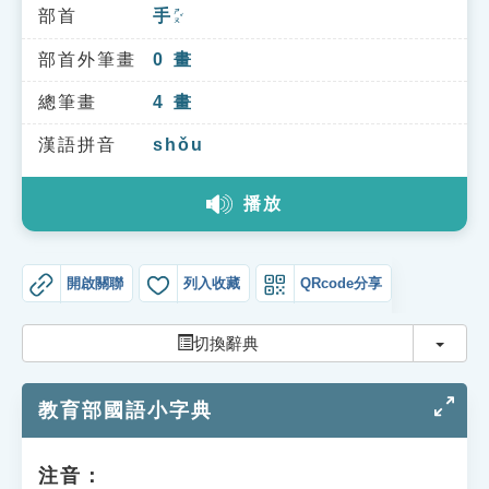
索引選單
部首
手
ㄕㄡˇ
知識索引
部首外筆畫
0
畫
單字索引
總筆畫
4
畫
生命大百科索引
漢語拼音
shǒu
播放
遊戲專區
教學應用
開啟關聯
列入收藏
QRcode分享
貓頭鷹博士
切換
切換辭典
教育部國語小字典
注音：