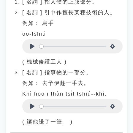
[
名詞
]
指人體的上肢部分。
[
名詞
]
引申作擅長某種技術的人。
例如：
烏手
oo-tshiú
Play
Settings
( 機械修護工人 )
[
名詞
]
指事物的一部分。
例如：
去予伊趁一手去。
Khì hōo i thàn tsi̍t tshiú--khì.
Play
Settings
( 讓他賺了一筆。 )