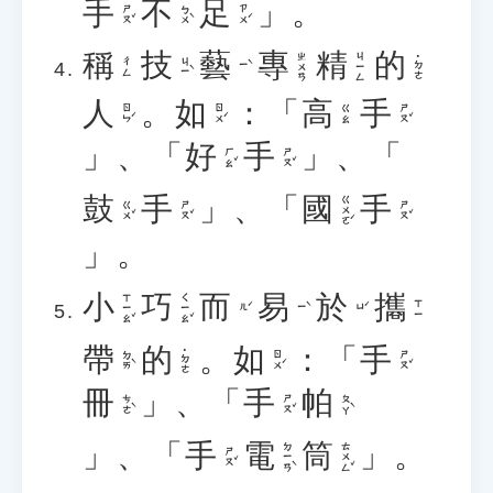
手
不
足
」。
ㄕㄡˇ
ㄅㄨˋ
ㄗㄨˊ
稱
技
藝
專
精
的
ㄓㄨㄢ
ㄐㄧㄥ
˙ㄉㄜ
ㄐㄧˋ
ㄔㄥ
ㄧˋ
人
。
如
：「
高
手
ㄖㄣˊ
ㄖㄨˊ
ㄕㄡˇ
ㄍㄠ
」、「
好
手
」、「
ㄏㄠˇ
ㄕㄡˇ
鼓
手
」、「
國
手
ㄍㄨㄛˊ
ㄍㄨˇ
ㄕㄡˇ
ㄕㄡˇ
」。
小
巧
而
易
於
攜
ㄒㄧㄠˇ
ㄑㄧㄠˇ
ㄒㄧ
ㄦˊ
ㄧˋ
ㄩˊ
帶
的
。
如
：「
手
˙ㄉㄜ
ㄉㄞˋ
ㄖㄨˊ
ㄕㄡˇ
冊
」、「
手
帕
ㄘㄜˋ
ㄕㄡˇ
ㄆㄚˋ
」、「
手
電
筒
」。
ㄉㄧㄢˋ
ㄊㄨㄥˇ
ㄕㄡˇ