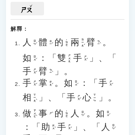
ㄕㄡ
解釋：
人
體
的
兩
臂
。
ㄌㄧㄤˇ
˙ㄉㄜ
ㄖㄣˊ
ㄊㄧˇ
ㄅㄧˋ
如
：「
雙
手
」、「
ㄕㄨㄤ
ㄖㄨˊ
ㄕㄡˇ
手
臂
」。
ㄕㄡˇ
ㄅㄧˋ
手
掌
。
如
：「
手
ㄕㄡˇ
ㄓㄤˇ
ㄖㄨˊ
ㄕㄡˇ
相
」、「
手
心
」。
ㄒㄧㄤˋ
ㄒㄧㄣ
ㄕㄡˇ
做
事
的
人
。
如
ㄗㄨㄛˋ
˙ㄉㄜ
ㄖㄣˊ
ㄖㄨˊ
ㄕˋ
：「
助
手
」、「
人
ㄓㄨˋ
ㄕㄡˇ
ㄖㄣˊ