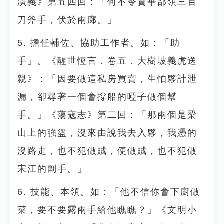
演義》第五四回：「何不令賈華部領三百
刀斧手，伏於兩廊。」
5. 擔任輔佐、協助工作者。如：「助
手」。《醒世恆言．卷五．大樹坡義虎送
親》：「因要做這私房買賣，生怕夥計泄
漏，卻尋著一個會撐船的啞子做個幫
手。」《蕩寇志》第二回：「那兩個是梁
山上的強盜，沒來由說我去入夥，我憑的
沒路走，也不犯做賊，便做賊，也不犯做
宋江的副手。」
6. 技能、本領。如：「他不信你會下廚做
菜，要不要露兩手給他瞧瞧？」《文明小