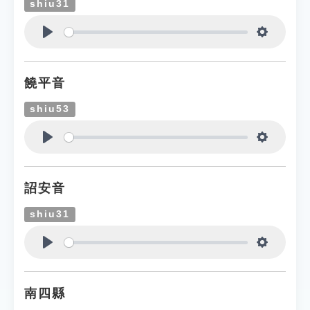
shiu31
Play
Settings
饒平音
shiu53
Play
Settings
詔安音
shiu31
Play
Settings
南四縣