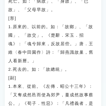
死亡。如：「病故」、「身故」、「已
故」、「父母早故」。
[形]
1.原來的、以前的。如：「故鄉」、「故
國」、「故交」。《楚辭．宋玉．招
魂》：「魂兮歸來，反故居些。」唐．王
維〈春中田園作〉詩：「歸燕識故巢，舊
人看新曆。」
2.死去的。如：「故總統」。
[副]
1.本來、從前。《左傳．昭公十三年》：
「又奪成然邑而使為郊尹，蔓成然故事蔡
公。」《荀子．性惡》：「凡禮義者，是