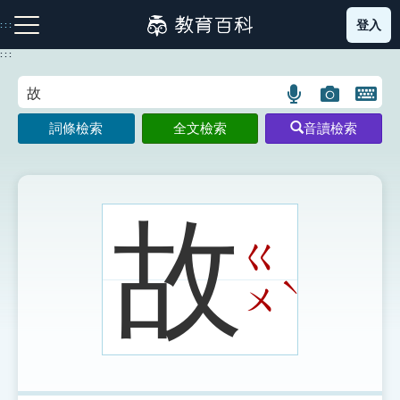
跳
登入
:::
到
主
:::
要
內
語
圖
開
容
注音索引圖示
筆畫索引圖示
部首索引表圖示
言
片
啟
詞條檢索
全文檢索
音讀檢索
搜
搜
鍵
尋
尋
盤
圖
圖
圖
示
示
示
故
ㄍ
網站導覽
ˋ
ㄨ
生字詞彙表
成語故事