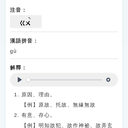
注音：
ㄍㄨ
漢語拼音：
gù
解釋：
Play
Settings
原因、理由。
【例】原故、托故、無緣無故
有意、存心。
【例】明知故犯、故作神祕、故弄玄