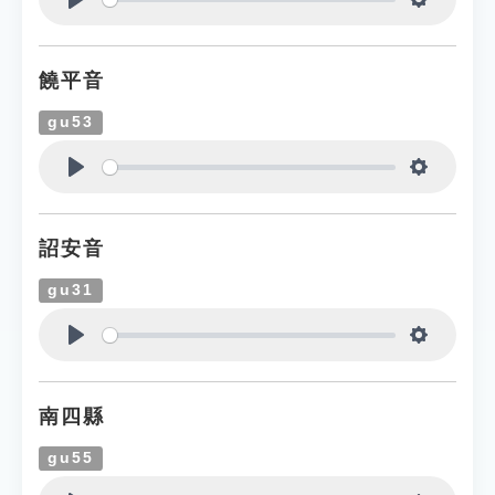
Play
Settings
饒平音
gu53
Play
Settings
詔安音
gu31
Play
Settings
南四縣
gu55