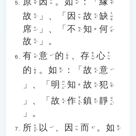
原
因
。
如
：「
緣
ㄩㄢˊ
ㄖㄨˊ
ㄩㄢˊ
ㄧㄣ
故
」、「
因
故
缺
ㄑㄩㄝ
ㄍㄨˋ
ㄍㄨˋ
ㄧㄣ
席
」、「
不
知
何
ㄒㄧˊ
ㄅㄨˋ
ㄏㄜˊ
ㄓ
故
」。
ㄍㄨˋ
有
意
的
、
存
心
ㄘㄨㄣˊ
ㄒㄧㄣ
˙ㄉㄜ
ㄧㄡˇ
ㄧˋ
的
。
如
：「
故
意
˙ㄉㄜ
ㄖㄨˊ
ㄍㄨˋ
ㄧˋ
」、「
明
知
故
犯
ㄇㄧㄥˊ
ㄍㄨˋ
ㄈㄢˋ
ㄓ
」、「
故
作
鎮
靜
ㄗㄨㄛˋ
ㄐㄧㄥˋ
ㄍㄨˋ
ㄓㄣˋ
」。
所
以
、
因
而
。
如
ㄙㄨㄛˇ
ㄖㄨˊ
ㄧㄣ
ㄧˇ
ㄦˊ