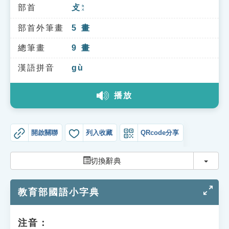
索引選單
部首
攴
ㄆㄨ
知識索引
部首外筆畫
5
畫
單字索引
總筆畫
9
畫
生命大百科索引
漢語拼音
gù
播放
遊戲專區
教學應用
開啟關聯
列入收藏
QRcode分享
貓頭鷹博士
切換
切換辭典
教育部國語小字典
注音：