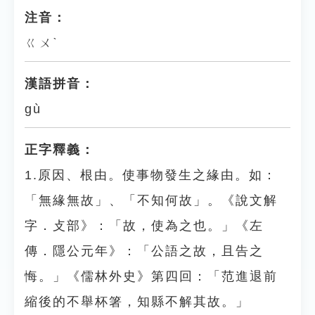
注音：
ㄍㄨˋ
漢語拼音：
gù
正字釋義：
1.原因、根由。使事物發生之緣由。如：
「無緣無故」、「不知何故」。《說文解
字．攴部》：「故，使為之也。」《左
傳．隱公元年》：「公語之故，且告之
悔。」《儒林外史》第四回：「范進退前
縮後的不舉杯箸，知縣不解其故。」