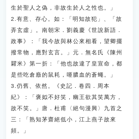
生於聖人之偽，非故生於人之性也。」
2.有意、存心。如：「明知故犯」、「故
弄玄虛」。南朝宋．劉義慶《世說新語．
政事》：「我今故與林公來相看，望卿擺
撥常物，應對玄言。」元．無名氏《陳州
糶米》第一折：「他也故違了皇宣命，都
是些吃倉廒的鼠耗，咂膿血的蒼蠅。」
3.仍舊、依然。《史記．卷四．周本
紀》：「褒姒不好笑，幽王欲其笑萬方，
故不笑。」唐．杜甫〈絕句漫興〉九首之
三：「熟知茅齋絕低小，江上燕子故來
頻。」