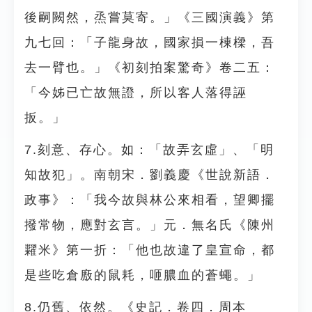
後嗣闕然，烝嘗莫寄。」《三國演義》第
九七回：「子龍身故，國家損一棟樑，吾
去一臂也。」《初刻拍案驚奇》卷二五：
「今姊已亡故無證，所以客人落得誣
扳。」
7.刻意、存心。如：「故弄玄虛」、「明
知故犯」。南朝宋．劉義慶《世說新語．
政事》：「我今故與林公來相看，望卿擺
撥常物，應對玄言。」元．無名氏《陳州
糶米》第一折：「他也故違了皇宣命，都
是些吃倉廒的鼠耗，咂膿血的蒼蠅。」
8.仍舊、依然。《史記．卷四．周本