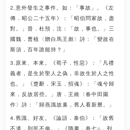
2.意外發生之事件。如：「事故」。《左
傳．昭公二十五年》：「昭伯問家故，盡
對。」晉．杜預．注：「故，事也。」三
國魏．曹植〈贈白馬王彪〉詩：「變故在
斯須，百年誰能持？」
3.原來、本來。《荀子．性惡》：「凡禮
義者，是生於聖人之偽，非故生於人之性
也。」《楚辭．宋玉．招魂》：「魂兮歸
來，反故居些。」唐．王維〈春中田園
作〉詩：「歸燕識故巢，舊人看新曆。」
4.舊識、好友。《論語．泰伯》：「故舊
不遺，則民不偷。」《隋書．卷七○．列