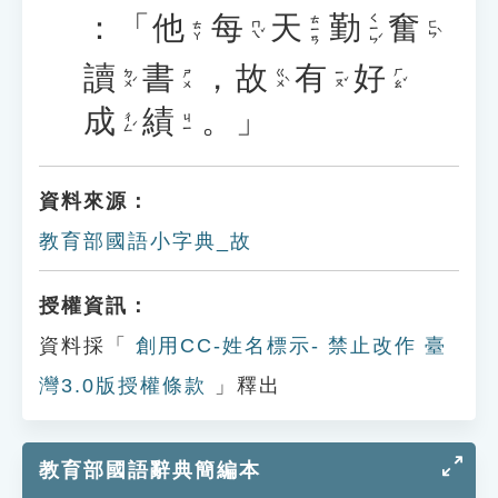
：「
他
每
天
勤
奮
ㄑㄧㄣˊ
ㄊㄧㄢ
ㄇㄟˇ
ㄈㄣˋ
ㄊㄚ
讀
書
，
故
有
好
ㄉㄨˊ
ㄍㄨˋ
ㄧㄡˇ
ㄏㄠˇ
ㄕㄨ
成
績
。」
ㄔㄥˊ
ㄐㄧ
資料來源：
教育部國語小字典_故
授權資訊：
資料採「
創用CC-姓名標示- 禁止改作 臺
灣3.0版授權條款
」釋出
教育部國語辭典簡編本