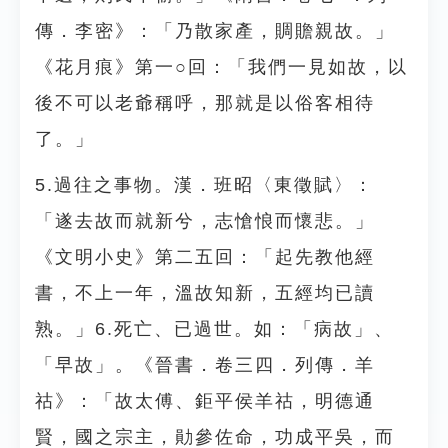
傳．李密》：「乃散家產，賙贍親故。」
《花月痕》第一○回：「我們一見如故，以
後不可以老爺稱呼，那就是以俗客相待
了。」
5.過往之事物。漢．班昭〈東徵賦〉：
「遂去故而就新兮，志愴悢而懷悲。」
《文明小史》第二五回：「起先教他經
書，不上一年，溫故知新，五經均已讀
熟。」6.死亡、已過世。如：「病故」、
「早故」。《晉書．卷三四．列傳．羊
祜》：「故太傅、鉅平侯羊祜，明德通
賢，國之宗主，勛參佐命，功成平吳，而