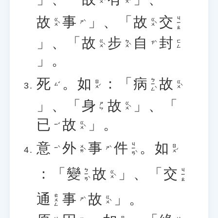
故
事
」、「
故
交
ㄐㄧㄠ
ㄍㄨˋ
ㄍㄨˋ
ㄕˋ
」、「
故
步
自
封
ㄍㄨˋ
ㄅㄨˋ
ㄈㄥ
ㄗˋ
」。
死
。
如
：「
病
故
ㄅㄧㄥˋ
ㄖㄨˊ
ㄍㄨˋ
ㄙˇ
」、「
身
故
」、「
ㄍㄨˋ
ㄕㄣ
已
故
」。
ㄍㄨˋ
ㄧˇ
意
外
事
件
。
如
ㄐㄧㄢˋ
ㄨㄞˋ
ㄖㄨˊ
ㄧˋ
ㄕˋ
：「
變
故
」、「
交
ㄅㄧㄢˋ
ㄐㄧㄠ
ㄍㄨˋ
通
事
故
」。
ㄊㄨㄥ
ㄍㄨˋ
ㄕˋ