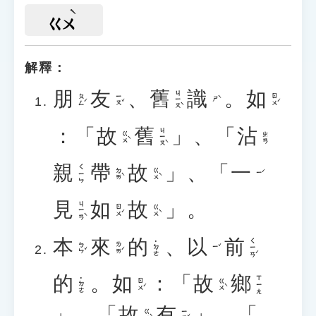
ㄍㄨ
解釋：
朋
友
、
舊
識
。
如
ㄐㄧㄡˋ
ㄆㄥˊ
ㄧㄡˇ
ㄖㄨˊ
ㄕˋ
：「
故
舊
」、「
沾
ㄐㄧㄡˋ
ㄍㄨˋ
ㄓㄢ
親
帶
故
」、「
一
ㄑㄧㄣ
ㄉㄞˋ
ㄍㄨˋ
ㄧˊ
見
如
故
」。
ㄐㄧㄢˋ
ㄖㄨˊ
ㄍㄨˋ
本
來
的
、
以
前
ㄑㄧㄢˊ
˙ㄉㄜ
ㄅㄣˇ
ㄌㄞˊ
ㄧˇ
的
。
如
：「
故
鄉
ㄒㄧㄤ
˙ㄉㄜ
ㄖㄨˊ
ㄍㄨˋ
」、「
故
有
」、「
ㄍㄨˋ
ㄧㄡˇ