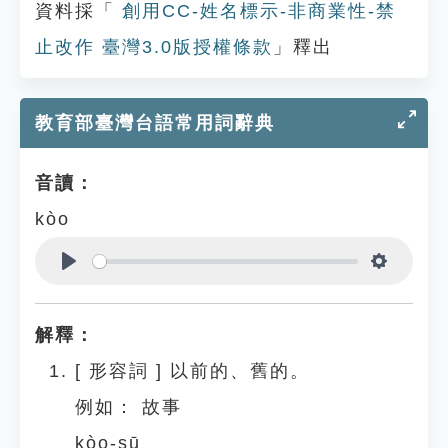
資料採「
創用CC-姓名標示-非商業性-禁
止改作 臺灣3.0版授權條款
」釋出
教育部臺灣台語常用詞辭典
音讀：
kòo
Play
Settings
解釋：
[
形容詞
]
以前的、舊的。
例如：
故事
kòo-sū