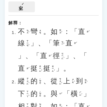
ㄓ
解釋：
不
彎
。
如
：「
直
ㄅㄨˋ
ㄖㄨˊ
ㄨㄢ
ㄓˊ
線
」、「
筆
直
ㄒㄧㄢˋ
ㄅㄧˇ
ㄓˊ
」、「
直
徑
」、「
ㄐㄧㄥˋ
ㄓˊ
直
挺
挺
」。
ㄊㄧㄥˇ
ㄊㄧㄥˇ
ㄓˊ
縱
的
、
從
上
到
ㄗㄨㄥˋ
ㄘㄨㄥˊ
˙ㄉㄜ
ㄕㄤˋ
ㄉㄠˋ
下
的
。
與
「
橫
」
ㄒㄧㄚˋ
˙ㄉㄜ
ㄏㄥˊ
ㄩˇ
相
對
。
如
：「
直
ㄉㄨㄟˋ
ㄒㄧㄤ
ㄖㄨˊ
ㄓˊ