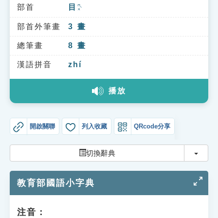
索引選單
部首
目
ㄇㄨˋ
知識索引
部首外筆畫
3
畫
單字索引
總筆畫
8
畫
生命大百科索引
漢語拼音
zhí
播放
遊戲專區
教學應用
開啟關聯
列入收藏
QRcode分享
貓頭鷹博士
切換
切換辭典
教育部國語小字典
注音：