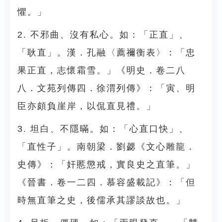
懼。」
2. 不邪曲、沒有私心。如：「正直」、
「耿直」。漢．孔融〈薦禰衡表〉：「忠
果正直，志懷霜雪。」《明史．卷二八
八．文苑列傳四．徐渭列傳》：「寅、明
臣亦頗負崖岸，以侃直見禮。」
3. 坦白、不隱暪。如：「心直口快」、
「直性子」。南朝梁．劉勰《文心雕龍．
史傳》：「奸慝懲戒，實良史之直筆。」
《晉書．卷一二四．慕容盛載記》：「但
時無直筆之史，後儒承其謬談故也。」