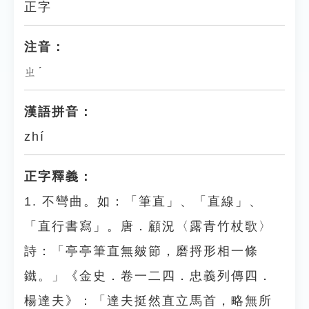
正字
注音：
ㄓˊ
漢語拼音：
zhí
正字釋義：
1. 不彎曲。如：「筆直」、「直線」、
「直行書寫」。唐．顧況〈露青竹杖歌〉
詩：「亭亭筆直無皴節，磨捋形相一條
鐵。」《金史．卷一二四．忠義列傳四．
楊達夫》：「達夫挺然直立馬首，略無所