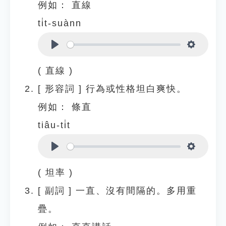
例如：
直線
ti̍t-suànn
Play
Settings
( 直線 )
[
形容詞
]
行為或性格坦白爽快。
例如：
條直
tiâu-ti̍t
Play
Settings
( 坦率 )
[
副詞
]
一直、沒有間隔的。多用重
疊。