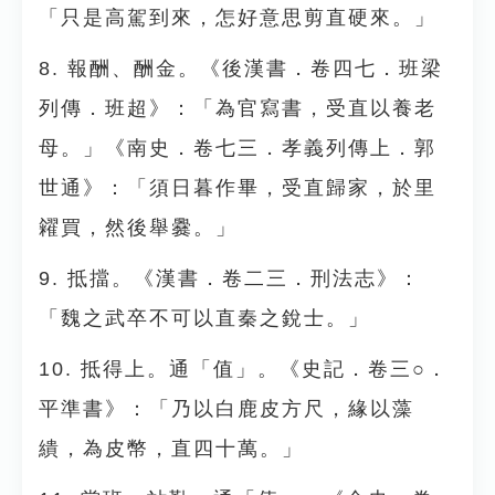
「只是高駕到來，怎好意思剪直硬來。」
8. 報酬、酬金。《後漢書．卷四七．班梁
列傳．班超》：「為官寫書，受直以養老
母。」《南史．卷七三．孝義列傳上．郭
世通》：「須日暮作畢，受直歸家，於里
糴買，然後舉爨。」
9. 抵擋。《漢書．卷二三．刑法志》：
「魏之武卒不可以直秦之銳士。」
10. 抵得上。通「值」。《史記．卷三○．
平準書》：「乃以白鹿皮方尺，緣以藻
繢，為皮幣，直四十萬。」