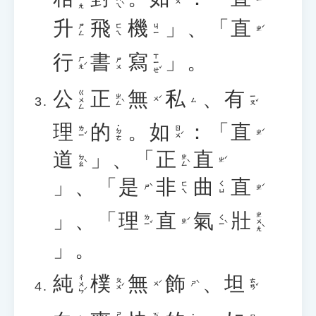
升
飛
機
」、「
直
ㄕㄥ
ㄈㄟ
ㄐㄧ
ㄓˊ
行
書
寫
」。
ㄒㄧㄝˇ
ㄏㄤˊ
ㄕㄨ
公
正
無
私
、
有
ㄍㄨㄥ
ㄓㄥˋ
ㄧㄡˇ
ㄨˊ
ㄙ
理
的
。
如
：「
直
˙ㄉㄜ
ㄌㄧˇ
ㄖㄨˊ
ㄓˊ
道
」、「
正
直
ㄉㄠˋ
ㄓㄥˋ
ㄓˊ
」、「
是
非
曲
直
ㄈㄟ
ㄑㄩ
ㄕˋ
ㄓˊ
」、「
理
直
氣
壯
ㄓㄨㄤˋ
ㄌㄧˇ
ㄑㄧˋ
ㄓˊ
」。
純
樸
無
飾
、
坦
ㄔㄨㄣˊ
ㄆㄨˊ
ㄊㄢˇ
ㄨˊ
ㄕˋ