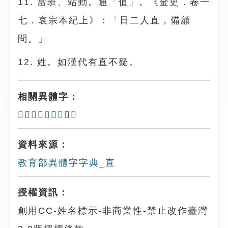
11. 當班、站勤。通「值」。《金史．卷一
七．哀宗本紀上》：「日二人直，備顧
問。」
12. 姓。如漢代有直不疑。
相關異體字：
𣓟
、
𡇛
、
𣖇
、
𣖴
、
𥄂
資料來源：
教育部異體字字典_直
授權資訊：
創用CC-姓名標示-非商業性-禁止改作臺灣