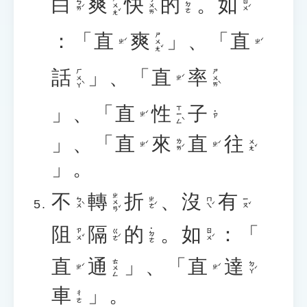
白
爽
快
的
。
如
ㄕㄨㄤˇ
ㄎㄨㄞˋ
˙ㄉㄜ
ㄅㄞˊ
ㄖㄨˊ
：「
直
爽
」、「
直
ㄕㄨㄤˇ
ㄓˊ
ㄓˊ
話
」、「
直
率
ㄏㄨㄚˋ
ㄕㄨㄞˋ
ㄓˊ
」、「
直
性
子
ㄒㄧㄥˋ
˙ㄗ
ㄓˊ
」、「
直
來
直
往
ㄌㄞˊ
ㄨㄤˇ
ㄓˊ
ㄓˊ
」。
不
轉
折
、
沒
有
ㄓㄨㄢˇ
ㄅㄨˋ
ㄓㄜˊ
ㄇㄟˊ
ㄧㄡˇ
阻
隔
的
。
如
：「
˙ㄉㄜ
ㄗㄨˇ
ㄍㄜˊ
ㄖㄨˊ
直
通
」、「
直
達
ㄊㄨㄥ
ㄉㄚˊ
ㄓˊ
ㄓˊ
車
」。
ㄔㄜ