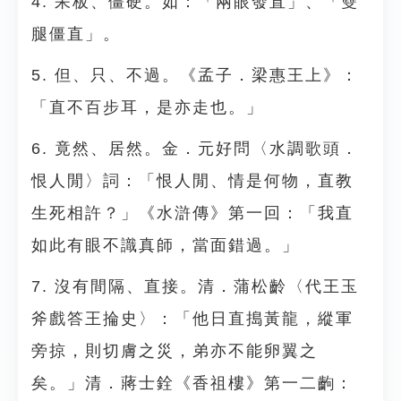
4. 呆板、僵硬。如：「兩眼發直」、「雙
腿僵直」。
5. 但、只、不過。《孟子．梁惠王上》：
「直不百步耳，是亦走也。」
6. 竟然、居然。金．元好問〈水調歌頭．
恨人閒〉詞：「恨人閒、情是何物，直教
生死相許？」《水滸傳》第一回：「我直
如此有眼不識真師，當面錯過。」
7. 沒有間隔、直接。清．蒲松齡〈代王玉
斧戲答王掄史〉：「他日直搗黃龍，縱軍
旁掠，則切膚之災，弟亦不能卵翼之
矣。」清．蔣士銓《香祖樓》第一二齣：