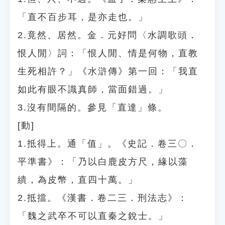
「直不百步耳，是亦走也。」
2.竟然、居然。金．元好問〈水調歌頭．
恨人閒〉詞：「恨人閒、情是何物，直教
生死相許？」《水滸傳》第一回：「我直
如此有眼不識真師，當面錯過。」
3.沒有間隔的。參見「直達」條。
[動]
1.抵得上。通「值」。《史記．卷三〇．
平準書》：「乃以白鹿皮方尺，緣以藻
繢，為皮幣，直四十萬。」
2.抵擋。《漢書．卷二三．刑法志》：
「魏之武卒不可以直秦之銳士。」