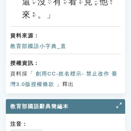
還
沒
有
看
見
他
ㄐㄧㄢˋ
ㄏㄞˊ
ㄇㄟˊ
ㄧㄡˇ
ㄎㄢˋ
ㄊㄚ
來
。」
ㄌㄞˊ
資料來源：
教育部國語小字典_直
授權資訊：
資料採「
創用CC-姓名標示- 禁止改作 臺
灣3.0版授權條款
」釋出
教育部國語辭典簡編本
注音：