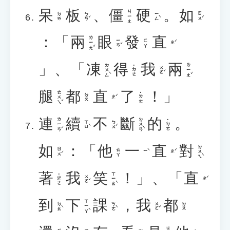
呆
板
、
僵
硬
。
如
ㄐㄧㄤ
ㄅㄢˇ
ㄧㄥˋ
ㄖㄨˊ
ㄉㄞ
：「
兩
眼
發
直
ㄌㄧㄤˇ
ㄧㄢˇ
ㄈㄚ
ㄓˊ
」、「
凍
得
我
兩
ㄉㄨㄥˋ
ㄌㄧㄤˇ
˙ㄉㄜ
ㄨㄛˇ
腿
都
直
了
！」
ㄊㄨㄟˇ
˙ㄌㄜ
ㄉㄡ
ㄓˊ
連
續
不
斷
的
。
ㄌㄧㄢˊ
ㄉㄨㄢˋ
˙ㄉㄜ
ㄒㄩˋ
ㄅㄨˊ
如
：「
他
一
直
對
ㄉㄨㄟˋ
ㄖㄨˊ
ㄊㄚ
ㄧˋ
ㄓˊ
著
我
笑
！」、「
直
ㄒㄧㄠˋ
˙ㄓㄜ
ㄨㄛˇ
ㄓˊ
到
下
課
，
我
都
ㄒㄧㄚˋ
ㄉㄠˋ
ㄎㄜˋ
ㄨㄛˇ
ㄉㄡ