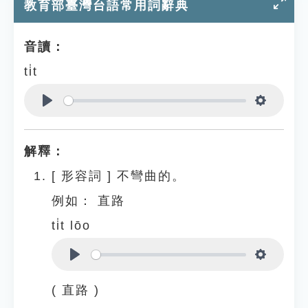
教育部臺灣台語常用詞辭典
音讀：
ti̍t
Play
Settings
解釋：
[
形容詞
]
不彎曲的。
例如：
直路
ti̍t lōo
Play
Settings
( 直路 )