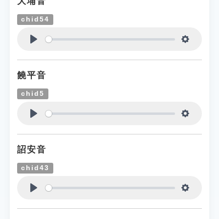
大埔音
chid54
Play
Settings
饒平音
chid5
Play
Settings
詔安音
chid43
Play
Settings