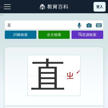
跳
登入
:::
到
主
:::
要
內
語
圖
開
容
注音索引圖示
筆畫索引圖示
部首索引表圖示
言
片
啟
詞條檢索
全文檢索
音讀檢索
搜
搜
鍵
尋
尋
盤
圖
圖
圖
示
示
示
直
ˊ
ㄓ
網站導覽
生字詞彙表
成語故事