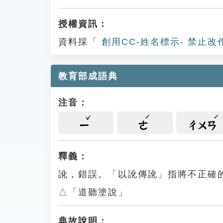
授權資訊：
資料採「
創用CC-姓名標示- 禁止改
教育部成語典
注音：
ㄧ
ㄜ
ㄔㄨㄢ
釋義：
訛，錯誤。「以訛傳訛」指將不正確
△「道聽塗說」
典故說明：