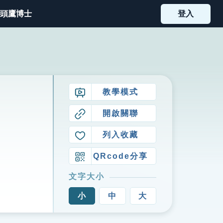
頭鷹博士
登入
教學模式
開啟關聯
列入收藏
QRcode分享
文字大小
小
中
大