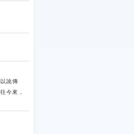
「以訛傳
古往今來，