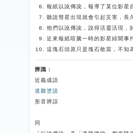
報紙以訛傳訛，報導了某位影星
聽說彗星出現就會引起災害，長
他們以訛傳訛，說得活靈活現，
近來報紙喧騰一時的影星緋聞事
這塊石頭原只是塊石敢當，不知
辨識：
近義成語
道聽塗說
形音辨誤
同