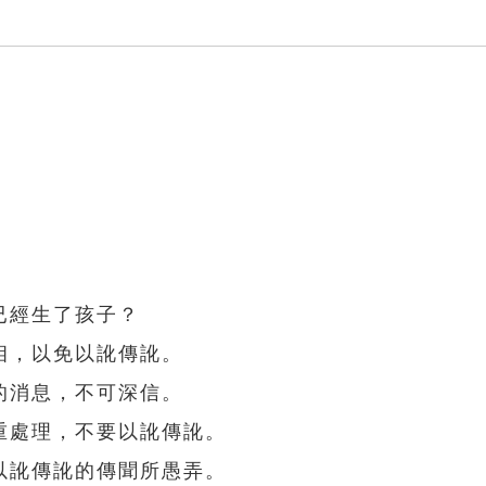
已經生了孩子？
相，以免以訛傳訛。
的消息，不可深信。
重處理，不要以訛傳訛。
以訛傳訛的傳聞所愚弄。