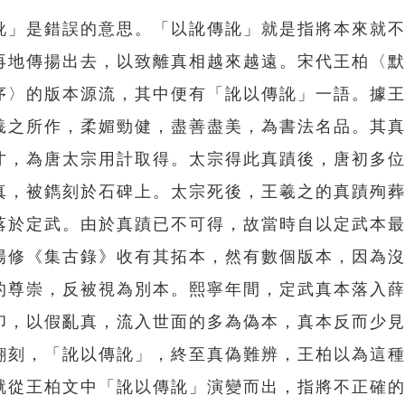
訛」是錯誤的意思。「以訛傳訛」就是指將本來就
再地傳揚出去，以致離真相越來越遠。宋代王柏〈
序〉的版本源流，其中便有「訛以傳訛」一語。據
羲之所作，柔媚勁健，盡善盡美，為書法名品。其
才，為唐太宗用計取得。太宗得此真蹟後，唐初多
真，被鐫刻於石碑上。太宗死後，王羲之的真蹟殉
落於定武。由於真蹟已不可得，故當時自以定武本
陽修《集古錄》收有其拓本，然有數個版本，因為
的尊崇，反被視為別本。熙寧年間，定武真本落入
印，以假亂真，流入世面的多為偽本，真本反而少
翻刻，「訛以傳訛」，終至真偽難辨，王柏以為這
就從王柏文中「訛以傳訛」演變而出，指將不正確