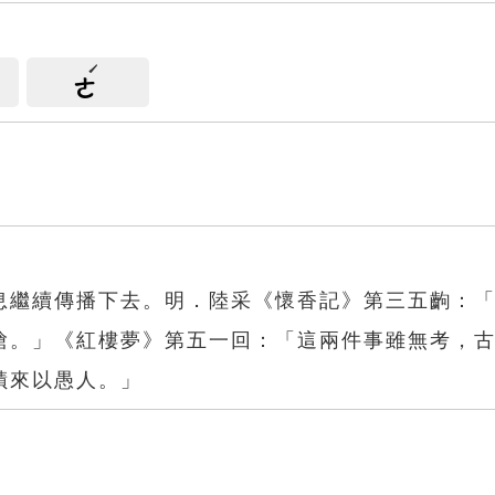
ㄜ
息繼續傳播下去。明．陸采《懷香記》第三五齣：
愴。」《紅樓夢》第五一回：「這兩件事雖無考，
蹟來以愚人。」
訛