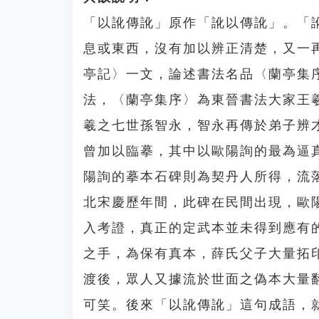
「以訛傳訛」原作「訛以傳訛」。「
息或東西，沒有加以辨正清楚，又一
亭記〉一文，論述書法名品〈蘭亭集
法，〈蘭亭集序〉為東晉書法大家王
羲之七世孫智永，智永再傳於弟子辨
曾加以臨摹，其中以歐陽詢的最為逼
陽詢的摹本石碑則為契丹人所得，流
北宋慶歷年間，此碑在民間出現，歐
入考證，真正的定武本並未得到應有
之手，為保有真本，薛氏父子大量拓
渡後，眾人又據流於世面之偽本大量
可笑。後來「以訛傳訛」這句成語，