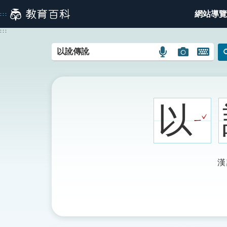
跳
網站導覽
:::
到
主
:::
要
內
語
圖
開
容
言
片
啟
搜
搜
鍵
尋
尋
盤
圖
圖
圖
以
示
示
示
ˇ
ㄧ
漢