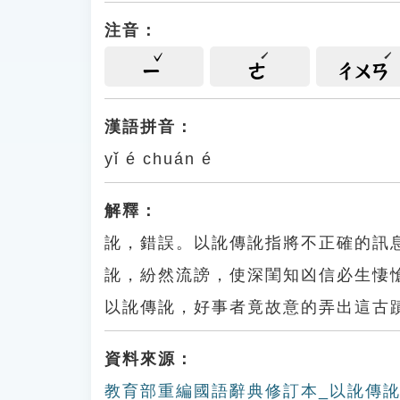
注音：
ㄧ
ㄜ
ㄔㄨㄢ
漢語拼音：
yǐ é chuán é
解釋：
訛，錯誤。以訛傳訛指將不正確的訊
訛，紛然流謗，使深閨知凶信必生悽
以訛傳訛，好事者竟故意的弄出這古
資料來源：
教育部重編國語辭典修訂本_以訛傳