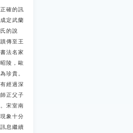
不正確的訊
默成定武蘭
王氏的說
真蹟傳至王
位書法名家
葬昭陵，歐
最為珍貴。
沒有經過深
薛師正父子
見。宋室南
種現象十分
的訊息繼續