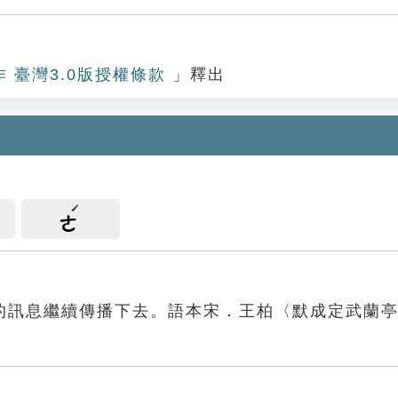
作 臺灣3.0版授權條款
」釋出
ㄜ
的訊息繼續傳播下去。語本宋．王柏〈默成定武蘭