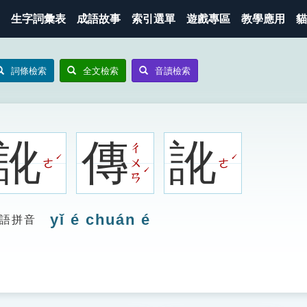
生字詞彙表
成語故事
索引選單
遊戲專區
教學應用
貓
詞條檢索
全文檢索
音讀檢索
訛
傳
訛
ㄔ
ˊ
ˊ
ㄜ
ㄨ
ㄜ
ˊ
ㄢ
yǐ é chuán é
語拼音