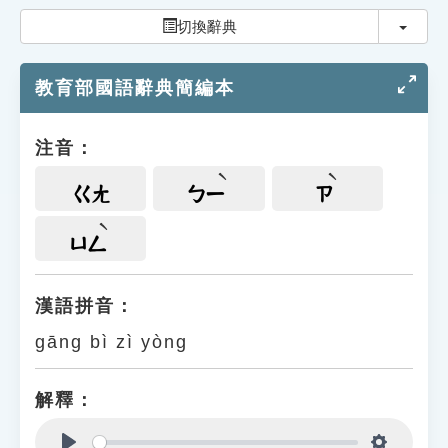
索引選單
切換
切換辭典
知識索引
教育部國語辭典簡編本
單字索引
生命大百科索引
注音：
遊戲專區
ㄍㄤ
ㄅㄧ
ㄗ
教學應用
ㄩㄥ
貓頭鷹博士
漢語拼音：
gāng bì zì yòng
解釋：