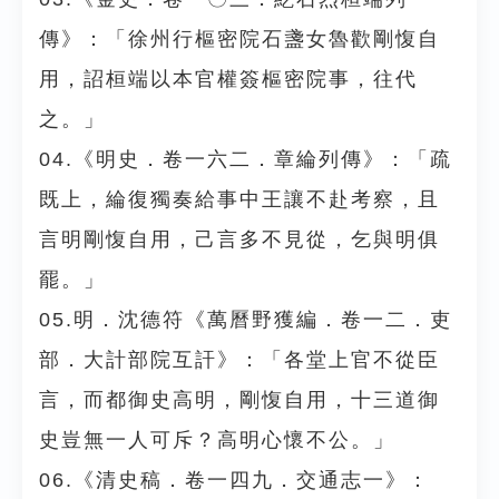
傳》：「徐州行樞密院石盞女魯歡剛愎自
用，詔桓端以本官權簽樞密院事，往代
之。」
04.《明史．卷一六二．章綸列傳》：「疏
既上，綸復獨奏給事中王讓不赴考察，且
言明剛愎自用，己言多不見從，乞與明俱
罷。」
05.明．沈德符《萬曆野獲編．卷一二．吏
部．大計部院互訐》：「各堂上官不從臣
言，而都御史高明，剛愎自用，十三道御
史豈無一人可斥？高明心懷不公。」
06.《清史稿．卷一四九．交通志一》：