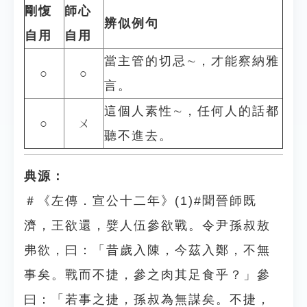
剛愎
師心
辨似例句
自用
自用
當主管的切忌∼，才能察納雅
○
○
言。
這個人素性∼，任何人的話都
○
ㄨ
聽不進去。
典源：
＃《左傳．宣公十二年》(1)#聞晉師既
濟，王欲還，嬖人伍參欲戰。令尹孫叔敖
弗欲，曰：「昔歲入陳，今茲入鄭，不無
事矣。戰而不捷，參之肉其足食乎？」參
曰：「若事之捷，孫叔為無謀矣。不捷，