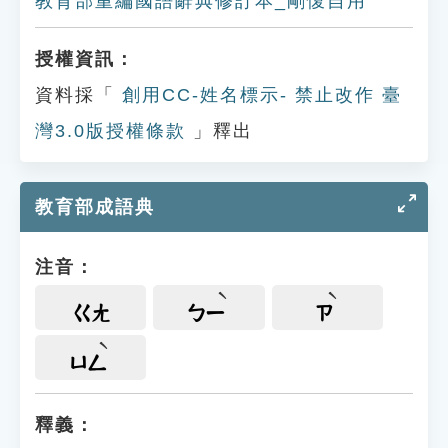
教育部重編國語辭典修訂本_剛愎自用
授權資訊：
資料採「
創用CC-姓名標示- 禁止改作 臺
灣3.0版授權條款
」釋出
教育部成語典
注音：
ㄍㄤ
ㄅㄧ
ㄗ
ㄩㄥ
釋義：