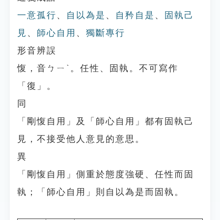
一意孤行
、
自以為是
、
自矜自是
、
固執己
見
、
師心自用
、
獨斷專行
形音辨誤
愎，音ㄅㄧˋ。任性、固執。不可寫作
「復」。
同
「剛愎自用」及「師心自用」都有固執己
見，不接受他人意見的意思。
異
「剛愎自用」側重於態度強硬、任性而固
執；「師心自用」則自以為是而固執。