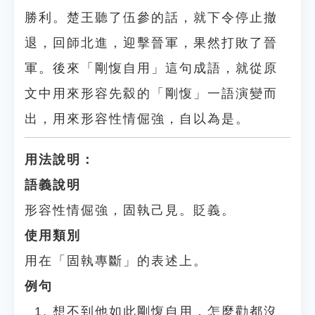
勝利。楚王聽了伍參的話，就下令停止撤
退，回師北進，迎擊晉軍，果然打敗了晉
軍。後來「剛愎自用」這句成語，就從原
文中用來形容先縠的「剛愎」一語演變而
出，用來形容性情倔強，自以為是。
用法說明：
語義說明
形容性情倔強，固執己見。貶義。
使用類別
用在「固執專斷」的表述上。
例句
想不到他如此剛愎自用，怎麼勸都沒