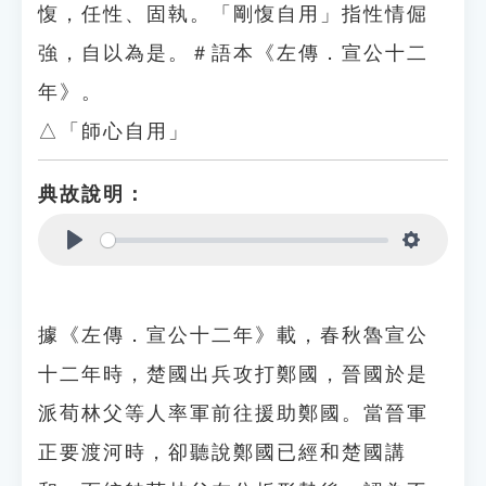
愎，任性、固執。「剛愎自用」指性情倔
強，自以為是。＃語本《左傳．宣公十二
年》。
△「師心自用」
典故說明：
Play
Settings
據《左傳．宣公十二年》載，春秋魯宣公
十二年時，楚國出兵攻打鄭國，晉國於是
派荀林父等人率軍前往援助鄭國。當晉軍
正要渡河時，卻聽說鄭國已經和楚國講