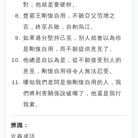
對，他就是要硬幹。
楚霸王剛愎自用，不聽亞父范增之
言，終至兵敗，自刎烏江。
如果過分堅持己見，別人就會以為你
是剛愎自用，而不願提供意見了。
他總是自以為是，從不願接受別人的
意見，剛愎自用得令人無法忍受。
哪知我們老闆是個剛愎自用的人，我
們將利害關係說破嘴了，他還是我行
我素。
辨識：
近義成語