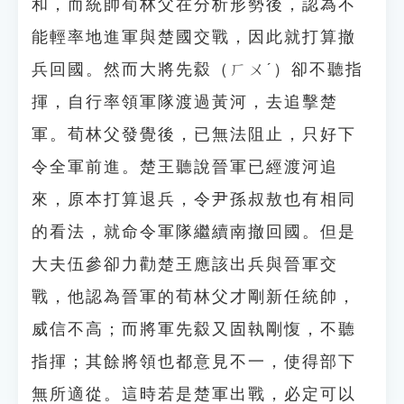
和，而統帥荀林父在分析形勢後，認為不
能輕率地進軍與楚國交戰，因此就打算撤
兵回國。然而大將先縠（ㄏㄨˊ）卻不聽指
揮，自行率領軍隊渡過黃河，去追擊楚
軍。荀林父發覺後，已無法阻止，只好下
令全軍前進。楚王聽說晉軍已經渡河追
來，原本打算退兵，令尹孫叔敖也有相同
的看法，就命令軍隊繼續南撤回國。但是
大夫伍參卻力勸楚王應該出兵與晉軍交
戰，他認為晉軍的荀林父才剛新任統帥，
威信不高；而將軍先縠又固執剛愎，不聽
指揮；其餘將領也都意見不一，使得部下
無所適從。這時若是楚軍出戰，必定可以