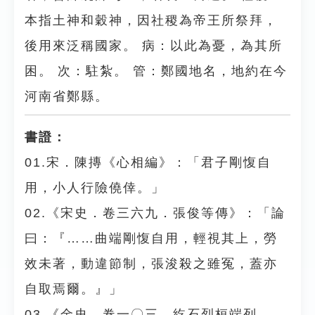
本指土神和穀神，因社稷為帝王所祭拜，
後用來泛稱國家。 病：以此為憂，為其所
困。 次：駐紮。 管：鄭國地名，地約在今
河南省鄭縣。
書證：
01.宋．陳摶《心相編》：「君子剛愎自
用，小人行險僥倖。」
02.《宋史．卷三六九．張俊等傳》：「論
曰：『……曲端剛愎自用，輕視其上，勞
效未著，動違節制，張浚殺之雖冤，蓋亦
自取焉爾。』」
03.《金史．卷一〇三．紇石烈桓端列