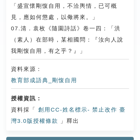
「盛宣懷剛愎自用，不洽輿情，已可概
見，應如何懲處，以儆將來。」
07.清．袁枚《隨園詩話》卷一四：「洪
（素人）在部時，某相國問：『汝向人說
我剛愎自用，有之乎？』」
資料來源：
教育部成語典_剛愎自用
授權資訊：
資料採「
創用CC-姓名標示- 禁止改作 臺
灣3.0版授權條款
」釋出