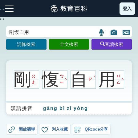
跳
登入
:::
到
主
:::
要
內
語
圖
開
容
注音索引圖示
筆畫索引圖示
部首索引表圖示
言
片
啟
詞條檢索
全文檢索
音讀檢索
搜
搜
鍵
尋
尋
盤
圖
圖
圖
示
示
示
剛
愎
自
用
ㄍ
ㄅ
ㄩ
ˋ
ㄗ
ˋ
ˋ
ㄤ
ㄧ
ㄥ
網站導覽
漢語拼音
gāng bì zì yòng
生字詞彙表
成語故事
開啟關聯
列入收藏
QRcode分享