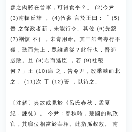
參之肉將在晉軍，可得食乎？」 (2)令尹
(3)南轅反旆 ， (4)伍參 言於王曰：「 (5)
晉 之從政者新，未能行令。其佐 (6)先縠
(7)剛愎 不仁，未肯用命。其三帥者專行不
獲，聽而無上，眾誰適從？此行也，晉師
必敗。且 (8)君而逃臣 ，若 (9)社稷
何？」王 (10)病 之，告令尹，改乘轅而北
之， (11)次 于 (12)管 ，以待之。
〔注解〕典故或見於《呂氏春秋．孟夏
紀．誣徒》。 令尹：春秋時，楚國的執政
官，其職位相當於宰相。此指孫叔敖。 南