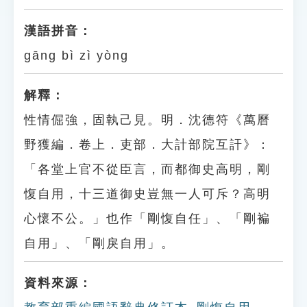
漢語拼音：
gāng bì zì yòng
解釋：
性情倔強，固執己見。明．沈德符《萬曆
野獲編．卷上．吏部．大計部院互訐》：
「各堂上官不從臣言，而都御史高明，剛
愎自用，十三道御史豈無一人可斥？高明
心懷不公。」也作「剛愎自任」、「剛褊
自用」、「剛戾自用」。
資料來源：