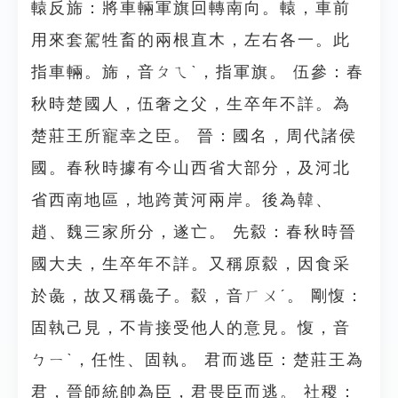
轅反旆：將車輛軍旗回轉南向。轅，車前
用來套駕牲畜的兩根直木，左右各一。此
指車輛。旆，音ㄆㄟˋ，指軍旗。 伍參：春
秋時楚國人，伍奢之父，生卒年不詳。為
楚莊王所寵幸之臣。 晉：國名，周代諸侯
國。春秋時據有今山西省大部分，及河北
省西南地區，地跨黃河兩岸。後為韓、
趙、魏三家所分，遂亡。 先縠：春秋時晉
國大夫，生卒年不詳。又稱原縠，因食采
於彘，故又稱彘子。縠，音ㄏㄨˊ。 剛愎：
固執己見，不肯接受他人的意見。愎，音
ㄅㄧˋ，任性、固執。 君而逃臣：楚莊王為
君，晉師統帥為臣，君畏臣而逃。 社稷：