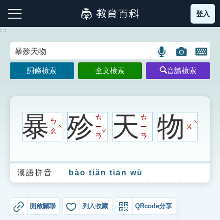
跳
登入
:::
到
主
:::
要
內
語
圖
開
容
注音索引圖示
筆畫索引圖示
部首索引表圖示
言
片
啟
詞條檢索
全文檢索
音讀檢索
搜
搜
鍵
尋
尋
盤
圖
圖
圖
示
示
示
暴
殄
天
物
ㄊ
ㄊ
ㄅ
ˋ
ㄧ
ㄧ
ㄨ
ˋ
ˇ
ㄠ
ㄢ
ㄢ
網站導覽
漢語拼音
bào tiǎn tiān wù
生字詞彙表
成語故事
開啟關聯
列入收藏
QRcode分享