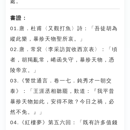
處。
書證：
01.唐．杜甫〈又觀打魚〉詩：「吾徒胡為
縱此樂，暴殄天物聖所哀。」
02.唐．常袞〈李采訪賀收西京表〉：「頃
者，胡羯亂常，崤函失守，暴殄天物，憑
陵帝京。」
03.《警世通言．卷一七．鈍秀才一朝交
泰》：「王涯丞相聽罷，歎道：『我平昔
暴殄天物如此，安得不敗？今日之禍，必
然不免。』」
04.《紅樓夢》第五六回：「既有許多值錢