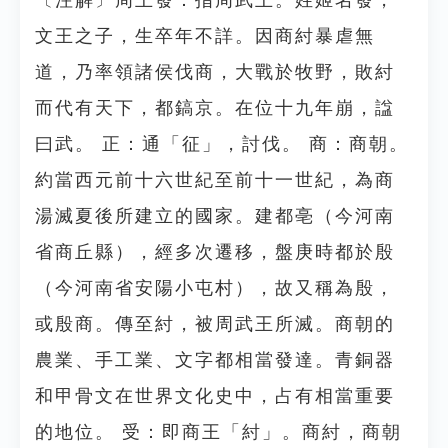
〔注解〕周王發：指周武王。姓姬名發，
文王之子，生卒年不詳。因商紂暴虐無
道，乃率領諸侯伐商，大戰於牧野，敗紂
而代有天下，都鎬京。在位十九年崩，諡
曰武。 正：通「征」，討伐。 商：商朝。
約當西元前十六世紀至前十一世紀，為商
湯滅夏後所建立的國家。建都亳（今河南
省商丘縣），經多次遷移，盤庚時都於殷
（今河南省安陽小屯村），故又稱為殷，
或殷商。傳至紂，被周武王所滅。商朝的
農業、手工業、文字都相當發達。青銅器
和甲骨文在世界文化史中，占有相當重要
的地位。 受：即商王「紂」。商紂，商朝