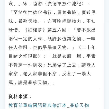
哀。」宋．陸游〈廣德軍放生池記〉：
「至於後世德化弗行，厲禁弗施，廣殺厚
味，暴殄天物。」亦可喻糟蹋物力，不知
珍惜。《紅樓夢》第五六回：「若不派出
兩個一定的人來，既許多值錢之物，一味
任人作踐，也似乎暴殄天物。」《二十年
目睹之怪現狀》：「就是衣服一層，平素
不肯穿一件綢衣；兄弟做了上去，請老人
家穿，老人家非但不穿，反惹了一場大
罵，說是暴殄天物。」
資料來源：
教育部重編國語辭典修訂本_暴殄天物