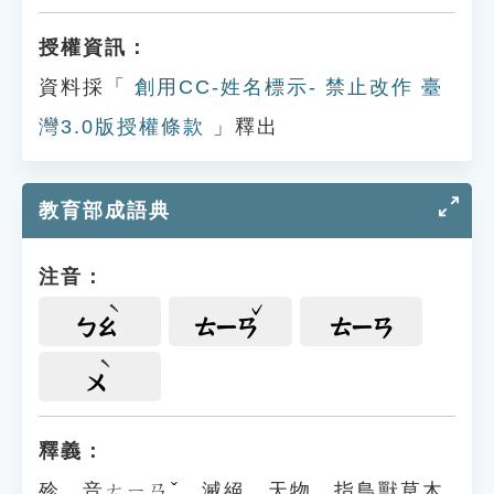
授權資訊：
資料採「
創用CC-姓名標示- 禁止改作 臺
灣3.0版授權條款
」釋出
教育部成語典
注音：
ㄅㄠ
ㄊㄧㄢ
ㄊㄧㄢ
ㄨ
釋義：
殄，音ㄊㄧㄢˇ，滅絕。天物，指鳥獸草木