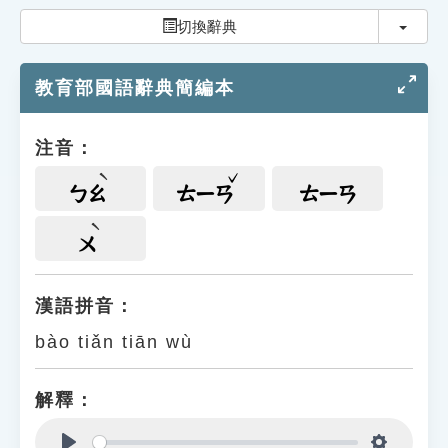
索引選單
切換
切換辭典
知識索引
教育部國語辭典簡編本
單字索引
生命大百科索引
注音：
遊戲專區
ㄅㄠ
ㄊㄧㄢ
ㄊㄧㄢ
教學應用
ㄨ
貓頭鷹博士
漢語拼音：
bào tiǎn tiān wù
解釋：