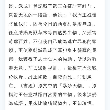
經．武成》篇記載了武王在征討商紂前，
祭告天地的一段話，他說：「我周王姬發
將征伐商，因為今日的商君紂暴虐無道，
任意蹧蹋鳥獸草木等自然界生物，又殘害
苛虐百姓。不但使自己成為逃亡罪犯的頭
領，更使商朝城邑成了罪犯集中躲藏的巢
窟。我獲得了志士仁人的協助，所以敢敬
奉天意，前去遏制禍亂。」最後商周決戰
於牧野，紂王慘敗，自焚而死，商朝滅
亡。《書經》原文中的「暴殄天物」，原
指紂王任意糟蹋自然界的生物，後來演變
為成語，用來比喻糟蹋物力，不知珍惜。