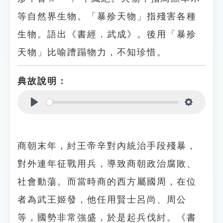
等自然界生物。「暴殄天物」指殘害各種
生物。語出《書經．武成》。後用「暴殄
天物」比喻蹧蹋物力，不知珍惜。
典故說明：
Play
Settings
商朝末年，紂王帝辛對內統治手段殘暴，
對外連年征戰用兵，導致商朝政治腐敗、
社會動蕩。而當時商的西方屬國周，在位
者為武王姬發，他任用賢士呂尚、周公
等，國勢非常強盛，於是起兵伐紂。《書