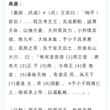
典源：
《書經．武成》#（武）王若曰：「嗚乎！
群后！……我文考文王，克成厥勳，誕膺
天命，以撫方夏。大邦畏其力，小邦懷其
德。惟九年，大統未集，予小子其承厥
志，底商之罪，告于皇天后土，所過名山
大川， 曰：『惟有道曾孫 (1)周王發 ，將
有大 (2)正 于 (3)商 。今商王 (4)受 無
道， (5)暴殄天物 ，害虐烝 民，為天下
(7)逋逃 主，萃 (8)淵藪 。 #予小子既獲仁
人，敢祇承上帝，以遏亂略。……』」