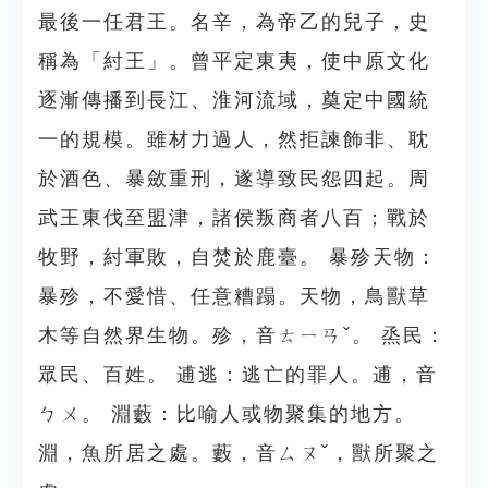
最後一任君王。名辛，為帝乙的兒子，史
稱為「紂王」。曾平定東夷，使中原文化
逐漸傳播到長江、淮河流域，奠定中國統
一的規模。雖材力過人，然拒諫飾非、耽
於酒色、暴斂重刑，遂導致民怨四起。周
武王東伐至盟津，諸侯叛商者八百；戰於
牧野，紂軍敗，自焚於鹿臺。 暴殄天物：
暴殄，不愛惜、任意糟蹋。天物，鳥獸草
木等自然界生物。殄，音ㄊㄧㄢˇ。 烝民：
眾民、百姓。 逋逃：逃亡的罪人。逋，音
ㄅㄨ。 淵藪：比喻人或物聚集的地方。
淵，魚所居之處。藪，音ㄙㄡˇ，獸所聚之