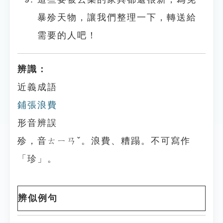
暴殄天物，讓我們整理一下，轉送給
需要的人吧！
辨識：
近義成語
鋪張浪費
形音辨誤
殄，音ㄊㄧㄢˇ。浪費、糟蹋。不可寫作
「珍」。
辨似例句