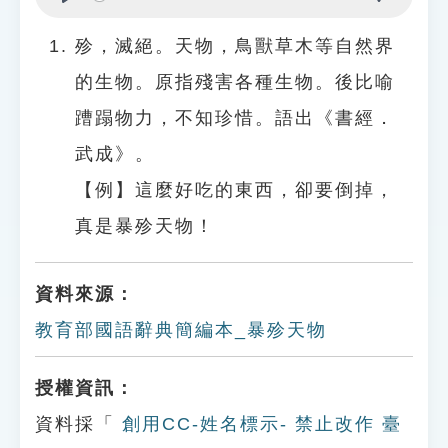
Play
Settings
殄，滅絕。天物，鳥獸草木等自然界
的生物。原指殘害各種生物。後比喻
蹧蹋物力，不知珍惜。語出《書經．
武成》。
【例】這麼好吃的東西，卻要倒掉，
真是暴殄天物！
資料來源：
教育部國語辭典簡編本_暴殄天物
授權資訊：
資料採「
創用CC-姓名標示- 禁止改作 臺