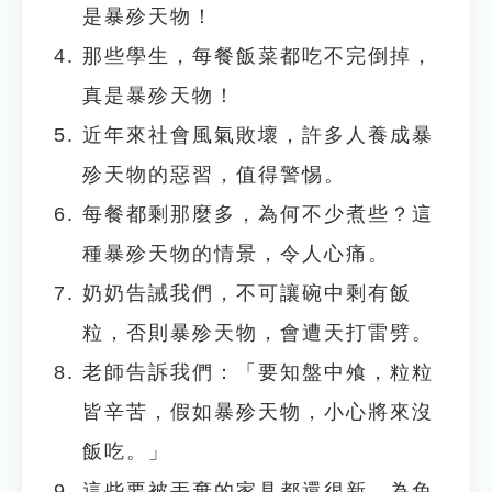
是暴殄天物！
那些學生，每餐飯菜都吃不完倒掉，
真是暴殄天物！
近年來社會風氣敗壞，許多人養成暴
殄天物的惡習，值得警惕。
每餐都剩那麼多，為何不少煮些？這
種暴殄天物的情景，令人心痛。
奶奶告誡我們，不可讓碗中剩有飯
粒，否則暴殄天物，會遭天打雷劈。
老師告訴我們：「要知盤中飧，粒粒
皆辛苦，假如暴殄天物，小心將來沒
飯吃。」
這些要被丟棄的家具都還很新，為免