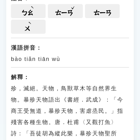
ㄅㄠ
ㄊㄧㄢ
ㄊㄧㄢ
ㄨ
漢語拼音：
bào tiǎn tiān wù
解釋：
殄，滅絕。天物，鳥獸草木等自然界生
物。暴殄天物語出《書經．武成》：「今
商王受無道，暴殄天物，害虐烝民。」指
殘害各種生物。唐．杜甫〈又觀打魚〉
詩：「吾徒胡為縱此樂，暴殄天物聖所