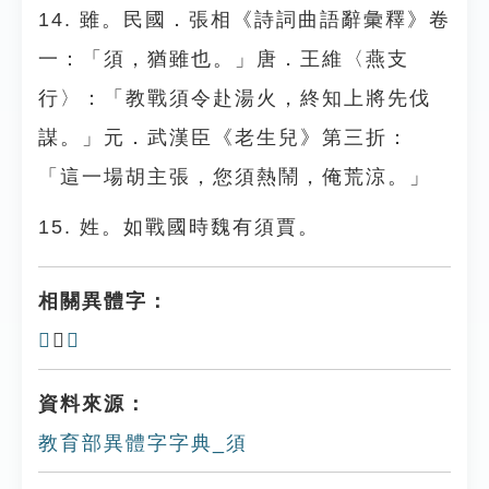
14. 雖。民國．張相《詩詞曲語辭彙釋》卷
一：「須，猶雖也。」唐．王維〈燕支
行〉：「教戰須令赴湯火，終知上將先伐
謀。」元．武漢臣《老生兒》第三折：
「這一場胡主張，您須熱鬧，俺荒涼。」
15. 姓。如戰國時魏有須賈。
相關異體字：
𩓣
、
湏
資料來源：
教育部異體字字典_須