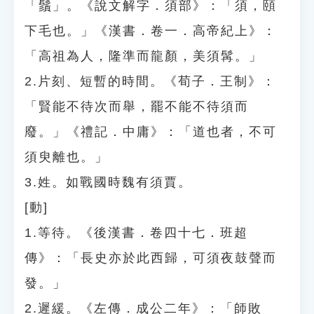
「鬚」。《說文解字．須部》：「須，頤
下毛也。」《漢書．卷一．高帝紀上》：
「高祖為人，隆準而龍顏，美須髯。」
2.片刻、短暫的時間。《荀子．王制》：
「賢能不待次而舉，罷不能不待須而
廢。」《禮記．中庸》：「道也者，不可
須臾離也。」
3.姓。如戰國時魏有須賈。
[動]
1.等待。《後漢書．卷四十七．班超
傳》：「長史亦於此西歸，可須夜鼓聲而
發。」
2.遲緩。《左傳．成公二年》：「師敗