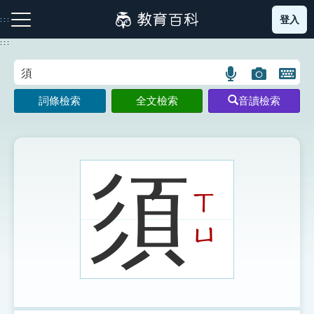
跳
登入
:::
到
主
:::
要
內
語
圖
開
容
注音索引圖示
筆畫索引圖示
部首索引表圖示
言
片
啟
詞條檢索
全文檢索
音讀檢索
搜
搜
鍵
尋
尋
盤
圖
圖
圖
示
示
示
須
ㄒ
網站導覽
ㄩ
生字詞彙表
成語故事