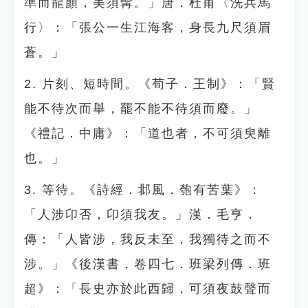
準而龍顏，美須髯。」唐．杜甫〈洗兵馬
行〉：「張公一生江海客，身長九尺須眉
蒼。」
2. 片刻、短時間。《荀子．王制》：「賢
能不待次而舉，罷不能不待須而廢。」
《禮記．中庸》：「道也者，不可須臾離
也。」
3. 等待。《詩經．邶風．匏有苦葉》：
「人涉卬否，卬須我友。」漢．毛亨．
傳：「人皆涉，我反未至，我獨待之而不
涉。」《後漢書．卷四七．班梁列傳．班
超》：「長史亦於此西歸，可須夜鼓聲而