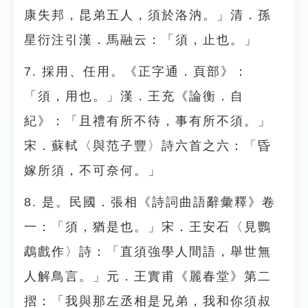
康失邦，昆弟五人，須於洛汭。」清．孫
星衍注引漢．馬融云：「須，止也。」
7. 採用、任用。《正字通．頁部》：
「須，用也。」漢．王充《論衡．自
紀》：「且禮有所不待，事有所不須。」
宋．蘇軾〈與范子豐〉詩六首之六：「昏
嫁所須，不可奈何。」
8. 是。民國．張相《詩詞曲語辭彙釋》卷
一：「須，猶是也。」宋．王安石〈見鸚
鵡戲作〉詩：「直須強學人間語，舉世無
人解鳥言。」元．王實甫《麗春堂》第二
摺：「我與那左丞相是兄弟，我和你須叔