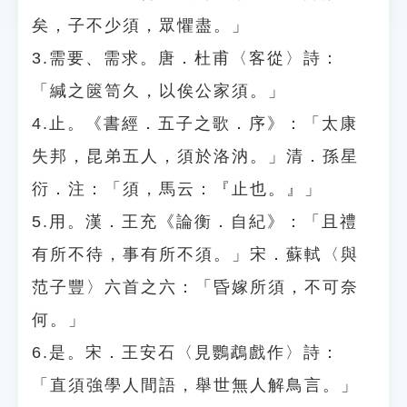
矣，子不少須，眾懼盡。」
3.需要、需求。唐．杜甫〈客從〉詩：
「緘之篋笥久，以俟公家須。」
4.止。《書經．五子之歌．序》：「太康
失邦，昆弟五人，須於洛汭。」清．孫星
衍．注：「須，馬云：『止也。』」
5.用。漢．王充《論衡．自紀》：「且禮
有所不待，事有所不須。」宋．蘇軾〈與
范子豐〉六首之六：「昏嫁所須，不可奈
何。」
6.是。宋．王安石〈見鸚鵡戲作〉詩：
「直須強學人間語，舉世無人解鳥言。」