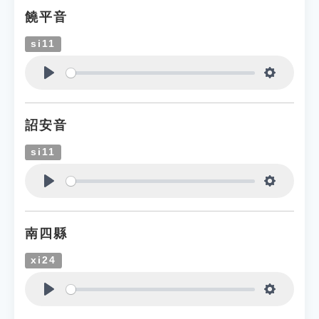
饒平音
si11
Play
Settings
詔安音
si11
Play
Settings
南四縣
xi24
Play
Settings