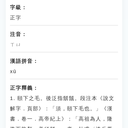
字級：
正字
注音：
ㄒㄩ
漢語拼音：
xū
正字釋義：
1. 頤下之毛。後泛指鬍鬚。段注本《說文
解字．頁部》：「須，頤下毛也。」《漢
書．卷一．高帝紀上》：「高祖為人，隆