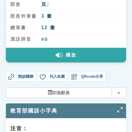
索引選單
部首
頁
ㄧㄝˋ
知識索引
部首外筆畫
3
畫
單字索引
總筆畫
12
畫
生命大百科索引
漢語拼音
xū
播放
遊戲專區
教學應用
開啟關聯
列入收藏
QRcode分享
貓頭鷹博士
切換
切換辭典
教育部國語小字典
注音：