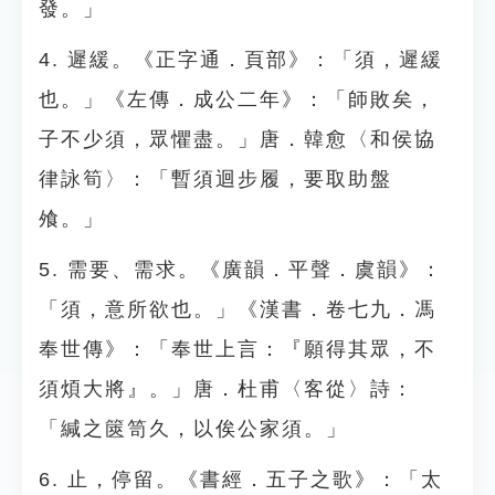
發。」
4. 遲緩。《正字通．頁部》：「須，遲緩
也。」《左傳．成公二年》：「師敗矣，
子不少須，眾懼盡。」唐．韓愈〈和侯協
律詠筍〉：「暫須迴步履，要取助盤
飧。」
5. 需要、需求。《廣韻．平聲．虞韻》：
「須，意所欲也。」《漢書．卷七九．馮
奉世傳》：「奉世上言：『願得其眾，不
須煩大將』。」唐．杜甫〈客從〉詩：
「緘之篋笥久，以俟公家須。」
6. 止，停留。《書經．五子之歌》：「太