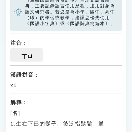
《重編國語辭典修訂本》為歷史語言辭
典，主要記錄語言使用歷程，適用對象為
語文研究者。若您是為小學、國中、高中
（職）的學習或教學，建議您優先使用
《國語小字典》或《國語辭典簡編本》。
注音：
ㄒㄩ
漢語拼音：
xū
解釋：
[名]
1.生在下巴的鬍子。後泛指鬍鬚。通