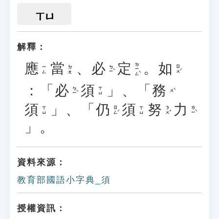
ㄒㄩ
解釋：
應
當
、
必
定
。
如
ㄉㄧㄥˋ
ㄅㄧˋ
ㄖㄨˊ
ㄧㄥ
ㄉㄤ
：「
必
須
」、「
務
ㄅㄧˋ
ㄒㄩ
ㄨˋ
須
」、「
仍
須
努
力
ㄖㄥˊ
ㄋㄨˇ
ㄌㄧˋ
ㄒㄩ
ㄒㄩ
」。
資料來源：
教育部國語小字典_須
授權資訊：