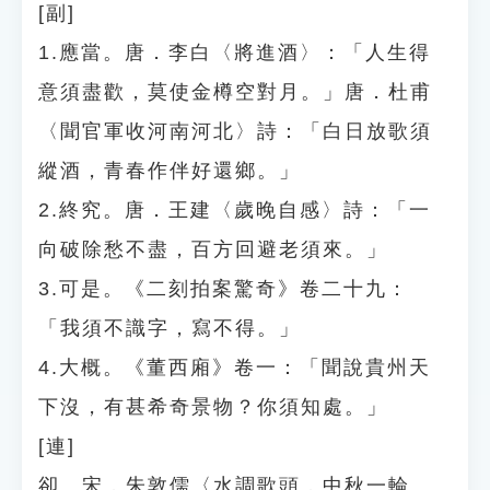
[副]
1.應當。唐．李白〈將進酒〉：「人生得
意須盡歡，莫使金樽空對月。」唐．杜甫
〈聞官軍收河南河北〉詩：「白日放歌須
縱酒，青春作伴好還鄉。」
2.終究。唐．王建〈歲晚自感〉詩：「一
向破除愁不盡，百方回避老須來。」
3.可是。《二刻拍案驚奇》卷二十九：
「我須不識字，寫不得。」
4.大概。《董西廂》卷一：「聞說貴州天
下沒，有甚希奇景物？你須知處。」
[連]
卻。宋．朱敦儒〈水調歌頭．中秋一輪