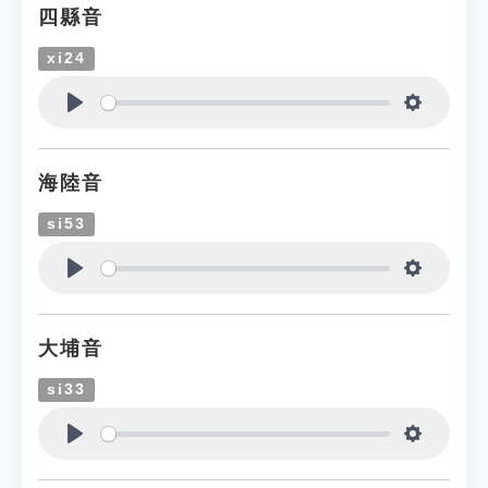
四縣音
xi24
Play
Settings
海陸音
si53
Play
Settings
大埔音
si33
Play
Settings