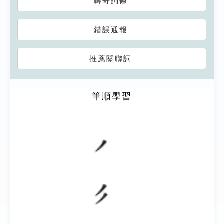
轉寄詞條
錯誤通報
推薦關聯詞
筆順學習