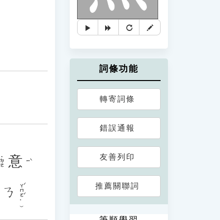
詞條功能
轉寄詞條
錯誤通報
友善列印
意
˙ㄉㄜ
ㄧˋ
推薦關聯詞
ㄚˊㄇㄛˊ。）
ㄋ
筆順學習