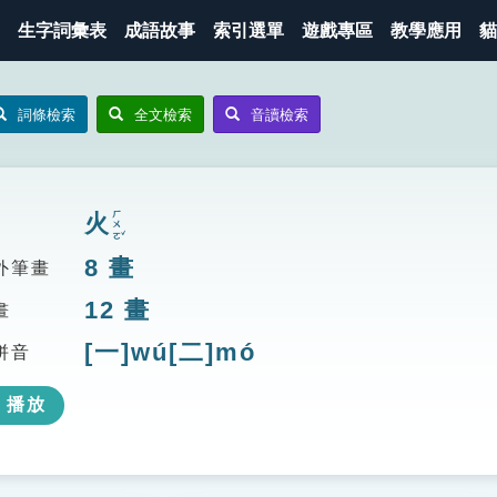
生字詞彙表
成語故事
索引選單
遊戲專區
教學應用
貓
詞條檢索
全文檢索
音讀檢索
ㄏㄨㄛˇ
火
8
畫
外筆畫
12
畫
畫
[一]wú[二]mó
拼音
播放