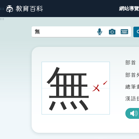
跳
網站導覽
:::
到
主
:::
要
內
語
圖
開
容
言
片
啟
搜
搜
鍵
尋
尋
盤
圖
圖
圖
部首
無
示
示
示
部首
ˊ
ㄨ
總筆
漢語