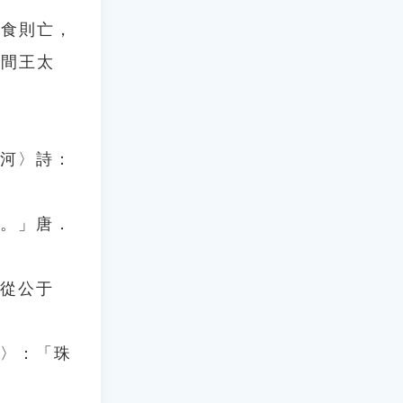
糧食則亡，
河間王太
渡河〉詩：
也。」唐．
，從公于
篇〉：「珠