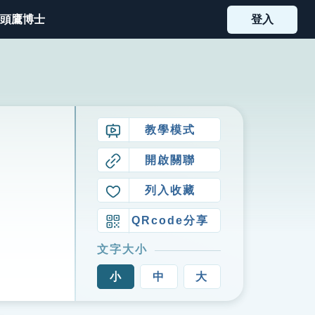
頭鷹博士
登入
教學模式
開啟關聯
列入收藏
QRcode分享
文字大小
小
中
大