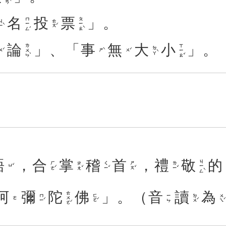
名
投
票
」。
ㄇㄧㄥˊ
ㄆㄧㄠˋ
ㄧˋ
ㄊㄡˊ
論
」、「
事
無
大
小
」。
ㄌㄨㄣˋ
ㄒㄧㄠˇ
ㄉㄚˋ
ㄨˊ
ㄕˋ
ㄨˊ
語
，
合
掌
稽
首
，
禮
敬
的
ㄐㄧㄥˋ
ㄏㄜˊ
ㄓㄤˇ
ㄑㄧˇ
ㄕㄡˇ
ㄌㄧˇ
ㄩˇ
阿
彌
陀
佛
」。（
音
讀
為
ㄊㄨㄛˊ
ㄇㄧˊ
ㄈㄛˊ
ㄉㄨˊ
ㄨㄟˊ
ㄧㄣ
ㄜ