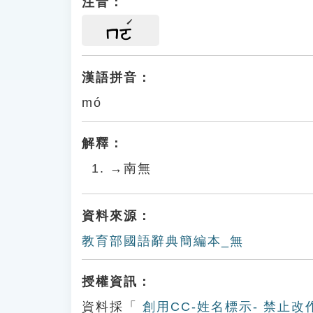
注音：
ㄇㄛ
漢語拼音：
mó
解釋：
→南無
資料來源：
教育部國語辭典簡編本_無
授權資訊：
資料採「
創用CC-姓名標示- 禁止改