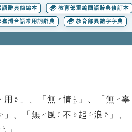
國語辭典簡編本
教育部重編國語辭典修訂本
部臺灣台語常用詞辭典
教育部異體字字典
用
」、「
無
情
」、「
無
辜
ㄑㄧㄥˊ
ㄩㄥˋ
ㄨˊ
ㄨˊ
ㄨˊ
」、「
無
風
不
起
浪
」、
ㄡˇ
ㄅㄨˋ
ㄑㄧˇ
ㄌㄤˋ
ㄈㄥ
ㄨˊ
殿
」。
ㄉㄧㄢˋ