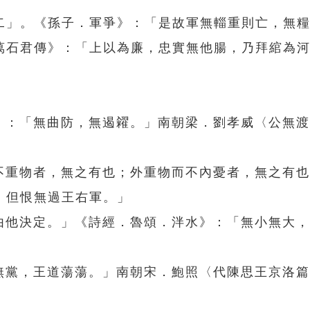
二」。《孫子．軍爭》：「是故軍無輜重則亡，無
萬石君傳》：「上以為廉，忠實無他腸，乃拜綰為
下》：「無曲防，無遏糴。」南朝梁．劉孝威〈公無
而不重物者，無之有也；外重物而不內憂者，無之有
，但恨無過王右軍。」
都由他決定。」《詩經．魯頌．泮水》：「無小無大
偏無黨，王道蕩蕩。」南朝宋．鮑照〈代陳思王京洛