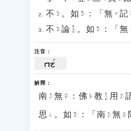
不
。
如
：「
無
記
ㄅㄨˋ
ㄖㄨˊ
ㄐ
ㄨˊ
不
論
。
如
：「
無
ㄌㄨㄣˋ
ㄅㄨˊ
ㄖㄨˊ
注音：
ㄇㄛ
解釋：
南
無
：
佛
教
用
ㄐㄧㄠˋ
ㄋㄚˊ
ㄇㄛˊ
ㄈㄛˊ
ㄩㄥˋ
思
。
如
：「
南
無
ㄖㄨˊ
ㄋㄚˊ
ㄇㄛˊ
˙ㄙ