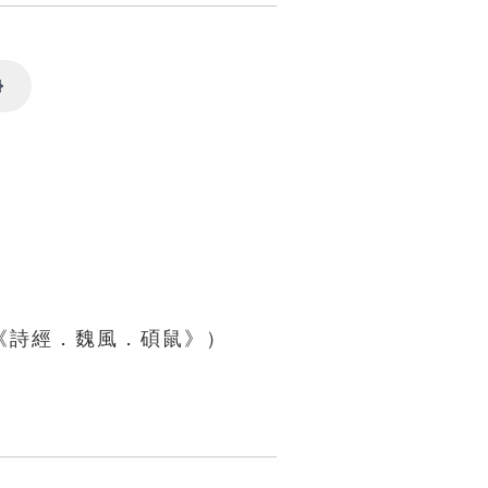
Settings
《詩經．魏風．碩鼠》）