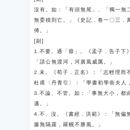
沒有。如：「有頭無尾」、「獨一無
無委積則亡。」《史記．卷一〇三．
傅。」
[副]
1.不要。通「毋」。《孟子．告子
「請公無渡河，河廣風威厲。」
2.未。《荀子．正名》：「志輕理
杜甫〈丹青引〉：「學書初學衛夫人
3.不論、不管。如：「事無大小，
邁。」
4.不、沒。《書經．洪範》：「無
簾無隔露，羅幌不勝風。」