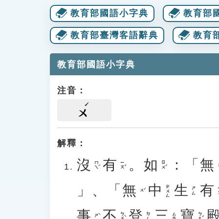
教育部國語小字典
教育部
教育部臺灣客語辭典
教育
教育部國語小字典
注音：
ㄨ
解釋：
沒
有
。
如
：「
無
ㄇㄟˊ
ㄧㄡˇ
ㄖㄨˊ
」、「
無
中
生
有
ㄓㄨㄥ
ㄧ
ㄕㄥ
ㄨˊ
事
不
登
三
寶
ㄅㄨˋ
ㄅㄠˇ
ㄉㄥ
ㄙㄢ
ㄕˋ