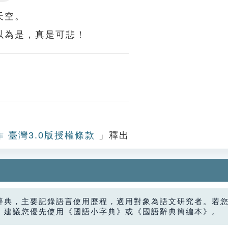
Settings
天空。
以為是，真是可悲！
作 臺灣3.0版授權條款
」釋出
辭典，主要記錄語言使用歷程，適用對象為語文研究者。若
，建議您優先使用《國語小字典》或《國語辭典簡編本》。