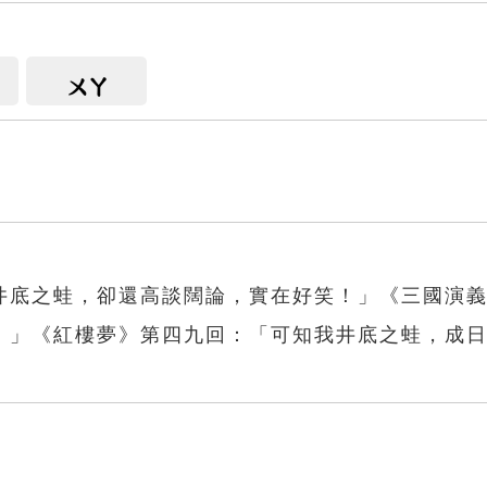
ㄨㄚ
井底之蛙，卻還高談闊論，實在好笑！」《三國演
！」《紅樓夢》第四九回：「可知我井底之蛙，成
蛙