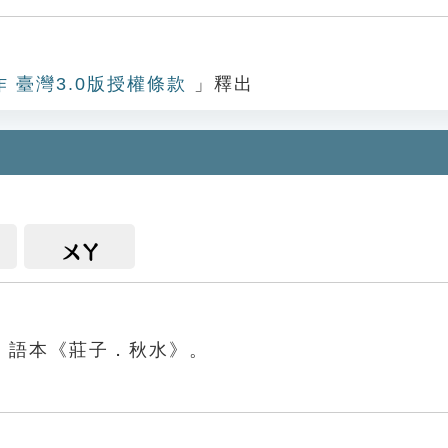
作 臺灣3.0版授權條款
」釋出
ㄨㄚ
。語本《莊子．秋水》。