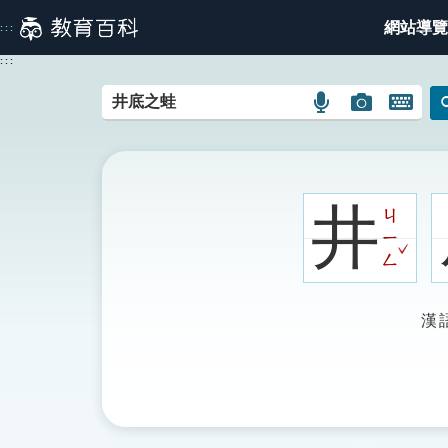
跳
網站導覽
:::
到
主
:::
要
內
語
圖
開
容
言
片
啟
搜
搜
鍵
尋
尋
盤
圖
圖
圖
井
ㄐ
示
示
示
ㄧ
ˇ
ㄥ
漢