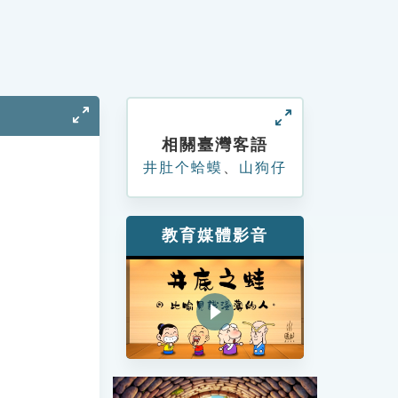
相關臺灣客語
井肚个蛤蟆
、
山狗仔
教育媒體影音