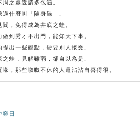
不周之處還請多包涵。
聽過什麼叫「隨身碟」。
見聞，免得成為井底之蛙。
而做到秀才不出門，能知天下事。
的提出一些觀點，硬要別人接受。
底之蛙，見解雖弱，卻自以為是。
置喙，那些呶呶不休的人還沾沾自喜得很。
中窺日