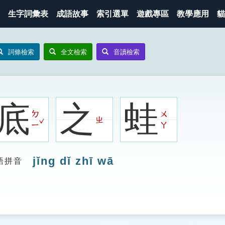
生字詞彙表
成語故事
索引選單
遊戲專區
教學應用
貓
詞條檢索
全文檢索
音讀檢索
底
之
蛙
ㄉ
ㄨ
ㄓ
ˇ
ㄧ
ㄚ
jǐng dǐ zhī wā
語拼音