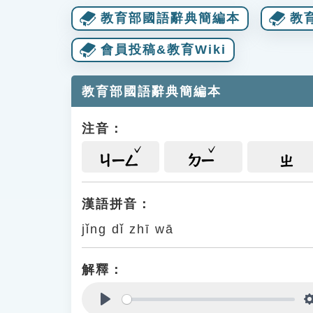
教育部國語辭典簡編本
教
會員投稿&教育Wiki
教育部國語辭典簡編本
注音：
ㄐㄧㄥ
ㄉㄧ
ㄓ
漢語拼音：
jǐng dǐ zhī wā
解釋：