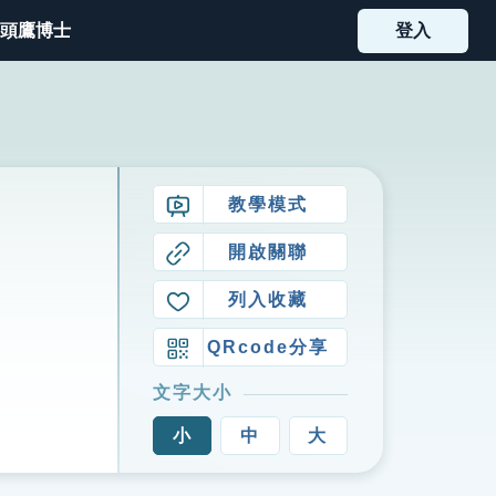
頭鷹博士
登入
教學模式
開啟關聯
列入收藏
QRcode分享
文字大小
小
中
大