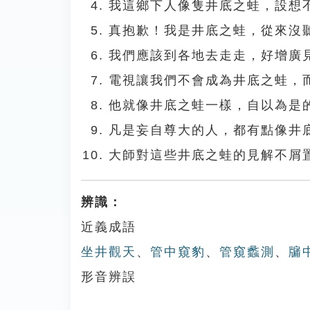
我這鄉下人像隻井底之蛙，設想
真抱歉！我是井底之蛙，從來沒
我們應該到各地去走走，好增廣
電視讓我們不會成為井底之蛙，
他就像井底之蛙一樣，自以為是
凡是妄自尊大的人，都有點像井
大師對這些井底之蛙的見解不屑
辨識：
近義成語
坐井觀天
、
管中窺豹
、
管窺蠡測
、
牖
形音辨誤