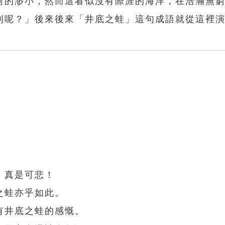
河的渺小，然而這看似沒有際涯的海洋，在浩瀚無
別呢？」後來後來「井底之蛙」這句成語就從這裡
，真是可悲！
之蛙亦乎如此。
有井底之蛙的感慨。