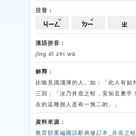
注音：
ㄐㄧㄥ
ㄉㄧ
ㄓ
漢語拼音：
jǐng dǐ zhī wā
解釋：
比喻見識淺薄的人。如：「此人有如
三回：「汝乃井底之蛙，安知玄奧乎
在的這幾個人是有一無二的。」
資料來源：
教育部重編國語辭典修訂本_井底之