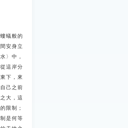
像螻蟻般的
世間安身立
秋水〉中，
法從這岸分
流東下，來
對自己之前
洋之大，這
間的限制；
限制是何等