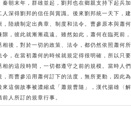
，秦朝末年，群雄並起，劉邦也在鄉親支持下起兵
二人深得劉邦的信任與賞識。後來劉邦統一天下，
獻，陸續制定出典章、制度和法令。曹參原本與蕭
嫌隙，彼此就漸漸疏遠。雖然如此，蕭何在臨死前
丞相後，對於一切的政策、法令，都仍然依照蕭何
法令，在當初蕭何的時候就規定得很明確，所以只
丞相的這段時間，一切都遵守之前的規模。當時人
規，而曹參沿用蕭何訂下的法度，無所更動，因此
後來這個故事被濃縮成「蕭規曹隨」，漢代揚雄〈
循前人所訂的規章行事。