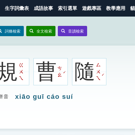
生字詞彙表
成語故事
索引選單
遊戲專區
教學應用
貓
詞條檢索
全文檢索
音讀檢索
規
曹
隨
ㄍ
ㄙ
ㄘ
ㄨ
ㄨ
ˊ
ˊ
ㄠ
ㄟ
ㄟ
xiāo guī cáo suí
拼音