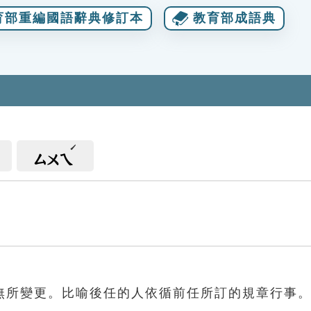
育部重編國語辭典修訂本
教育部成語典
ㄙㄨㄟ
無所變更。比喻後任的人依循前任所訂的規章行事