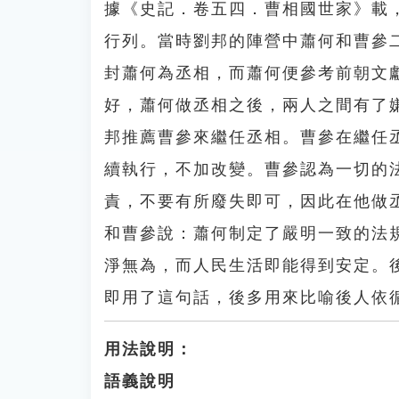
據《史記．卷五四．曹相國世家》載
行列。當時劉邦的陣營中蕭何和曹參
封蕭何為丞相，而蕭何便參考前朝文
好，蕭何做丞相之後，兩人之間有了
邦推薦曹參來繼任丞相。曹參在繼任
續執行，不加改變。曹參認為一切的
責，不要有所廢失即可，因此在他做
和曹參說：蕭何制定了嚴明一致的法
淨無為，而人民生活即能得到安定。
即用了這句話，後多用來比喻後人依
用法說明：
語義說明