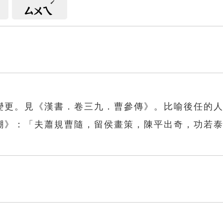
ㄙㄨㄟ
變更。見《漢書．卷三九．曹參傳》。比喻後任的
嘲》：「夫蕭規曹隨，留侯畫策，陳平出奇，功若
隨