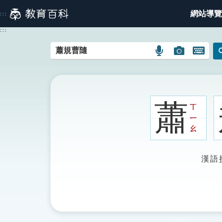
跳
網站導覽
:::
到
主
:::
要
內
語
圖
開
容
言
片
啟
搜
搜
鍵
尋
尋
盤
圖
圖
圖
蕭
ㄒ
示
示
示
ㄧ
ㄠ
漢語