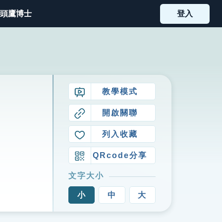
頭鷹博士
登入
教學模式
開啟關聯
列入收藏
QRcode分享
文字大小
小
中
大