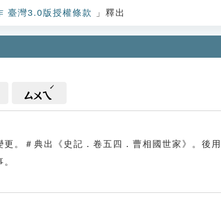
作 臺灣3.0版授權條款
」釋出
ㄙㄨㄟ
變更。＃典出《史記．卷五四．曹相國世家》。後
事。