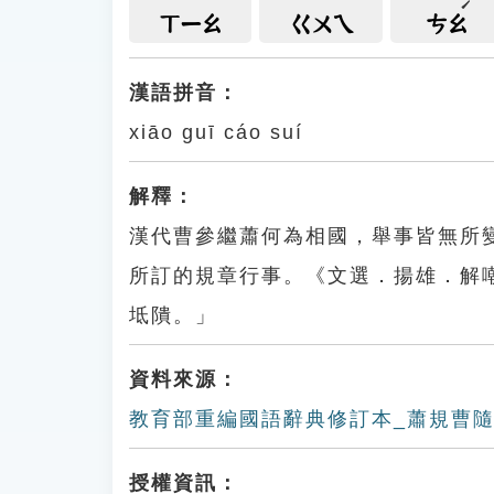
ㄒㄧㄠ
ㄍㄨㄟ
ㄘㄠ
漢語拼音：
xiāo guī cáo suí
解釋：
漢代曹參繼蕭何為相國，舉事皆無所
所訂的規章行事。《文選．揚雄．解
坻隤。」
資料來源：
教育部重編國語辭典修訂本_蕭規曹
授權資訊：