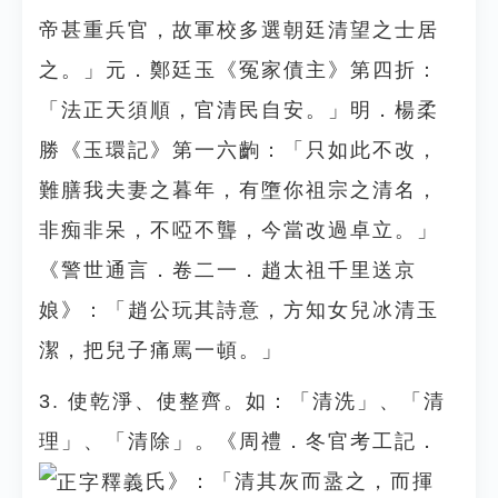
帝甚重兵官，故軍校多選朝廷清望之士居
之。」元．鄭廷玉《冤家債主》第四折：
「法正天須順，官清民自安。」明．楊柔
勝《玉環記》第一六齣：「只如此不改，
難膳我夫妻之暮年，有墮你祖宗之清名，
非痴非呆，不啞不聾，今當改過卓立。」
《警世通言．卷二一．趙太祖千里送京
娘》：「趙公玩其詩意，方知女兒冰清玉
潔，把兒子痛罵一頓。」
3. 使乾淨、使整齊。如：「清洗」、「清
理」、「清除」。《周禮．冬官考工記．
氏》：「清其灰而盝之，而揮