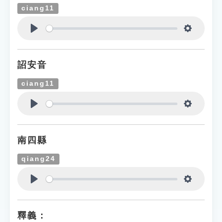
ciang11
Play
Settings
詔安音
ciang11
Play
Settings
南四縣
qiang24
Play
Settings
釋義：