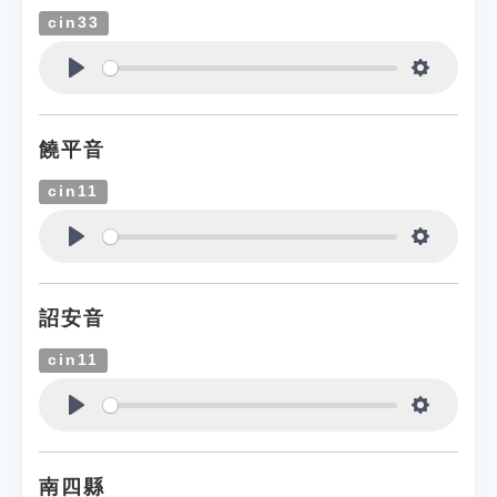
cin33
Play
Settings
饒平音
cin11
Play
Settings
詔安音
cin11
Play
Settings
南四縣