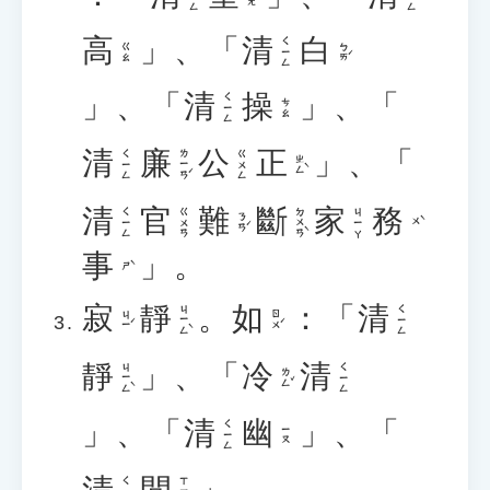
高
」、「
清
白
ㄑㄧㄥ
ㄅㄞˊ
ㄍㄠ
」、「
清
操
」、「
ㄑㄧㄥ
ㄘㄠ
清
廉
公
正
」、「
ㄌㄧㄢˊ
ㄑㄧㄥ
ㄍㄨㄥ
ㄓㄥˋ
清
官
難
斷
家
務
ㄉㄨㄢˋ
ㄑㄧㄥ
ㄍㄨㄢ
ㄐㄧㄚ
ㄋㄢˊ
ㄨˋ
事
」。
ㄕˋ
寂
靜
。
如
：「
清
ㄐㄧㄥˋ
ㄑㄧㄥ
ㄐㄧˊ
ㄖㄨˊ
靜
」、「
冷
清
ㄐㄧㄥˋ
ㄑㄧㄥ
ㄌㄥˇ
」、「
清
幽
」、「
ㄑㄧㄥ
ㄧㄡ