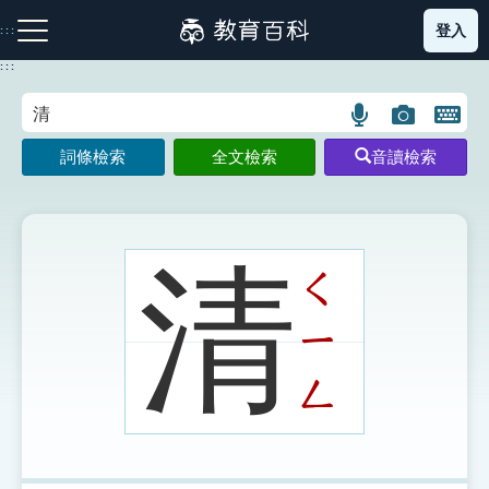
跳
登入
:::
到
主
:::
要
內
語
圖
開
容
注音索引圖示
筆畫索引圖示
部首索引表圖示
言
片
啟
詞條檢索
全文檢索
音讀檢索
搜
搜
鍵
尋
尋
盤
圖
圖
圖
示
示
示
清
ㄑ
ㄧ
網站導覽
ㄥ
生字詞彙表
成語故事