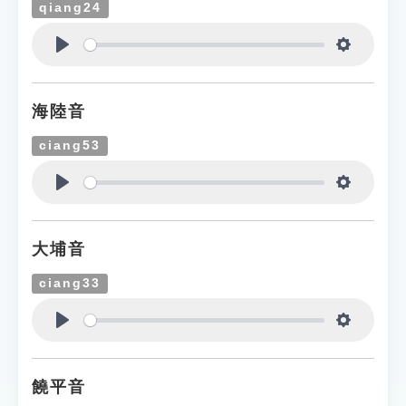
qiang24
Play
Settings
海陸音
ciang53
Play
Settings
大埔音
ciang33
Play
Settings
饒平音