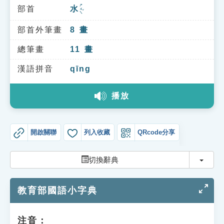
索引選單
ㄕㄨㄟˇ
部首
水
知識索引
部首外筆畫
8
畫
單字索引
總筆畫
11
畫
生命大百科索引
漢語拼音
qīng
遊戲專區
播放
教學應用
開啟關聯
列入收藏
QRcode分享
貓頭鷹博士
切換
切換辭典
教育部國語小字典
注音：