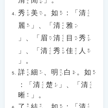
清
閒
」。
ㄒㄧㄢˊ
ㄑㄧㄥ
秀
美
。
如
：「
清
ㄒㄧㄡˋ
ㄑㄧㄥ
ㄇㄟˇ
ㄖㄨˊ
麗
」、「
清
雅
ㄑㄧㄥ
ㄌㄧˋ
ㄧㄚˇ
」、「
眉
清
目
秀
ㄒㄧㄡˋ
ㄑㄧㄥ
ㄇㄟˊ
ㄇㄨˋ
」、「
清
秀
佳
人
ㄒㄧㄡˋ
ㄑㄧㄥ
ㄐㄧㄚ
ㄖㄣˊ
」。
詳
細
、
明
白
。
如
ㄒㄧㄤˊ
ㄇㄧㄥˊ
ㄒㄧˋ
ㄅㄞˊ
ㄖㄨˊ
：「
清
楚
」、「
清
ㄑㄧㄥ
ㄑㄧㄥ
ㄔㄨˇ
晰
」。
ㄒㄧ
了
結
。
如
：「
清
ㄌㄧㄠˇ
ㄐㄧㄝˊ
ㄑㄧㄥ
ㄖㄨˊ