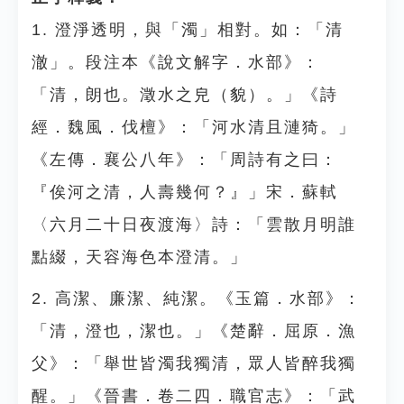
1. 澄淨透明，與「濁」相對。如：「清
澈」。段注本《說文解字．水部》：
「清，朗也。澂水之皃（貌）。」《詩
經．魏風．伐檀》：「河水清且漣猗。」
《左傳．襄公八年》：「周詩有之曰：
『俟河之清，人壽幾何？』」宋．蘇軾
〈六月二十日夜渡海〉詩：「雲散月明誰
點綴，天容海色本澄清。」
2. 高潔、廉潔、純潔。《玉篇．水部》：
「清，澄也，潔也。」《楚辭．屈原．漁
父》：「舉世皆濁我獨清，眾人皆醉我獨
醒。」《晉書．卷二四．職官志》：「武