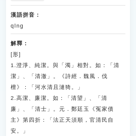
漢語拼音：
qīng
解釋：
[形]
1.澄淨、純潔。與「濁」相對。如：「清
潔」、「清澈」。《詩經．魏風．伐
檀》：「河水清且漣猗。」
2.高潔、廉潔。如：「清望」、「清
廉」、「清士」。元．鄭廷玉《冤家債
主》第四折：「法正天須順，官清民自
安。」