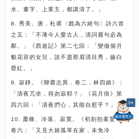
水、畫字、上業主，都講清了。」
8. 秀美。唐．杜甫〈戲為六絕句〉詩六首
之五：「不薄今人愛古人，清詞麗句必為
鄰。」《西遊記》第二七回：「變做個月
貌花容的女兒，說不盡那眉清目秀，齒白
脣紅。」
9. 寂靜。《聊齋志異．卷二．林四娘》：
「清夜兀坐，得勿寂耶？」《花月痕》第
四六回：「清夜捫心，其能自慰乎？」
貓頭鷹博士
10. 蕭條、冷落、寂寞。《初刻拍案驚奇》
卷六：「又見大娘孤單在家，未免冷