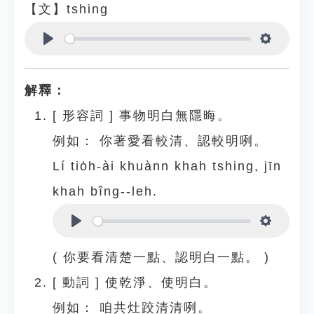
【文】tshing
Play
Settings
解釋：
[
形容詞
]
事物明白無隱晦。
例如：
你著愛看較清、認較明咧。
Lí tio̍h-ài khuànn khah tshing, jīn
khah bîng--leh.
Play
Settings
( 你要看清楚一點、認明白一點。 )
[
動詞
]
使乾淨、使明白。
例如：
咱共灶跤清清咧。