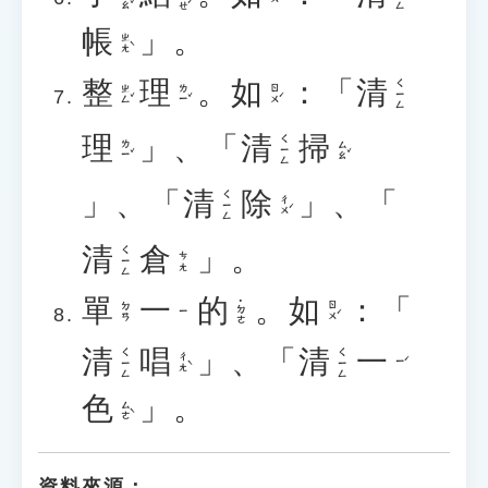
帳
」。
ㄓㄤˋ
整
理
。
如
：「
清
ㄑㄧㄥ
ㄓㄥˇ
ㄌㄧˇ
ㄖㄨˊ
理
」、「
清
掃
ㄑㄧㄥ
ㄌㄧˇ
ㄙㄠˇ
」、「
清
除
」、「
ㄑㄧㄥ
ㄔㄨˊ
清
倉
」。
ㄑㄧㄥ
ㄘㄤ
單
一
的
。
如
：「
˙ㄉㄜ
ㄖㄨˊ
ㄉㄢ
ㄧ
清
唱
」、「
清
一
ㄑㄧㄥ
ㄑㄧㄥ
ㄔㄤˋ
ㄧˊ
色
」。
ㄙㄜˋ
資料來源：