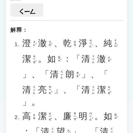
ㄑㄧㄥ
解釋：
澄
澈
、
乾
淨
、
純
ㄐㄧㄥˋ
ㄔㄨㄣˊ
ㄔㄥˊ
ㄔㄜˋ
ㄍㄢ
潔
。
如
：「
清
澈
ㄐㄧㄝˊ
ㄑㄧㄥ
ㄖㄨˊ
ㄔㄜˋ
」、「
清
朗
」、「
ㄑㄧㄥ
ㄌㄤˇ
清
亮
」、「
清
潔
ㄌㄧㄤˋ
ㄐㄧㄝˊ
ㄑㄧㄥ
ㄑㄧㄥ
」。
高
潔
、
廉
明
。
如
ㄐㄧㄝˊ
ㄌㄧㄢˊ
ㄇㄧㄥˊ
ㄖㄨˊ
ㄍㄠ
：「
清
望
」、「
清
ㄑㄧㄥ
ㄑㄧㄥ
ㄨㄤˋ