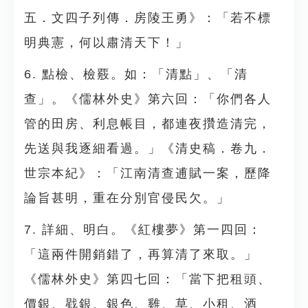
五．文四子列傳．房陵王勇》：「若不標
明典憲，何以肅清天下！」
6. 點檢、檢覈。如：「清點」、「清
查」。《儒林外史》第六回：「你們各人
管的田房、利息帳目，都連夜攢造清完，
先送與我逐細看過。」《清史稿．卷九．
世宗本紀》：「江南清查逋賦一案，歷降
論旨甚明，重在分別官侵民欠。」
7. 詳細、明白。《紅樓夢》第一四回：
「這兩件開銷錯了，再算清了來取。」
《儒林外史》第四七回：「當下把租頭、
價銀、戥銀、銀色、雞、草、小租、酒