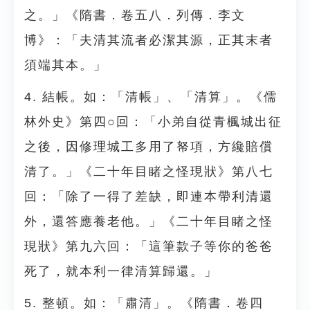
之。」《隋書．卷五八．列傳．李文
博》：「夫清其流者必潔其源，正其末者
須端其本。」
4. 結帳。如：「清帳」、「清算」。《儒
林外史》第四○回：「小弟自從青楓城出征
之後，因修理城工多用了帑項，方纔賠償
清了。」《二十年目睹之怪現狀》第八七
回：「除了一得了差缺，即連本帶利清還
外，還答應養老他。」《二十年目睹之怪
現狀》第九六回：「這筆款子等你的爸爸
死了，就本利一律清算歸還。」
5. 整頓。如：「肅清」。《隋書．卷四