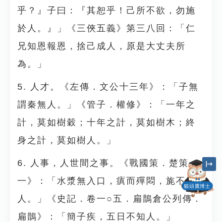
乎？』子曰：『其恕乎！己所不欲，勿施
於人。』」《三俠五義》第三八回：「仁
兄知恩報恩，捨己成人，原是大丈夫所
為。」
5. 人才。《左傳．文公十三年》：「子無
謂秦無人。」《管子．權修》：「一年之
計，莫如樹穀；十年之計，莫如樹木；終
身之計，莫如樹人。」
6. 人事，人世間之事。《戰國策．楚策
一》：「水漿無入口，瘨而殫悶，旄不知
貓頭鷹博士
人。」《史記．卷一○五．扁鵲倉公列傳．
扁鵲》：「簡子疾，五日不知人。」