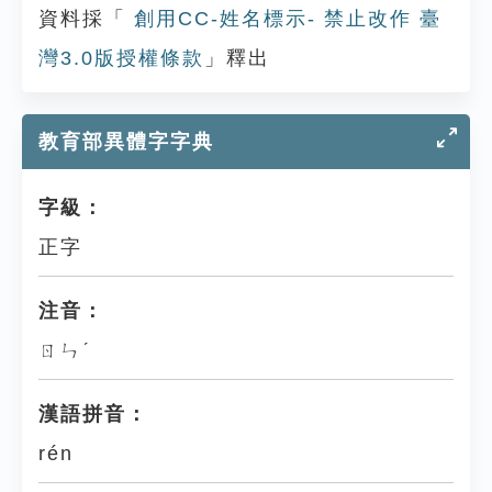
資料採「
創用CC-姓名標示- 禁止改作 臺
灣3.0版授權條款
」釋出
教育部異體字字典
字級：
正字
注音：
ㄖㄣˊ
漢語拼音：
rén