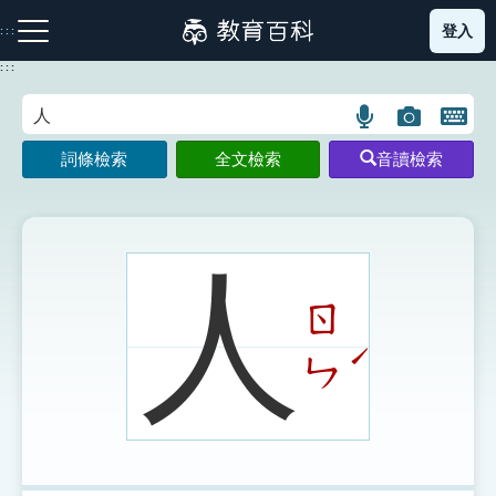
跳
登入
:::
到
主
:::
要
內
語
圖
開
容
注音索引圖示
筆畫索引圖示
部首索引表圖示
言
片
啟
詞條檢索
全文檢索
音讀檢索
搜
搜
鍵
尋
尋
盤
圖
圖
圖
示
示
示
人
ㄖ
網站導覽
ˊ
ㄣ
生字詞彙表
成語故事