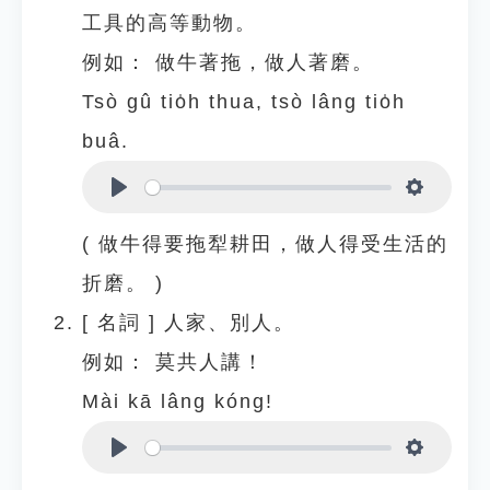
工具的高等動物。
例如：
做牛著拖，做人著磨。
Tsò gû tio̍h thua, tsò lâng tio̍h
buâ.
Play
Settings
( 做牛得要拖犁耕田，做人得受生活的
折磨。 )
[
名詞
]
人家、別人。
例如：
莫共人講！
Mài kā lâng kóng!
Play
Settings