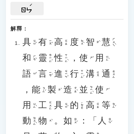
ㄖㄣ
解釋：
具
有
高
度
智
慧
ㄏㄨㄟˋ
ㄐㄩˋ
ㄧㄡˇ
ㄉㄨˋ
ㄍㄠ
ㄓˋ
和
靈
性
，
使
用
ㄌㄧㄥˊ
ㄒㄧㄥˋ
ㄏㄢˋ
ㄩㄥˋ
ㄕˇ
語
言
進
行
溝
通
ㄐㄧㄣˋ
ㄒㄧㄥˊ
ㄊㄨㄥ
ㄧㄢˊ
ㄍㄡ
ㄩˇ
，
能
製
造
並
使
ㄅㄧㄥˋ
ㄋㄥˊ
ㄗㄠˋ
ㄓˋ
ㄕˇ
用
工
具
的
高
等
ㄍㄨㄥ
˙ㄉㄜ
ㄩㄥˋ
ㄐㄩˋ
ㄉㄥˇ
ㄍㄠ
動
物
。
如
：「
人
ㄉㄨㄥˋ
ㄖㄨˊ
ㄖㄣˊ
ㄨˋ