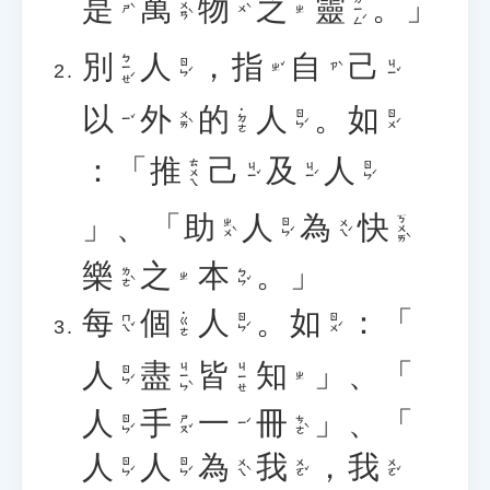
是
萬
物
之
靈
。」
ㄌㄧㄥˊ
ㄨㄢˋ
ㄕˋ
ㄨˋ
ㄓ
別
人
，
指
自
己
ㄅㄧㄝˊ
ㄖㄣˊ
ㄐㄧˇ
ㄓˇ
ㄗˋ
以
外
的
人
。
如
˙ㄉㄜ
ㄨㄞˋ
ㄖㄣˊ
ㄖㄨˊ
ㄧˇ
：「
推
己
及
人
ㄊㄨㄟ
ㄐㄧˇ
ㄐㄧˊ
ㄖㄣˊ
」、「
助
人
為
快
ㄎㄨㄞˋ
ㄓㄨˋ
ㄖㄣˊ
ㄨㄟˊ
樂
之
本
。」
ㄌㄜˋ
ㄅㄣˇ
ㄓ
每
個
人
。
如
：「
˙ㄍㄜ
ㄇㄟˇ
ㄖㄣˊ
ㄖㄨˊ
人
盡
皆
知
」、「
ㄐㄧㄣˋ
ㄐㄧㄝ
ㄖㄣˊ
ㄓ
人
手
一
冊
」、「
ㄖㄣˊ
ㄕㄡˇ
ㄘㄜˋ
ㄧˊ
人
人
為
我
，
我
ㄖㄣˊ
ㄖㄣˊ
ㄨㄟˋ
ㄨㄛˇ
ㄨㄛˇ