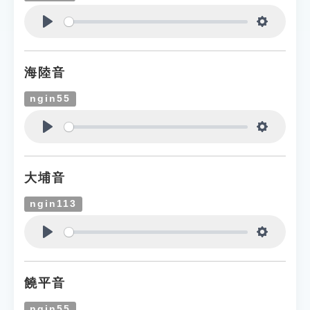
Play
Settings
海陸音
ngin55
Play
Settings
大埔音
ngin113
Play
Settings
饒平音
ngin55