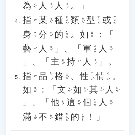
為
人
人
。」
ㄨㄟˋ
ㄖㄣˊ
ㄖㄣˊ
指
某
種
類
型
或
ㄓㄨㄥˇ
ㄒㄧㄥˊ
ㄏㄨㄛˋ
ㄇㄡˇ
ㄌㄟˋ
ㄓˇ
身
分
的
。
如
：「
˙ㄉㄜ
ㄈㄣˋ
ㄖㄨˊ
ㄕㄣ
藝
人
」、「
軍
人
ㄐㄩㄣ
ㄖㄣˊ
ㄖㄣˊ
ㄧˋ
」、「
主
持
人
」。
ㄓㄨˇ
ㄖㄣˊ
ㄔˊ
指
品
格
、
性
情
。
ㄆㄧㄣˇ
ㄒㄧㄥˋ
ㄑㄧㄥˊ
ㄍㄜˊ
ㄓˇ
如
：「
文
如
其
人
ㄖㄨˊ
ㄨㄣˊ
ㄖㄨˊ
ㄑㄧˊ
ㄖㄣˊ
」、「
他
這
個
人
˙ㄍㄜ
ㄓㄜˋ
ㄖㄣˊ
ㄊㄚ
滿
不
錯
的
！」
ㄘㄨㄛˋ
˙ㄉㄜ
ㄇㄢˇ
ㄅㄨˊ