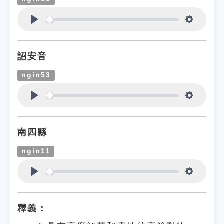
Play
Settings
詔安音
ngin53
Play
Settings
南四縣
ngin11
Play
Settings
釋義：