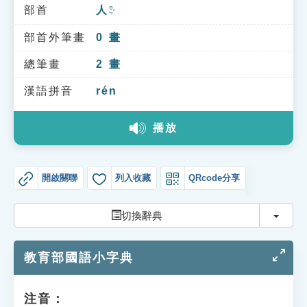
索引選單
部首
人
ㄖㄣˊ
知識索引
部首外筆畫
0
畫
單字索引
總筆畫
2
畫
生命大百科索引
漢語拼音
rén
播放
遊戲專區
教學應用
開啟關聯
列入收藏
QRcode分享
貓頭鷹博士
切換
切換辭典
教育部國語小字典
注音：