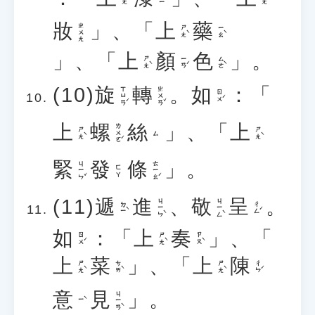
妝
」、「
上
藥
ㄓㄨㄤ
ㄕㄤˋ
ㄧㄠˋ
」、「
上
顏
色
」。
ㄕㄤˋ
ㄧㄢˊ
ㄙㄜˋ
(10)
旋
轉
。
如
：「
ㄒㄩㄢˊ
ㄓㄨㄢˇ
ㄖㄨˊ
上
螺
絲
」、「
上
ㄌㄨㄛˊ
ㄕㄤˋ
ㄕㄤˋ
ㄙ
緊
發
條
」。
ㄐㄧㄣˇ
ㄊㄧㄠˊ
ㄈㄚ
(11)
遞
進
、
敬
呈
。
ㄐㄧㄣˋ
ㄐㄧㄥˋ
ㄉㄧˋ
ㄔㄥˊ
如
：「
上
奏
」、「
ㄖㄨˊ
ㄕㄤˋ
ㄗㄡˋ
上
菜
」、「
上
陳
ㄕㄤˋ
ㄘㄞˋ
ㄕㄤˋ
ㄔㄣˊ
意
見
」。
ㄐㄧㄢˋ
ㄧˋ