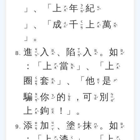
」、「
上
年
紀
ㄋㄧㄢˊ
ㄕㄤˋ
ㄐㄧˋ
」、「
成
千
上
萬
ㄑㄧㄢ
ㄔㄥˊ
ㄕㄤˋ
ㄨㄢˋ
」。
進
入
、
陷
入
。
如
ㄐㄧㄣˋ
ㄒㄧㄢˋ
ㄖㄨˋ
ㄖㄨˋ
ㄖㄨˊ
：「
上
當
」、「
上
ㄕㄤˋ
ㄉㄤˋ
ㄕㄤˋ
圈
套
」、「
他
是
ㄑㄩㄢ
ㄊㄠˋ
ㄊㄚ
ㄕˋ
騙
你
的
，
可
別
ㄆㄧㄢˋ
ㄅㄧㄝˊ
˙ㄉㄜ
ㄋㄧˇ
ㄎㄜˇ
上
鉤
！」。
ㄕㄤˋ
ㄍㄡ
添
加
、
塗
抹
。
如
ㄊㄧㄢ
ㄐㄧㄚ
ㄊㄨˊ
ㄇㄛˇ
ㄖㄨˊ
：「
上
漆
」、「
上
ㄕㄤˋ
ㄕㄤˋ
ㄑㄧ