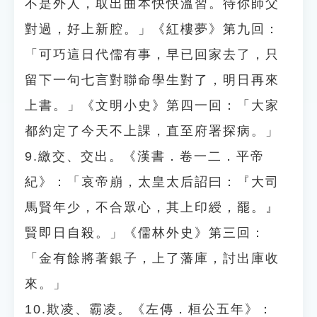
不是外人，取出曲本快快溫習。待你師父
對過，好上新腔。」《紅樓夢》第九回：
「可巧這日代儒有事，早已回家去了，只
留下一句七言對聯命學生對了，明日再來
上書。」《文明小史》第四一回：「大家
都約定了今天不上課，直至府署探病。」
9.繳交、交出。《漢書．卷一二．平帝
紀》：「哀帝崩，太皇太后詔曰：『大司
馬賢年少，不合眾心，其上印綬，罷。』
賢即日自殺。」《儒林外史》第三回：
「金有餘將著銀子，上了藩庫，討出庫收
來。」
10.欺凌、霸凌。《左傳．桓公五年》：