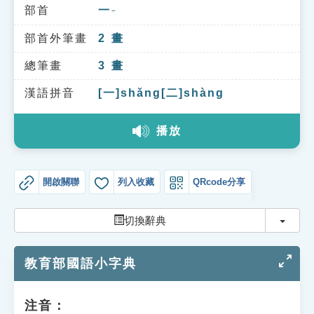
索引選單
部首
一
ㄧ
知識索引
部首外筆畫
2
畫
單字索引
總筆畫
3
畫
生命大百科索引
漢語拼音
[一]shǎng[二]shàng
播放
遊戲專區
教學應用
開啟關聯
列入收藏
QRcode分享
貓頭鷹博士
切換
切換辭典
教育部國語小字典
注音：