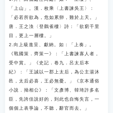
「上山」。漢．枚乘〈上書諫吳王〉：
「必若所欲為，危如累卵，難於上天。」
唐．王之渙〈登鸛雀樓〉詩：「欲窮千里
目，更上一層樓。」
2.向上級進呈、獻納。如：「上奏」。
《戰國策．齊策一》：「上書諫寡人者，
受中賞。」《史記．卷九．呂太后本
紀》：「王誠以一郡上太后，為公主湯沐
邑，太后必喜，王必無憂。」《京本通俗
小說．拗相公》：「文彥博、韓琦許多名
臣，先誇佳說好的，到此也自悔失言，一
個個上表爭論，不聽，辭官而去。」