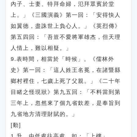
內子、士妻、特拜命婦，氾拜眾賓於堂
上。」《三國演義》第一回：「安得快人
如翼德，盡誅世上負心人。」《英烈傳》
第五四回：「吾豈不愛將軍雄杰，但天理
人情上，難以相疑。」
9.表時間，相當於「時候」。《儒林外
史》第一回：「這人姓王名冕，在諸暨縣
鄉村裡住，七歲上死了父親。」《二十年
目睹之怪現狀》第九五回：「不料當到第
三年上，忽然來了個九省欽差，是奉旨到
九省地方清理財賦的。」
[動]
1.升、由低處往高處。如：「上樓」、