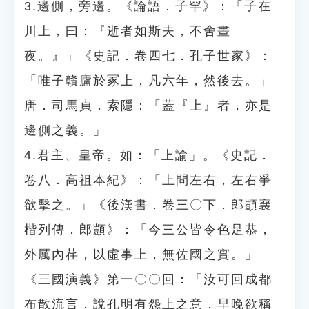
3.邊側，旁邊。《論語．子罕》：「子在
川上，曰：『逝者如斯夫，不舍晝
夜。』」《史記．卷四七．孔子世家》：
「唯子贛廬於冢上，凡六年，然後去。」
唐．司馬貞．索隱：「蓋『上』者，亦是
邊側之義。」
4.君主、皇帝。如：「上諭」。《史記．
卷八．高祖本紀》：「上問左右，左右爭
欲擊之。」《後漢書．卷三〇下．郎顗襄
楷列傳．郎顗》：「今三公皆令色足恭，
外厲內荏，以虛事上，無佐國之實。」
《三國演義》第一〇〇回：「汝可回成都
布散流言，說孔明有怨上之意，早晚欲稱