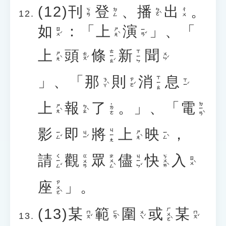
(12)
刊
登
、
播
出
。
ㄅㄛˋ
ㄎㄢ
ㄉㄥ
ㄔㄨ
如
：「
上
演
」、「
ㄖㄨˊ
ㄕㄤˋ
ㄧㄢˇ
上
頭
條
新
聞
ㄊㄧㄠˊ
ㄒㄧㄣ
ㄕㄤˋ
ㄊㄡˊ
ㄨㄣˊ
」、「
那
則
消
息
ㄒㄧㄠ
ㄋㄚˋ
ㄗㄜˊ
ㄒㄧˊ
上
報
了
。」、「
電
ㄉㄧㄢˋ
˙ㄌㄜ
ㄕㄤˋ
ㄅㄠˋ
影
即
將
上
映
，
ㄐㄧㄤ
ㄧㄥˇ
ㄐㄧˊ
ㄕㄤˋ
ㄧㄥˋ
請
觀
眾
儘
快
入
ㄑㄧㄥˇ
ㄓㄨㄥˋ
ㄐㄧㄣˇ
ㄎㄨㄞˋ
ㄍㄨㄢ
ㄖㄨˋ
座
」。
ㄗㄨㄛˋ
(13)
某
範
圍
或
某
ㄏㄨㄛˋ
ㄇㄡˇ
ㄈㄢˋ
ㄨㄟˊ
ㄇㄡˇ