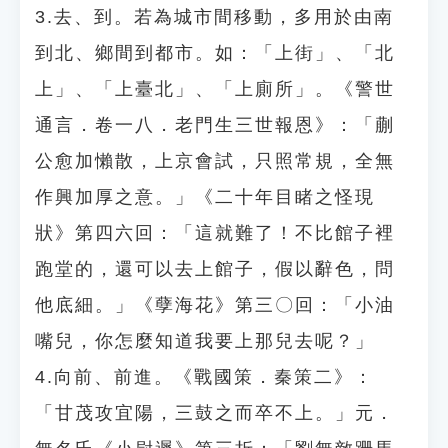
3.去、到。若為城市間移動，多用於由南
到北、鄉間到都市。如：「上街」、「北
上」、「上臺北」、「上廁所」。《警世
通言．卷一八．老門生三世報恩》：「蒯
公愈加懶散，上京會試，只照常規，全無
作興加厚之意。」《二十年目睹之怪現
狀》第四六回：「這就難了！不比館子裡
跑堂的，還可以去上館子，假以辭色，問
他底細。」《孽海花》第三〇回：「小油
嘴兒，你怎麼知道我要上那兒去呢？」
4.向前、前進。《戰國策．秦策二》：
「甘茂攻宜陽，三鼓之而卒不上。」元．