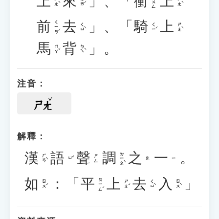
上
來
」、「
衝
上
ㄔㄨㄥ
ㄕㄤˋ
ㄌㄞˊ
ㄕㄤˋ
前
去
」、「
騎
上
ㄑㄧㄢˊ
ㄑㄩˋ
ㄑㄧˊ
ㄕㄤˋ
馬
背
」。
ㄇㄚˇ
ㄅㄟˋ
注音：
ㄕㄤ
解釋：
漢
語
聲
調
之
一
。
ㄉㄧㄠˋ
ㄏㄢˋ
ㄕㄥ
ㄩˇ
ㄓ
ㄧ
如
：「
平
上
去
入
」
ㄆㄧㄥˊ
ㄖㄨˊ
ㄕㄤˇ
ㄑㄩˋ
ㄖㄨˋ