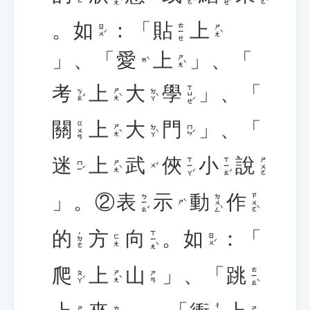
。
如
：「
貼
上
ㄊㄧㄝ
ㄖㄨˊ
ㄕㄤˋ
」、「
愛
上
」、「
ㄕㄤˋ
ㄞˋ
考
上
大
學
」、「
ㄒㄩㄝˊ
ㄎㄠˇ
ㄕㄤˋ
ㄉㄚˋ
關
上
大
門
」、「
ㄍㄨㄢ
ㄕㄤˋ
ㄉㄚˋ
ㄇㄣˊ
迷
上
武
俠
小
說
ㄒㄧㄚˊ
ㄒㄧㄠˇ
ㄕㄨㄛ
ㄇㄧˊ
ㄕㄤˋ
ㄨˇ
」。②
表
示
動
作
ㄅㄧㄠˇ
ㄉㄨㄥˋ
ㄗㄨㄛˋ
ㄕˋ
的
方
向
。
如
：「
ㄒㄧㄤˋ
˙ㄉㄜ
ㄖㄨˊ
ㄈㄤ
爬
上
山
」、「
跳
ㄊㄧㄠˋ
ㄆㄚˊ
ㄕㄤˋ
ㄕㄢ