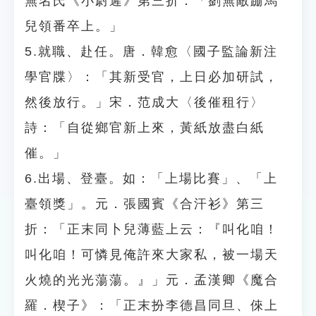
無名氏《小尉遲》第三折：「劉無敵跚馬
兒領番卒上。」
5.就職、赴任。唐．韓愈〈國子監論新注
學官牒〉：「其新受官，上日必加研試，
然後放行。」宋．范成大〈後催租行〉
詩：「自從鄉官新上來，黃紙放盡白紙
催。」
6.出場、登臺。如：「上場比賽」、「上
臺領獎」。元．張國賓《合汗衫》第三
折：「正末同卜兒薄藍上云：『叫化咱！
叫化咱！可憐見俺許來大家私，被一場天
火燒的光光蕩蕩。』」元．孟漢卿《魔合
羅．楔子》：「正末扮李德昌同旦、倈上