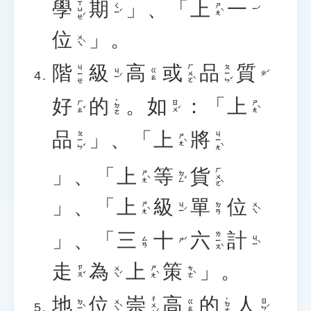
學
期
」、「
上
一
ㄒㄩㄝˊ
ㄑㄧˊ
ㄕㄤˋ
ㄧˊ
位
」。
ㄨㄟˋ
階
級
高
或
品
質
ㄏㄨㄛˋ
ㄆㄧㄣˇ
ㄐㄧㄝ
ㄐㄧˊ
ㄍㄠ
ㄓˊ
好
的
。
如
：「
上
˙ㄉㄜ
ㄏㄠˇ
ㄖㄨˊ
ㄕㄤˋ
品
」、「
上
將
ㄆㄧㄣˇ
ㄐㄧㄤˋ
ㄕㄤˋ
」、「
上
等
貨
ㄏㄨㄛˋ
ㄕㄤˋ
ㄉㄥˇ
」、「
上
級
單
位
ㄕㄤˋ
ㄐㄧˊ
ㄨㄟˋ
ㄉㄢ
」、「
三
十
六
計
ㄌㄧㄡˋ
ㄐㄧˋ
ㄙㄢ
ㄕˊ
走
為
上
策
」。
ㄗㄡˇ
ㄨㄟˊ
ㄕㄤˋ
ㄘㄜˋ
地
位
崇
高
的
人
ㄔㄨㄥˊ
˙ㄉㄜ
ㄉㄧˋ
ㄨㄟˋ
ㄖㄣˊ
ㄍㄠ