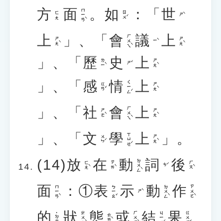
方
面
。
如
：「
世
ㄇㄧㄢˋ
ㄖㄨˊ
ㄈㄤ
ㄕˋ
上
」、「
會
議
上
ㄏㄨㄟˋ
ㄕㄤˋ
ㄕㄤˋ
ㄧˋ
」、「
歷
史
上
ㄌㄧˋ
ㄕㄤˋ
ㄕˇ
」、「
感
情
上
ㄑㄧㄥˊ
ㄍㄢˇ
ㄕㄤˋ
」、「
社
會
上
ㄏㄨㄟˋ
ㄕㄜˋ
ㄕㄤˋ
」、「
文
學
上
」。
ㄒㄩㄝˊ
ㄨㄣˊ
ㄕㄤˋ
(14)
放
在
動
詞
後
ㄉㄨㄥˋ
ㄈㄤˋ
ㄗㄞˋ
ㄏㄡˋ
ㄘˊ
面
：①
表
示
動
作
ㄇㄧㄢˋ
ㄅㄧㄠˇ
ㄉㄨㄥˋ
ㄗㄨㄛˋ
ㄕˋ
的
狀
態
或
結
果
ㄓㄨㄤˋ
ㄏㄨㄛˋ
ㄐㄧㄝˊ
ㄍㄨㄛˇ
˙ㄉㄜ
ㄊㄞˋ