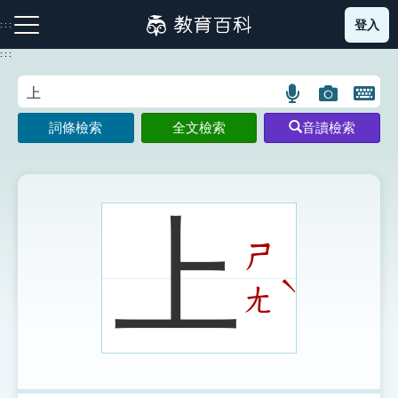
跳
登入
:::
到
主
:::
要
內
語
圖
開
容
注音索引圖示
筆畫索引圖示
部首索引表圖示
言
片
啟
詞條檢索
全文檢索
音讀檢索
搜
搜
鍵
尋
尋
盤
圖
圖
圖
示
示
示
上
ㄕ
網站導覽
ˋ
ㄤ
生字詞彙表
成語故事