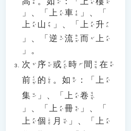
高
。
如
：「
上
樓
ㄖㄨˊ
ㄕㄤˋ
ㄌㄡˊ
ㄍㄠ
」、「
上
車
」、「
ㄕㄤˋ
ㄔㄜ
上
山
」、「
上
升
ㄕㄤˋ
ㄕㄤˋ
ㄕㄢ
ㄕㄥ
」、「
逆
流
而
上
ㄌㄧㄡˊ
ㄋㄧˋ
ㄕㄤˋ
ㄦˊ
」。
次
序
或
時
間
在
ㄏㄨㄛˋ
ㄐㄧㄢ
ㄒㄩˋ
ㄗㄞˋ
ㄘˋ
ㄕˊ
前
的
。
如
：「
上
ㄑㄧㄢˊ
˙ㄉㄜ
ㄖㄨˊ
ㄕㄤˋ
集
」、「
上
卷
ㄐㄩㄢˋ
ㄐㄧˊ
ㄕㄤˋ
」、「
上
冊
」、「
ㄕㄤˋ
ㄘㄜˋ
上
個
月
」、「
上
˙ㄍㄜ
ㄕㄤˋ
ㄩㄝˋ
ㄕㄤˋ