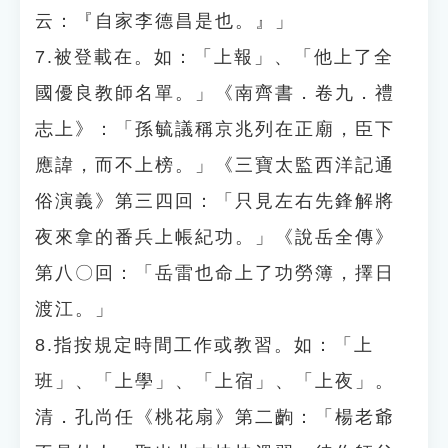
云：『自家李德昌是也。』」
7.被登載在。如：「上報」、「他上了全
國優良教師名單。」《南齊書．卷九．禮
志上》：「孫毓議稱京兆列在正廟，臣下
應諱，而不上榜。」《三寶太監西洋記通
俗演義》第三四回：「只見左右先鋒解將
夜來拿的番兵上帳紀功。」《說岳全傳》
第八〇回：「岳雷也命上了功勞簿，擇日
渡江。」
8.指按規定時間工作或教習。如：「上
班」、「上學」、「上宿」、「上夜」。
清．孔尚任《桃花扇》第二齣：「楊老爺