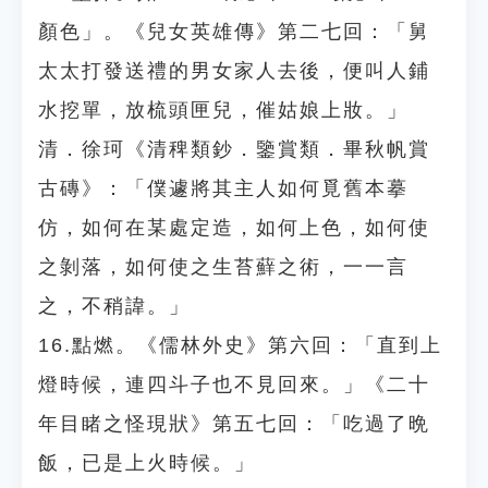
顏色」。《兒女英雄傳》第二七回：「舅
太太打發送禮的男女家人去後，便叫人鋪
水挖單，放梳頭匣兒，催姑娘上妝。」
清．徐珂《清稗類鈔．鑒賞類．畢秋帆賞
古磚》：「僕遽將其主人如何覓舊本摹
仿，如何在某處定造，如何上色，如何使
之剝落，如何使之生苔蘚之術，一一言
之，不稍諱。」
16.點燃。《儒林外史》第六回：「直到上
燈時候，連四斗子也不見回來。」《二十
年目睹之怪現狀》第五七回：「吃過了晩
飯，已是上火時候。」