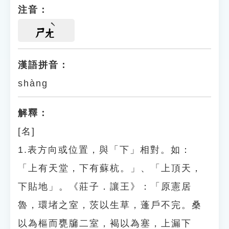
注音：
ㄕㄤ
漢語拼音：
shàng
解釋：
[名]
1.表方向或位置，與「下」相對。如：
「上有天堂，下有蘇杭。」、「上頂天，
下貼地」。《莊子．讓王》：「原憲居
魯，環堵之室，茨以生草，蓬戶不完。桑
以為樞而甕牖二室，褐以為塞，上漏下