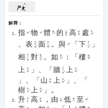
ㄕㄤ
解釋：
指
物
體
的
高
處
˙ㄉㄜ
ㄊㄧˇ
ㄔㄨˋ
ㄍㄠ
ㄓˇ
ㄨˋ
、
表
面
。
與
「
下
」
ㄅㄧㄠˇ
ㄇㄧㄢˋ
ㄒㄧㄚˋ
ㄩˇ
相
對
。
如
：「
樓
ㄉㄨㄟˋ
ㄒㄧㄤ
ㄖㄨˊ
ㄌㄡˊ
上
」、「
牆
上
ㄑㄧㄤˊ
ㄕㄤˋ
ㄕㄤˋ
」、「
山
上
」、「
ㄕㄤˋ
ㄕㄢ
樹
上
」。
ㄕㄨˋ
ㄕㄤˋ
升
高
，
由
低
至
ㄧㄡˊ
ㄕㄥ
ㄍㄠ
ㄉㄧ
ㄓˋ