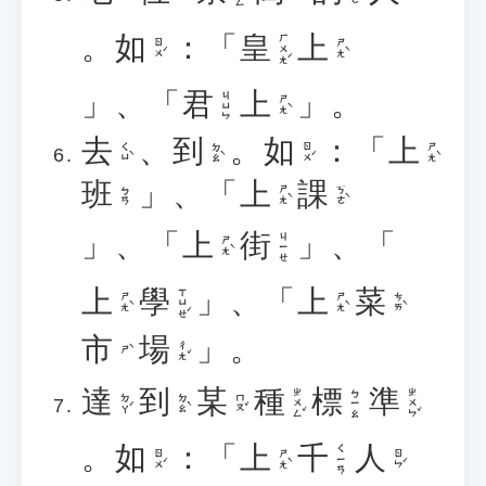
。
如
：「
皇
上
ㄏㄨㄤˊ
ㄖㄨˊ
ㄕㄤˋ
」、「
君
上
」。
ㄐㄩㄣ
ㄕㄤˋ
去
、
到
。
如
：「
上
ㄑㄩˋ
ㄉㄠˋ
ㄖㄨˊ
ㄕㄤˋ
班
」、「
上
課
ㄕㄤˋ
ㄎㄜˋ
ㄅㄢ
」、「
上
街
」、「
ㄐㄧㄝ
ㄕㄤˋ
上
學
」、「
上
菜
ㄒㄩㄝˊ
ㄕㄤˋ
ㄕㄤˋ
ㄘㄞˋ
市
場
」。
ㄔㄤˇ
ㄕˋ
達
到
某
種
標
準
ㄓㄨㄥˇ
ㄓㄨㄣˇ
ㄅㄧㄠ
ㄉㄚˊ
ㄉㄠˋ
ㄇㄡˇ
。
如
：「
上
千
人
ㄑㄧㄢ
ㄖㄨˊ
ㄕㄤˋ
ㄖㄣˊ